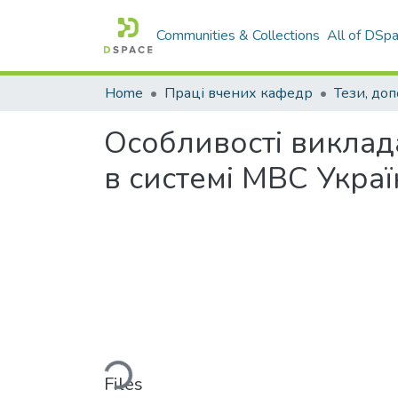
Communities & Collections
All of DSp
Home
Праці вчених кафедр
Тези, доп
Особливості виклада
в системі МВС Укра
Loading...
Files