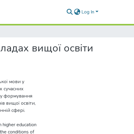
Log In
кладах вищої освіти
ької мови у
х сучасних
іку формування
в вищої освіти,
нній сфері.
in higher education
 the conditions of