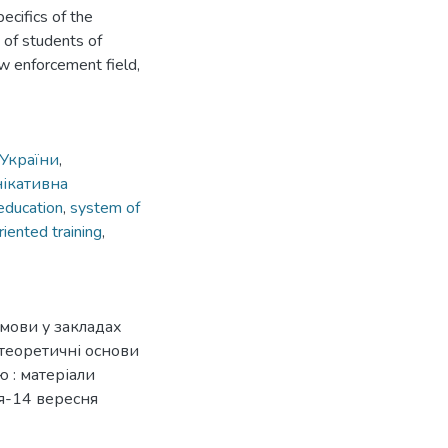
ecifics of the
 of students of
aw enforcement field,
України
,
ікативна
 education
,
system of
riented training
,
 мови у закладах
 теоретичні основи
ю : матеріали
ня-14 вересня