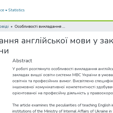
ace
Statistics
овіді
Особливості викладання англійської мови у закладах вищої освіти в системі МВС України
ння англійської мови у за
їни
Abstract
У роботі розглянуто особливості викладання англійс
закладах вищої освіти системи МВС України в умова
освітніх та професійних вимог. Висвітлено специф
іншомовної комунікативної компетентності здобувачі
орієнтованої на професійну діяльність у правоохоро
The article examines the peculiarities of teaching English 
institutions of the Ministry of Internal Affairs of Ukraine in