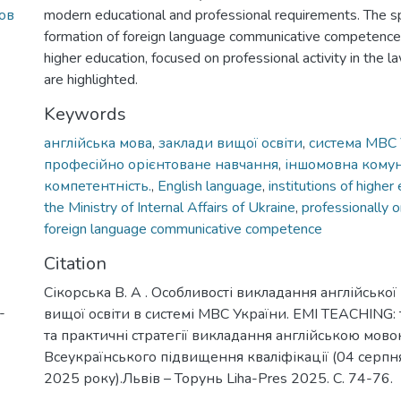
ов
modern educational and professional requirements. The sp
formation of foreign language communicative competence
higher education, focused on professional activity in the l
are highlighted.
Keywords
англійська мова
,
заклади вищої освіти
,
система МВС 
професійно орієнтоване навчання
,
іншомовна комун
компетентність.
,
English language
,
institutions of higher
the Ministry of Internal Affairs of Ukraine
,
professionally o
foreign language communicative competence
Citation
Сікорська В. А . Особливості викладання англійської
-
вищої освіти в системі МВС України. EMI TEACHING:
та практичні стратегії викладання англійською мово
Всеукраїнського підвищення кваліфікації (04 серп
2025 року).Львів – Торунь Liha-Pres 2025. С. 74-76.