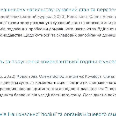
машньому насильству: сучасний стан та перспе
овий електронний журнал
,
2023
)
Ковальова, Олена Волод
сія Ігорівна
ної точки зору розглянуто сучасний стан та перспективи р
;
Berendieieva, Anastasiia
мів подолання проблеми домашнього насильства. Здійснено
онодавства щодо сутності та складових запобігання дома
венції. Визначено, що в цілому національне законодавств
ьської конвенції, однак Окремі складові недопущення (за
венції поки що не знайшли своє відображення в націонал
ми та участь приватного сектора. Наголошено на доцільно
сть за порушення комендантської години в умо
ідображення в національному законодавстві лікувальних п
вих запобігання домашньому насильству. З врахуванням р
во
,
2022
)
Ковальова, Олена Володимирівна
;
Kovalova, Olena
;
ного експерименту «Що обереш ти?» та моніторингу стану 
слідження сутності комендантської години як спеціаль-ного
побігання домашньому насильству, в м. Одеса розглянуто ст
равових підстав притягнення до відпові-дальності за її п
ності та підготовки спеціалістів як складових запобіганн
дку та безпеки під час дії воєнного стану. Досліджено п
тку запобігання домашньому насильству визначено доціль
ьного заходу та сфери її використання в умовах сучасності
м підвищення обізнаності населення з фокусами уваги на 
ина використовується як спеціальний захід як в мирний час
 (постраждалі особи, кривдники, свідки); удосконалення пі
 воєнного стану. Застосування комендантської години в 
нів Національної поліції та органів місцевого с