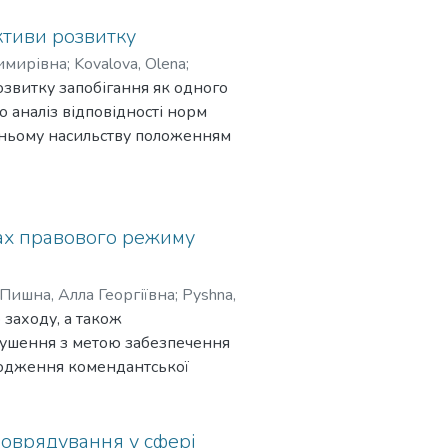
ктиви розвитку
имирівна
;
Kovalova, Olena
;
озвитку запобігання як одного
 аналіз відповідності норм
шньому насильству положенням
о відображає ключові
побігання) в розумінні
ьних нормах права, зокрема
сті вивчення закордонного
вах правового режиму
рограм та участі приватного
езультатів проведених
Пишна, Алла Георгіївна
;
Pyshna,
висвітлення інформації,
 заходу, а також
ан практичної реалізації
орушення з метою забезпечення
я домашньому насильству. Серед
оходження комендантської
ність використання
. Підкреслено, що
різних категоріях учасників
, так і під час введення
дготовки спеціалістів,
мирний час переважно
амоврядування у сфері