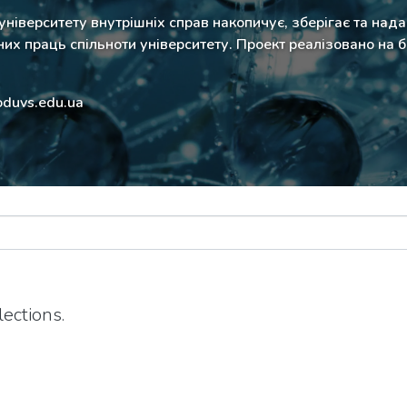
іверситету внутрішніх справ накопичує, зберігає та нада
их праць спільноти університету. Проект реалізовано на 
oduvs.edu.ua
ections.