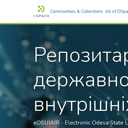
Communities & Collections
All of DSp
Репозита
державно
внутрішні
еOSUIAIR - Electronic Odesa State Un