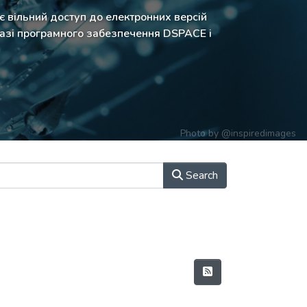
є вільний доступ до електронних версій
базі програмного забезпечення DSPACE і
Photo by
@inspiredimages
Search