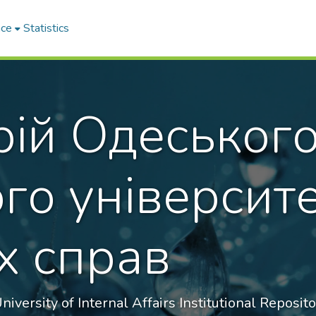
ace
Statistics
рій Одеськог
го університ
х справ
iversity of Internal Affairs Institutional Reposit