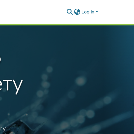
Log In
о
ету
ory