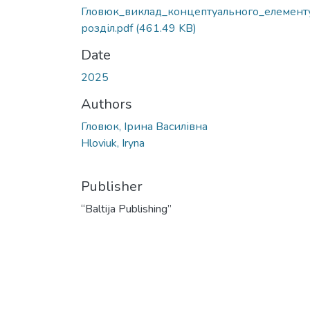
Гловюк_виклад_концептуального_елемент
розділ.pdf
(461.49 KB)
Date
2025
Authors
Гловюк, Ірина Василівна
Hloviuk, Iryna
Publisher
“Baltija Publishing”