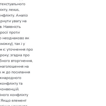
нтекстуального
кту, nexus,
нфлікту. Аналіз
ернути увагу на
. Наявність
росії проти
о неоднаково як
іжку), так і у
м є: уточнення про
року; згадка про
бного вторгнення,
 наголошення на
о ж до посилання
іжнародного
конфлікту та
 конвенцій.
йного конфлікту
у. Якщо елемент