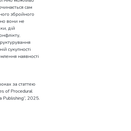
логічно можливо
починається сам
дного збройного
рно вони не
ки, дій
онфлікту,
структурування
ній сукупності
домлення наявності
роках за статтею
es of Procedural
ja Publishing”, 2025.