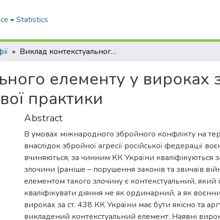
ace
Statistics
ії
Виклад контекстуального елементу у вироках за статтею 438 КК України: аналіз судової практики
ьного елементу у вироках з
ової практики
Abstract
В умовах міжнародного збройного конфлікту на тер
внаслідок збройної агресії російської федерації воєн
вчиняються, за чинним КК України кваліфікуються за
злочини (раніше – порушення законів та звичаїв вій
елементом такого злочину є контекстуальний, який і
кваліфікувати діяння не як ординарний, а як воєнни
вироках за ст. 438 КК України має бути якісно та а
викладений контекстуальний елемент. Наявні вир