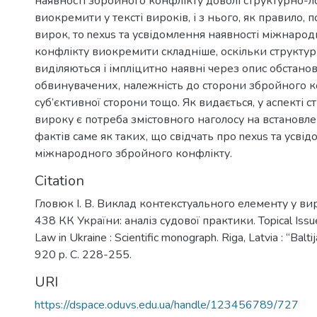
наявності збройного конфлікту доволі структурно-
виокремити у тексті вироків, і з нього, як правило, 
вирок, то nexus та усвідомлення наявності міжнаро
конфлікту виокремити складніше, оскільки структу
виділяються і імпліцитно наявні через опис обстанов
обвинувачених, належність до сторони збройного к
суб’єктивної сторони тощо. Як видається, у аспекті 
вироку є потреба змістовного наголосу на встановле
фактів саме як таких, що свідчать про nexus та усві
міжнародного збройного конфлікту.
Citation
Гловюк І. В. Виклад контекстуального елементу у ви
438 КК України: аналіз судової практики. Topical Issu
Law in Ukraine : Scientific monograph. Riga, Latvia : “Balti
920 p. C. 228-255.
URI
https://dspace.oduvs.edu.ua/handle/123456789/727