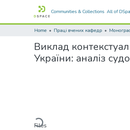
Communities & Collections
All of DSp
Home
Праці вчених кафедр
Монограф
Виклад контекстуал
України: аналіз суд
Loading...
Files