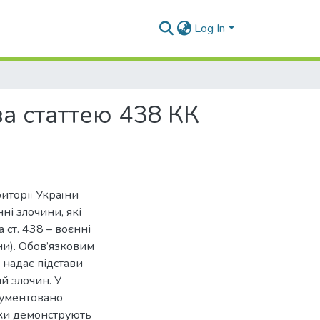
Log In
а статтею 438 КК
иторії України
ні злочини, які
 ст. 438 – воєнні
ни). Обов’язковим
 надає підстави
й злочин. У
ргументовано
оки демонструють