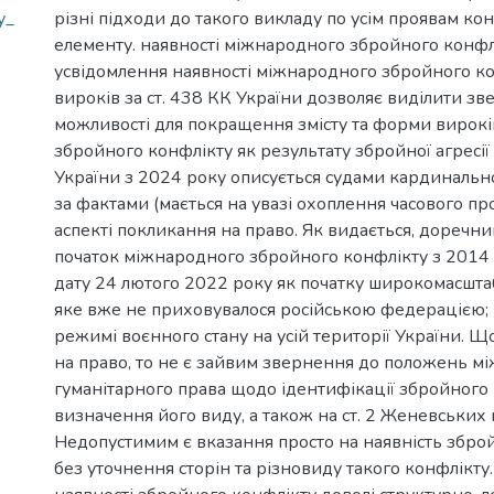
у_
різні підходи до такого викладу по усім проявам ко
елементу. наявності міжнародного збройного конфлі
усвідомлення наявності міжнародного збройного ко
вироків за ст. 438 КК України дозволяє виділити зв
можливості для покращення змісту та форми вироків
збройного конфлікту як результату збройної агресії 
України з 2024 року описується судами кардинальн
за фактами (мається на увазі охоплення часового пром
аспекті покликання на право. Як видається, доречни
початок міжнародного збройного конфлікту з 2014 
дату 24 лютого 2022 року як початку широкомасшта
яке вже не приховувалося російською федерацією;
режимі воєнного стану на усій території України. Щ
на право, то не є зайвим звернення до положень м
гуманітарного права щодо ідентифікації збройного 
визначення його виду, а також на ст. 2 Женевських
Недопустимим є вказання просто на наявність збро
без уточнення сторін та різновиду такого конфлікт