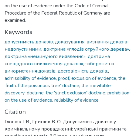
on the use of evidence under the Code of Criminal
Procedure of the Federal Republic of Germany are
examined.
Keywords
допустимість доказів
,
доказування
,
визнання доказів
недопустимими
,
доктрина «плодів отруйного дерева»
,
доктрина «неминучого виявлення»
,
доктрина
«нещадного виключення доказів»
,
заборони на
використання доказів
,
достовірність доказів.
,
admissibility of evidence
,
proof
,
exclusion of evidence
,
the
’fruit of the poisonous tree’ doctrine
,
the ’inevitable
discovery’ doctrine
,
the ’strict exclusion’ doctrine
,
prohibition
on the use of evidence
,
reliability of evidence.
Citation
Гловюк І. В., Гринюк В. О. Допустимість доказів у
кримінальному провадженні: українські практики та