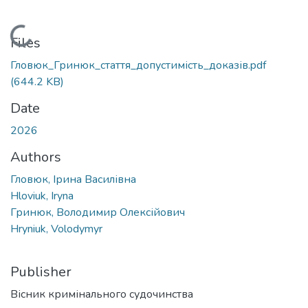
Loading...
Files
Гловюк_Гринюк_стаття_допустимість_доказів.pdf
(644.2 KB)
Date
2026
Authors
Гловюк, Ірина Василівна
Hloviuk, Iryna
Гринюк, Володимир Олексійович
Hryniuk, Volodymyr
Publisher
Вісник кримінального судочинства