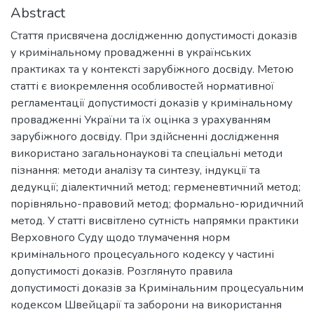
Abstract
Стаття присвячена дослідженню допустимості доказів
у кримінальному провадженні в українських
практиках та у контексті зарубіжного досвіду. Метою
статті є виокремлення особливостей нормативної
регламентації допустимості доказів у кримінальному
провадженні України та їх оцінка з урахуванням
зарубіжного досвіду. При здійсненні дослідження
використано загальнонаукові та спеціальні методи
пізнання: методи аналізу та синтезу, індукції та
дедукції; діалектичний метод; герменевтичний метод;
порівняльно-правовий метод; формально-юридичний
метод. У статті висвітлено сутність напрямки практики
Верховного Суду щодо тлумачення норм
кримінального процесуального кодексу у частині
допустимості доказів. Розглянуто правила
допустимості доказів за Кримінальним процесуальним
кодексом Швейцарії та заборони на використання