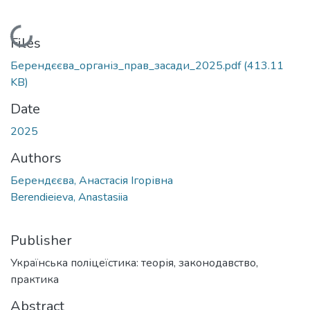
Loading...
Files
Берендєєва_організ_прав_засади_2025.pdf
(413.11
KB)
Date
2025
Authors
Берендєєва, Анастасія Ігорівна
Berendieieva, Anastasiia
Publisher
Українська поліцеїстика: теорія, законодавство,
практика
Abstract