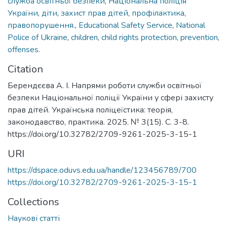
служба освітньої безпеки
,
Національна поліція
України
,
діти
,
захист прав дітей
,
профілактика
,
правопорушення.
,
Educational Safety Service
,
National
Police of Ukraine
,
children
,
child rights protection
,
prevention
,
offenses.
Citation
Берендєєва А. І. Напрями роботи служби освітньої
безпеки Національної поліції України у сфері захисту
прав дітей. Українська поліцеїстика: теорія,
законодавство, практика. 2025. № 3(15). С. 3-8.
https://doi.org/10.32782/2709-9261-2025-3-15-1
URI
https://dspace.oduvs.edu.ua/handle/123456789/700
https://doi.org/10.32782/2709-9261-2025-3-15-1
Collections
Наукові статті