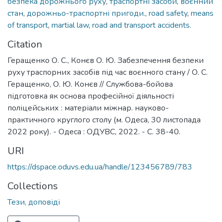
безпека дорожнього руху
,
траспортні засоби
,
воєнний
стан
,
дорожньо-траспортні пригоди.
,
road safety
,
means
of transport
,
martial law
,
road and transport accidents.
Citation
Геращенко О. С., Конєв О. Ю. Забезпечення безпеки
руху траспорних засобів під час воєнного стану / О. С.
Геращенко, О. Ю. Конєв // Службова-бойова
підготовка як основа професійної діяльності
поліцейських : матеріали міжнар. науково-
практичного круглого столу (м. Одеса, 30 листопада
2022 року). - Одеса : ОДУВС, 2022. - С. 38-40.
URI
https://dspace.oduvs.edu.ua/handle/123456789/783
Collections
Тези, доповіді