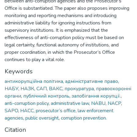
between anti-corruption agencies and the Prosecutor’s
Office is substantiated. The paper also proposes improving
monitoring and reporting mechanisms and introducing
administrative liability for ignoring instructions from
supervisory institutions. It is emphasized that the
effectiveness of anti-corruption policy must be based on
legal certainty, functional autonomy of institutions, and
proper coordination, in which the Prosecutor’s Office
continues to play a vital role.
Keywords
антикорупційна політика
,
адміністративне право
,
НАБУ
,
НАЗК
,
САП
,
ВАКС
,
прокуратура
,
правоохоронні
органи
,
публічний контроль
,
запобігання корупції.
,
anti-corruption policy
,
administrative law
,
NABU
,
NACP
,
SAPO
,
HACC
,
prosecutor’s office
,
law enforcement
agencies
,
public oversight
,
corruption prevention.
Citation