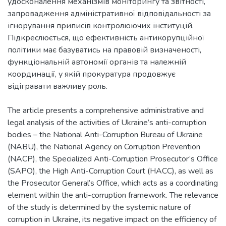
удосконалення механізмів моніторингу та звітності,
запровадження адміністративної відповідальності за
ігнорування приписів контролюючих інституцій.
Підкреслюється, що ефективність антикорупційної
політики має базуватись на правовій визначеності,
функціональній автономії органів та належній
координації, у якій прокуратура продовжує
відігравати важливу роль.
The article presents a comprehensive administrative and
legal analysis of the activities of Ukraine’s anti-corruption
bodies – the National Anti-Corruption Bureau of Ukraine
(NABU), the National Agency on Corruption Prevention
(NACP), the Specialized Anti-Corruption Prosecutor’s Office
(SAPO), the High Anti-Corruption Court (HACC), as well as
the Prosecutor General’s Office, which acts as a coordinating
element within the anti-corruption framework. The relevance
of the study is determined by the systemic nature of
corruption in Ukraine, its negative impact on the efficiency of