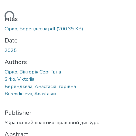
ading...
Files
Сірко, Берендєєва.pdf
(200.39 KB)
Date
2025
Authors
Сірко, Вікторія Сергіївна
Sirko, Viktoriia
Берендєєва, Анастасія Ігорівна
Berendieieva, Anastasiia
Publisher
Український політико-правовий дискурс
Abstract