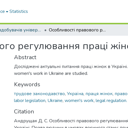
ace
Statistics
Праці здобувачів університету
Особливості правового регулювання праці жінок в Україні
ого регулювання праці жіно
Abstract
Досліджені актуальні питання праці жінок в Україні. C
women's work in Ukraine are studied.
Keywords
трудове законодавство
,
Україна
,
праця жінок
,
право
labor legislation
,
Ukraine
,
women's work
,
legal regulation.
Citation
Андрущак Д. С. Особливості правового регулювання
Україні. Права людини в умовах воєнного стану: пр