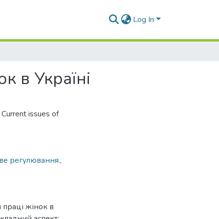
Log In
к в Україні
urrent issues of
ве регулювання.
,
 праці жінок в
икладний аспект: