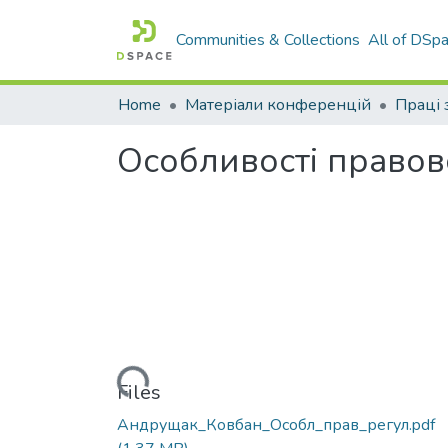
Communities & Collections
All of DSp
Home
Матеріали конференцій
Особливості правов
Loading...
Files
Андрущак_Ковбан_Особл_прав_регул.pdf