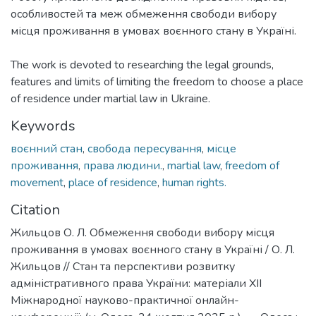
особливостей та меж обмеження свободи вибору
місця проживання в умовах воєнного стану в Україні.
The work is devoted to researching the legal grounds,
features and limits of limiting the freedom to choose a place
of residence under martial law in Ukraine.
Keywords
воєнний стан
,
свобода пересування
,
місце
проживання
,
права людини.
,
martial law
,
freedom of
movement
,
place of residence
,
human rights.
Citation
Жильцов О. Л. Обмеження свободи вибору місця
проживання в умовах воєнного стану в Україні / О. Л.
Жильцов // Стан та перспективи розвитку
адміністративного права України: матеріали ХІІ
Міжнародної науково-практичної онлайн-