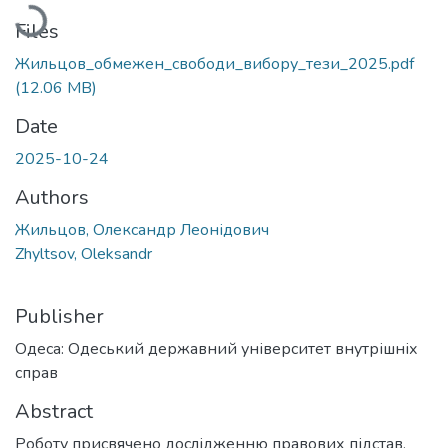
Loading...
Files
Жильцов_обмежен_свободи_вибору_тези_2025.pdf
(12.06 MB)
Date
2025-10-24
Authors
Жильцов, Олександр Леонідович
Zhyltsov, Oleksandr
Publisher
Одеса: Одеський державний університет внутрішніх
справ
Abstract
Роботу присвячено дослідженню правових підстав,