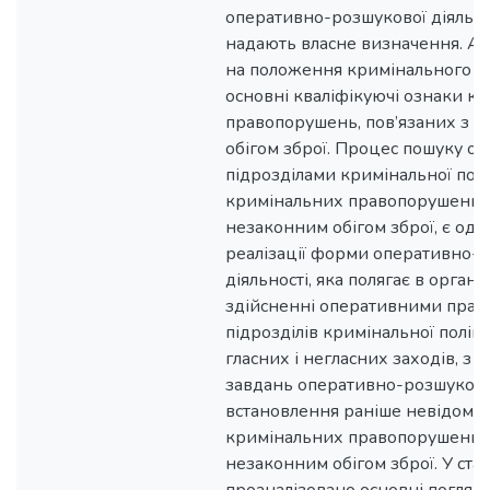
оперативно-розшукової діяльнос
надають власне визначення. Ав
на положення кримінального п
основні кваліфікуючі ознаки к
правопорушень, пов’язаних з 
обігом зброї. Процес пошуку о
підрозділами кримінальної полі
кримінальних правопорушень, 
незаконним обігом зброї, є одн
реалізації форми оперативно-
діяльності, яка полягає в організ
здійсненні оперативними прац
підрозділів кримінальної поліці
гласних і негласних заходів, з
завдань оперативно-розшукової
встановлення раніше невідомих
кримінальних правопорушень, 
незаконним обігом зброї. У стат