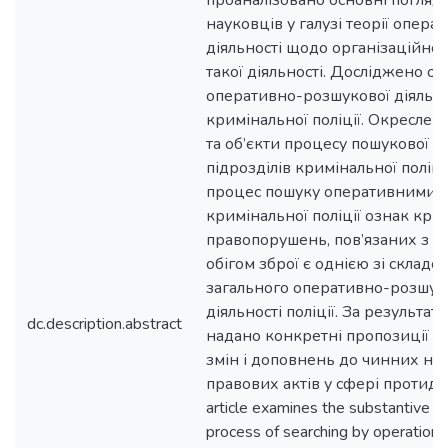
проаналізовано основні погляд
науковців у галузі теорії опер
діяльності щодо організаційно
такої діяльності. Досліджено о
оперативно-розшукової діяльнос
кримінальної поліції. Окреслено
та об’єкти процесу пошукової ді
підрозділів кримінальної поліц
процес пошуку оперативними п
кримінальної поліції ознак кр
правопорушень, пов’язаних з 
обігом зброї є однією зі складо
загального оперативно-розшук
діяльності поліції. За результа
dc.description.abstract
надано конкретні пропозиції 
змін і доповнень до чинних но
правових актів у сфері протидії
article examines the substantive 
process of searching by operational