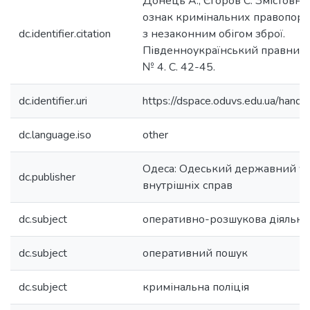
Донець А., Єгоров С. Змістовна
ознак кримінальних правопору
dc.identifier.citation
з незаконним обігом зброї.
Південноукраїнський правничий
№ 4. С. 42-45.
dc.identifier.uri
https://dspace.oduvs.edu.ua/han
dc.language.iso
other
Одеса: Одеський державний ун
dc.publisher
внутрішніх справ
dc.subject
оперативно-розшукова діяльні
dc.subject
оперативний пошук
dc.subject
кримінальна поліція