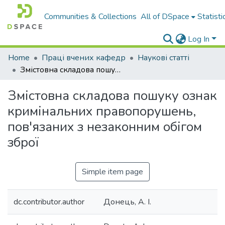
Communities & Collections
All of DSpace
Statisti
Log In
Home
Праці вчених кафедр
Наукові статті
Змістовна складова пошуку ознак кримінальних правопорушень, пов'язаних з незаконним обігом зброї
Змістовна складова пошуку ознак
кримінальних правопорушень,
пов'язаних з незаконним обігом
зброї
Simple item page
dc.contributor.author
Донець, А. І.