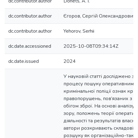
dc.contributor.author
Donets, A. I.
dc.contributor.author
Єгоров, Сергій Олександрович
dc.contributor.author
Yehorov, Serhii
dc.date.accessioned
2025-10-08T09:34:14Z
dc.date.issued
2024
У науковій статті досліджено з
процесу пошуку оперативними 
кримінальної поліції ознак кр
правопорушень, пов’язаних з 
обігом зброї. На основі аналізу
зору, положень теорії операти
діяльності та результатів влас
автори розкривають складові 
розшуку як організаційно-такт