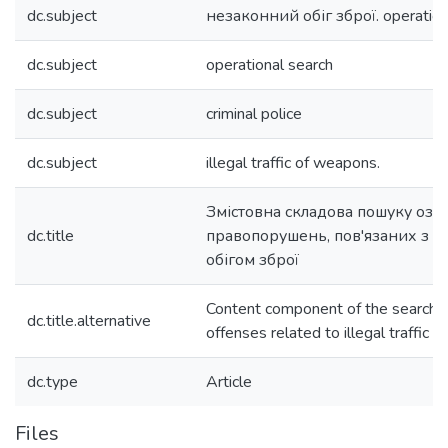
dc.subject
незаконний обіг зброї. operationa
dc.subject
operational search
dc.subject
criminal police
dc.subject
illegal traffic of weapons.
Змістовна складова пошуку озн
dc.title
правопорушень, пов'язаних з 
обігом зброї
Content component of the search p
dc.title.alternative
offenses related to illegal traffic 
dc.type
Article
Files