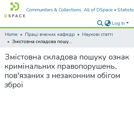
Communities & Collections
All of DSpace
Statisti
Log In
Home
Праці вчених кафедр
Наукові статті
Змістовна складова пошуку ознак кримінальних правопорушень, пов'язаних з незаконним обігом зброї
Змістовна складова пошуку ознак
кримінальних правопорушень,
пов'язаних з незаконним обігом
зброї