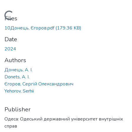
Loading...
Files
10Донець, Єгоров.pdf
(179.36 KB)
Date
2024
Authors
Донець, А. І.
Donets, A. I.
Єгоров, Сергій Олександрович
Yehorov, Serhii
Publisher
Одеса: Одеський державний університет внутрішніх
справ