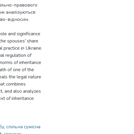
ільно-правового
ож аналізуються
аво-відносин.
ole and significance
 the spouses' share
l practice in Ukraine.
ual regulation of
norms of inheritance
ath of one of the
als the legal nature
that combines
ct, and also analyzes
ext of inheritance
бу
,
спільна сумісна