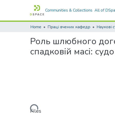
Communities & Collections
All of DSp
Home
Праці вчених кафедр
Наукові с
Роль шлюбного дого
спадковій масі: суд
Loading...
Files