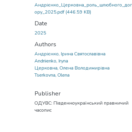
Андрієнко_Церковна_роль_шлюбного_дог
ору_2025.pdf
(446.59 KB)
Date
2025
Authors
Андрієнко, Ірина Святославівна
Andriienko, Iryna
Церковна, Олена Володимирівна
Tserkovna, Olena
Publisher
ОДУВС: Південноукраїнський правничий
часопис