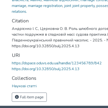
власність
,
майно
,
майнові відносини.
,
marriage contrac
marriage
,
marriage registration
,
joint joint property
,
posses
relations.
Citation
Андрієнко І. С., Церковна О. В. Роль шлюбного дого
частки подружжя в спадковій масі: судова практика /
Південноукраїнський правничий часопис. - 2025. - №
https://doi.org/10.32850/sulj.2025.4.13
URI
https://dspace.oduvs.edu.ua/handle/123456789/842
https://doi.org/10.32850/sulj.2025.4.13
Collections
Наукові статті
Full item page