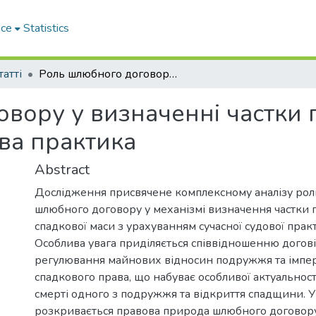
ace
Statistics
татті
Роль шлюбного договору у визначенні частки подружжя в спадковій масі: судова практика
вору у визначенні частки
ова практика
Abstract
Дослідження присвячене комплексному аналізу ролі
шлюбного договору у механізмі визначення частки 
спадкової маси з урахуванням сучасної судової практ
Особлива увага приділяється співвідношенню догов
регулювання майнових відносин подружжя та імпе
спадкового права, що набуває особливої актуальност
смерті одного з подружжя та відкриття спадщини. У
розкривається правова природа шлюбного договору