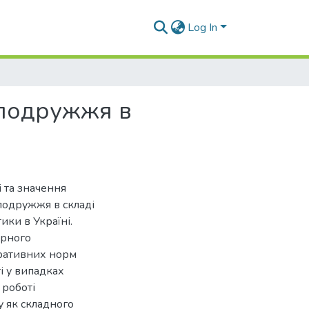
Log In
 подружжя в
 та значення
подружжя в складі
ики в Україні.
ірного
ративних норм
і у випадках
 роботі
 як складного