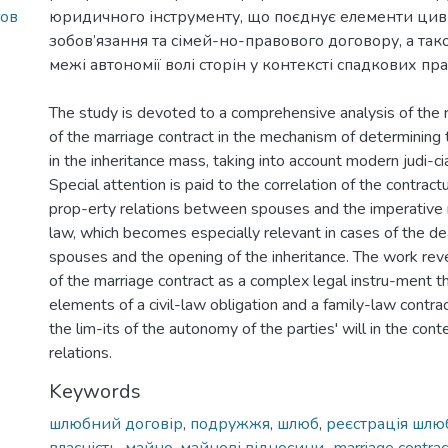
ов
юридичного інструменту, що поєднує елементи цив
зобов’язання та сімей-но-правового договору, а так
межі автономії волі сторін у контексті спадкових пр
The study is devoted to a comprehensive analysis of the r
of the marriage contract in the mechanism of determining
in the inheritance mass, taking into account modern judi-cia
Special attention is paid to the correlation of the contract
prop-erty relations between spouses and the imperative 
law, which becomes especially relevant in cases of the de
spouses and the opening of the inheritance. The work reve
of the marriage contract as a complex legal instru-ment 
elements of a civil-law obligation and a family-law contra
the lim-its of the autonomy of the parties' will in the cont
relations.
Keywords
шлюбний договір
,
подружжя
,
шлюб
,
реєстрація шлю