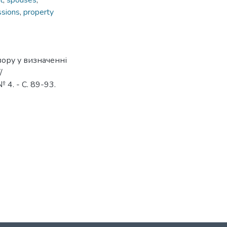
t
,
spouses
,
sions
,
property
вору у визначенні
/
 4. - С. 89-93.