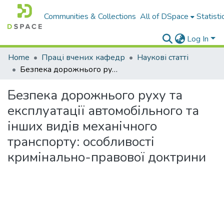
Communities & Collections
All of DSpace
Statisti
Log In
Home
Праці вчених кафедр
Наукові статті
Безпека дорожнього руху та експлуатації автомобільного та інших видів механічного транспорту: особливості кримінально-правової доктрини
Безпека дорожнього руху та
експлуатації автомобільного та
інших видів механічного
транспорту: особливості
кримінально-правової доктрини