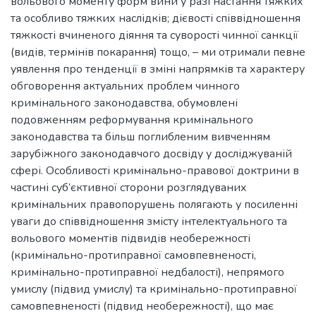
вольового моменту форм вини у разі настання тяжких
та особливо тяжких наслідків; дієвості співвідношення
тяжкості вчиненого діяння та суворості чинної санкції
(видів, термінів покарання) тощо, – ми отримали певне
уявлення про тенденції в зміні напрямків та характеру
обговорення актуальних проблем чинного
кримінального законодавства, обумовлені
подовженням реформування кримінального
законодавства та більш поглибленим вивченням
зарубіжного законодавчого досвіду у досліджуваній
сфері. Особливості кримінально-правової доктрини в
частині суб’єктивної сторони розглядуваних
кримінальних правопорушень полягають у посиленні
уваги до співвідношення змісту інтелектуального та
вольового моментів підвидів необережності
(кримінально-протиправної самовпевненості,
кримінально-протиправної недбалості), непрямого
умислу (підвид умислу) та кримінально-протиправної
самовпевненості (підвид необережності), що має