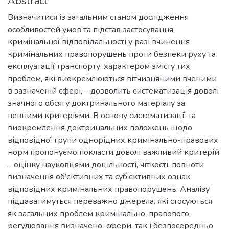
Abstract
Визначитися із загальним станом дослідження
особливостей умов та підстав застосування
кримінальної відповідальності у разі вчинення
кримінальних правопорушень проти безпеки руху та
експлуатації транспорту, характером змісту тих
проблем, які виокремлюються вітчизняними вченими
в зазначеній сфері, – дозволить систематизація доволі
значного обсягу доктринального матеріалу за
певними критеріями. В основу систематизації та
виокремлення доктринальних положень щодо
відповідної групи однорідних кримінально-правових
норм пропонуємо покласти доволі важливий критерій
– оцінку науковцями доцільності, чіткості, повноти
визначення об’єктивних та суб’єктивних ознак
відповідних кримінальних правопорушень. Аналізу
піддаватимуться переважно джерела, які стосуються
як загальних проблем кримінально-правового
регулювання визначеної сфери, так і безпосередньо