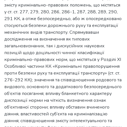
змісту кримінально-правових положень, що містяться
у ст. ст. 277, 279, 280, 286, 286-1, 287, 288, 289, 290,
291 КК, а отже безпосередньо, або ж опосередковано
стосуються безпеки дорожнього руху та експлуатації
механічних видів транспорту. Спрямувавши
дослідження на визначення як типових
загальновизнаних, так і дискусійних наукових
позицій щодо доцільності чинної класифікації
кримінально-правових норм, що містяться у Розділі XI
Особливої частини КК «Кримінальні правопорушення
проти безпеки руху та експлуатації транспорту» (ст. ст.
276-292 КК); значення та співвідношення родового та
видового, основного та додаткового безпосереднього
об’єктів посягання; впливу бланкетного характеру
диспозиції норми на чіткість визначення ознак
об’єктивної сторони; впливу обставин вчиненого
діяння, властивостей суб’єкта на криміналізацію
діяння; співвідношення змісту інтелектуального та