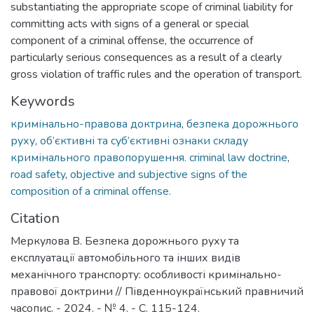
substantiating the appropriate scope of criminal liability for
committing acts with signs of a general or special
component of a criminal offense, the occurrence of
particularly serious consequences as a result of a clearly
gross violation of traffic rules and the operation of transport.
Keywords
кримінально-правова доктрина
,
безпека дорожнього
руху
,
об’єктивні та суб’єктивні ознаки складу
кримінального правопорушення. criminal law doctrine
,
road safety
,
objective and subjective signs of the
composition of a criminal offense.
Citation
Меркулова В. Безпека дорожнього руху та
експлуатації автомобільного та інших видів
механічного транспорту: особливості кримінально-
правової доктрини // Південноукраїнський правничий
часопис. - 2024. - № 4. - С. 115-124.