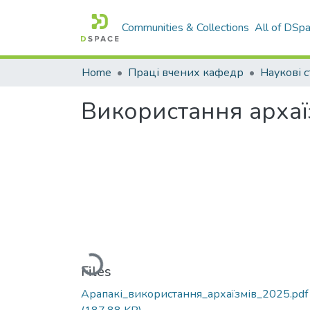
Communities & Collections
All of DSp
Home
Праці вчених кафедр
Наукові с
Використання архаїз
Loading...
Files
Арапакі_використання_архаїзмів_2025.pdf