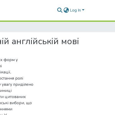
Log In
й англійській мові
их форм у
і
кації,
остання ролі
ву увагу приділено
диниці
нти цитованих
орські вибори, що
ваннями