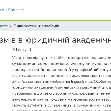
ace
Statistics
татті
Використання архаїзмів в юридичній академічній англійській мові
мів в юридичній академічні
Abstract
У статті досліджується стійкість історично маркован
сучасному англомовному юридичному дискурсі на тл
демократизаційних тенденцій у професійній комуні
інституціоналізації принципів зрозумілої мови та зр
англійської мови як глобальної lingua franca. Особли
юридичній академічній англійській мові, у якій ці о
потрапляють до тексту або як інкорпоровані елеме
законів, контрактів і судових матеріалів, або як авт
можуть вступати в суперечність із сучасними очіку