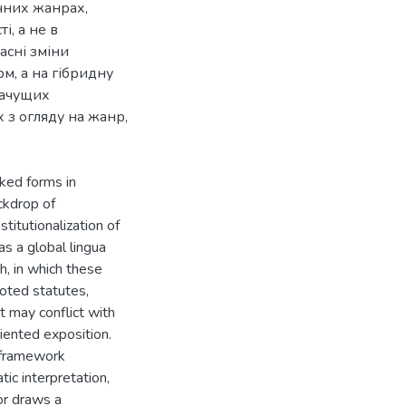
чних жанрах,
і, а не в
асні зміни
м, а на гібридну
начущих
 з огляду на жанр,
rked forms in
ckdrop of
titutionalization of
as a global lingua
sh, in which these
uoted statutes,
at may conflict with
iented exposition.
y framework
tic interpretation,
or draws a