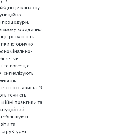
у. У
міждисциплінарну
функційно-
ні процедури.
а «мову юридичної
нції регулюють
зики історично
рономінально-
here- як
та когезії, а
і сигналізують
нтації.
лентність явища. З
ть точність
іційні практики та
ституційний
и збільшують
віти та
 структурні