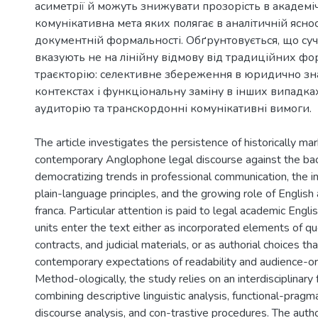
асиметрії й можуть знижувати прозорість в академі
комунікативна мета яких полягає в аналітичній ясност
документній формальності. Обґрунтовується, що суч
вказують не на лінійну відмову від традиційних фор
траєкторію: селективне збереження в юридично з
контекстах і функціональну заміну в інших випадках
аудиторію та транскордонні комунікативні вимоги.
The article investigates the persistence of historically ma
contemporary Anglophone legal discourse against the ba
democratizing trends in professional communication, the ins
plain-language principles, and the growing role of English 
franca. Particular attention is paid to legal academic Engli
units enter the text either as incorporated elements of q
contracts, and judicial materials, or as authorial choices th
contemporary expectations of readability and audience-or
Method-ologically, the study relies on an interdisciplinar
combining descriptive linguistic analysis, functional-pragma
discourse analysis, and con-trastive procedures. The auth