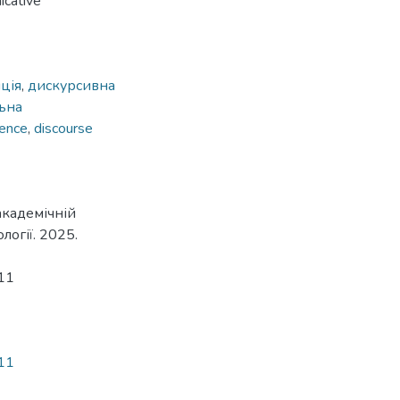
icative
ція
,
дискурсивна
ьна
rence
,
discourse
академічній
логії. 2025.
711
711