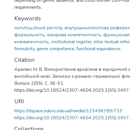
depending on genre, audience, and cross-border com-mun
requirements.
Keywords
інституційний регістр
,
внутрішньотекстова референ
формульність
,
жанрова компетентність
,
функціонал
еквівалентність.
,
institutional register
,
intra-textual refe
formulicity
,
genre competence
,
functional equivalence.
Citation
Арапакі М. В. Використання архаїзмів в юридичній 
англійській мові. Записки з романо-германської філо
Випуск 2(55). С. 36-51.
https://doi.org/10.18524/2307-4604.2025.2(55).349
URI
https://dspace.oduvs.edu.ua/handle/123456789/719
https://doi.org/10.18524/2307-4604.2025.2(55).349
Collections