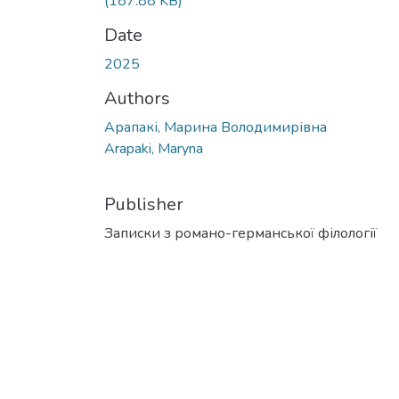
(187.88 KB)
Date
2025
Authors
Арапакі, Марина Володимирівна
Arapaki, Maryna
Publisher
Записки з романо-германської філології