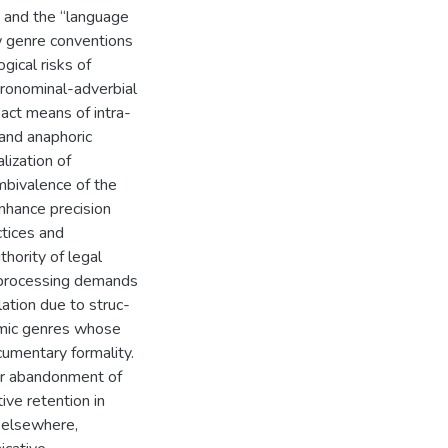
” and the “language
ow genre conventions
gical risks of
pronominal-adverbial
act means of intra-
 and anaphoric
lization of
mbivalence of the
nhance precision
ctices and
thority of legal
e processing demands
ation due to struc-
emic genres whose
ocumentary formality.
ear abandonment of
tive retention in
n elsewhere,