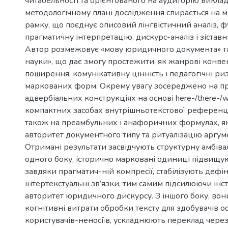
читабельності та орієнтованого на аудиторію виклад
методологічному плані дослідження спирається на 
рамку, що поєднує описовий лінгвістичний аналіз, 
прагматичну інтерпретацію, дискурс-аналіз і зістав
Автор розмежовує «мову юридичного документа» т
науки», що дає змогу простежити, як жанрові конве
поширення, комунікативну цінність і педагогічні ри
маркованих форм. Окрему увагу зосереджено на п
адвербіальних конструкціях на основі here-/there-/w
компактних засобах внутрішньотекстової референції 
також на преамбульних і анафоричних формулах, як
авторитет документного типу та ритуалізацію аргуме
Отримані результати засвідчують структурну амбіва
одного боку, історично марковані одиниці підвищую
завдяки прагматич-ній компресії, стабілізують дефін
інтертекстуальні зв’язки, тим самим підсилюючи ін
авторитет юридичного дискурсу. З іншого боку, вон
когнітивні витрати обробки тексту для здобувачів ос
користувачів-неносіїв, ускладнюють переклад через