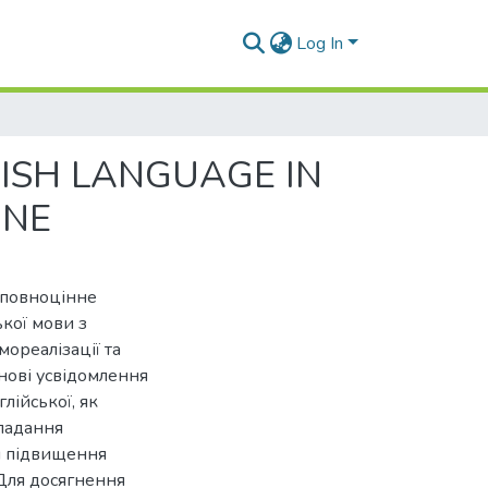
Log In
LISH LANGUAGE IN
INE
 повноцінне
ької мови з
мореалізації та
снові усвідомлення
лійської, як
кладання
м підвищення
Для досягнення