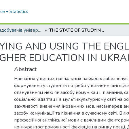
ace
Statistics
Праці здобувачів університету
THE STATE OF STUDYING AND USING THE ENGLISH LANGUAGE IN INSTITUTIONS OF HIGHER EDUCATION IN UKRAINE
DYING AND USING THE ENG
IGHER EDUCATION IN UKRA
Abstract
Навчання у вищих навчальних закладах забезпечує
формування у студентів потреби у вивченні англійс
опануванням нею як засобу комунікації, пізнання, са
соціальної адаптації в мультикультурному світі на о
важливості вивчення іноземних мов, насамперед анг
засобу комунікації та пізнання в сучасному світі. Ви
професійної англійської мови є важливим факторо
конкурентоспроможності фахівців на ринку праці. 