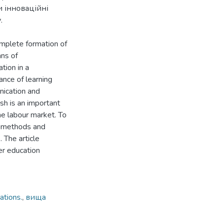
 інноваційні
.
omplete formation of
ans of
tion in a
ance of learning
nication and
sh is an important
the labour market. To
ve methods and
 The article
er education
cations.
,
вища