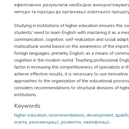
4
ефективних результатів необхідно використовувати
методи та підходи до організації освітнього процесу
Studying in institutions of higher education ensures the c
students' need to learn English with mastering it as a me
communication, cognition, self-realization and social adapta
multicultural world based on the awareness of the import
foreign languages, primarily English, as a means of commu
cognition in the modern world. Teaching professional Engli
factor in increasing the competitiveness of specialists in 
achieve effective results, it is necessary to use innovati
approaches to the organization of the educational process.
considers recommendations to structural divisions of high
institutions.
Keywords
higher education
,
recommendations
,
development
,
qualifi
освіта
,
рекомендації
,
розвиток
,
кваліфікації.