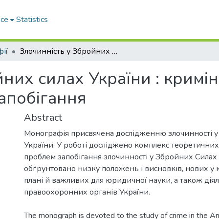
ace
Statistics
ії
Злочинність у Збройних силах України : кримінологічна характеристика та запобігання
них силах України : кримі
запобігання
Abstract
Монографія присвячена дослідженню злочинності 
України. У роботі досліджено комплекс теоретичних
проблем запобігання злочинності у Збройних Силах 
обґрунтовано низку положень і висновків, нових у
плані й важливих для юридичної науки, а також діял
правоохоронних органів України.
The monograph is devoted to the study of crime in the A