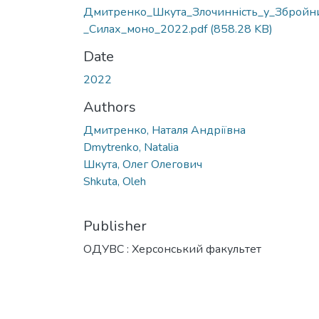
Дмитренко_Шкута_Злочинність_у_Збройн
_Силах_моно_2022.pdf
(858.28 KB)
Date
2022
Authors
Дмитренко, Наталя Андріївна
Dmytrenko, Natalia
Шкута, Олег Олегович
Shkuta, Oleh
Publisher
ОДУВС : Херсонський факультет