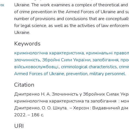
их
Ukraine. The work examines a complex of theoretical and 
of crime prevention in the Armed Forces of Ukraine and s
number of provisions and conclusions that are conceptual
for legal science, as well as the activities of law enforce
Ukraine.
Keywords
кримінологічна характеристика
,
кримінальні право
злочинність
,
Збройні Сили України
,
запобігання
,
про
військовослужбовці.
,
criminological characteristics
,
crimi
Armed Forces of Ukraine
,
prevention
,
military personnel.
Citation
Дмитренко Н. А. Злочинність у Збройних Силах Укра
кримінологічна характеристика та запобігання : моно
Дмитренко, О. О. Шкута. – Херсон : Видавничий дім 
2022. – 186 с.
URI