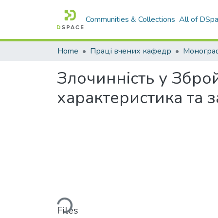
Communities & Collections
All of DSp
Home
Праці вчених кафедр
Монограф
Злочинність у Зброй
характеристика та 
Loading...
Files