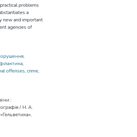
practical problems
ubstantiates a
ly new and important
ment agencies of
порушення
,
філактика
,
nal offenses
,
crime
,
їни :
графія / Н. А.
«Гельветика»,