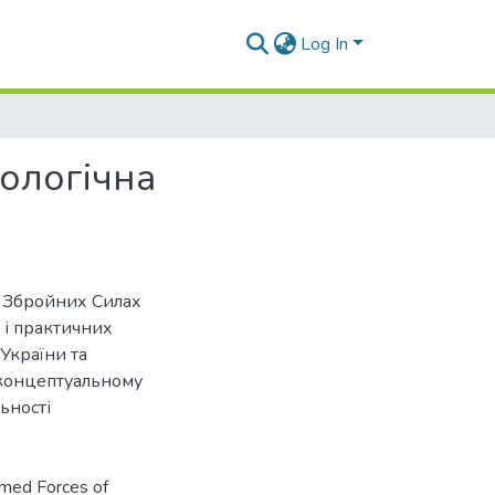
Log In
нологічна
у Збройних Силах
 і практичних
України та
 концептуальному
ьності
rmed Forces of