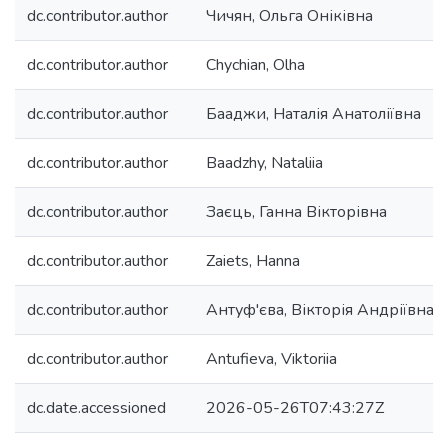
dc.contributor.author
Чичян, Ольга Оніківна
dc.contributor.author
Chychian, Olha
dc.contributor.author
Бааджи, Наталія Анатоліївна
dc.contributor.author
Baadzhy, Nataliia
dc.contributor.author
Заєць, Ганна Вікторівна
dc.contributor.author
Zaiets, Hanna
dc.contributor.author
Антуф'єва, Вікторія Андріївна
dc.contributor.author
Antufieva, Viktoriia
dc.date.accessioned
2026-05-26T07:43:27Z