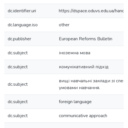
dc.identifier.uri
https://dspace.oduvs.edu.ua/han
dc.language.iso
other
dc.publisher
European Reforms Bulletin
dc.subject
іноземна мова
dc.subject
комунікативний підхід
вищі навчальні заклади зі спе
dc.subject
умовами навчання.
dc.subject
foreign language
dc.subject
communicative approach