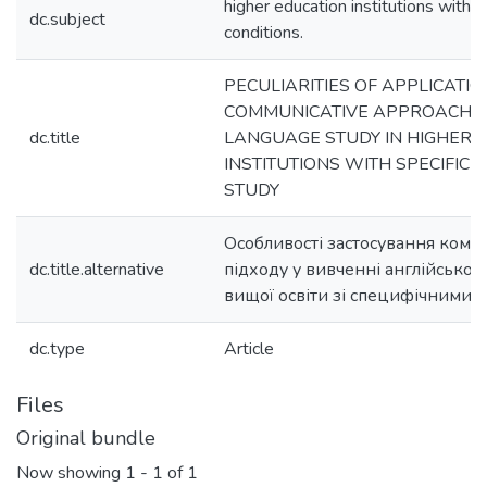
higher education institutions with s
dc.subject
conditions.
PECULIARITIES OF APPLICATIO
COMMUNICATIVE APPROACH I
dc.title
LANGUAGE STUDY IN HIGHER 
INSTITUTIONS WITH SPECIFIC 
STUDY
Особливості застосування кому
dc.title.alternative
підходу у вивченні англійської
вищої освіти зі специфічними 
dc.type
Article
Files
Original bundle
Now showing
1 - 1 of 1