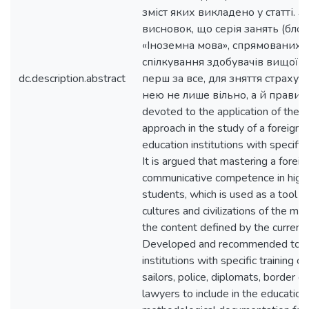
зміст яких викладено у статті. 
висновок, що серія занять (блок
«Іноземна мова», спрямованих 
спілкування здобувачів вищої ос
dc.description.abstract
перш за все, для зняття страху 
нею не лише вільно, а й правильн
devoted to the application of the 
approach in the study of a foreign 
education institutions with specific 
It is argued that mastering a forei
communicative competence in high
students, which is used as a tool in
cultures and civilizations of the mo
the content defined by the current 
Developed and recommended to all
institutions with specific training co
sailors, police, diplomats, border gu
lawyers to include in the education