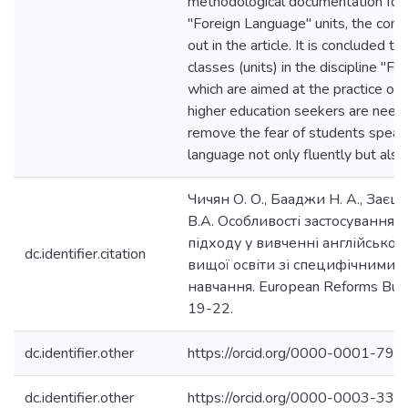
methodological documentation for th
"Foreign Language" units, the conte
out in the article. It is concluded th
classes (units) in the discipline "F
which are aimed at the practice of
higher education seekers are neede
remove the fear of students speaki
language not only fluently but also 
Чичян О. О., Бааджи Н. А., Заєць
В.А. Особливості застосування 
підходу у вивченні англійської
dc.identifier.citation
вищої освіти зі специфічними 
навчання. Euroрean Reforms Bulle
19-22.
dc.identifier.other
https://orcid.org/0000-0001-79
dc.identifier.other
https://orcid.org/0000-0003-33