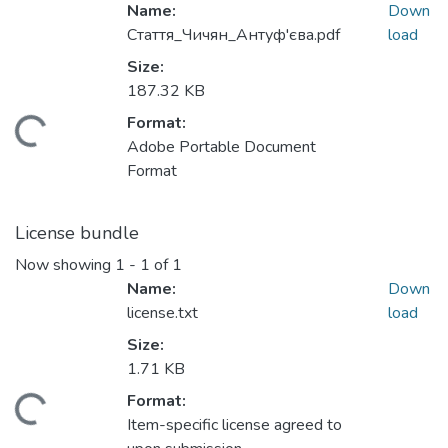
Name:
Down
Стаття_Чичян_Антуф'єва.pdf
load
Size:
187.32 KB
Format:
ding...
Adobe Portable Document
Format
License bundle
Now showing
1 - 1 of 1
Name:
Down
license.txt
load
Size:
1.71 KB
Format:
ding...
Item-specific license agreed to