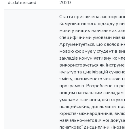
dc.date.issued
2020
Стаття присвячена застосуванн
комунікативного підходу у вив
мови у вищих навчальних закла
специфічними умовами навчан
Аргументується, що оволодінн
мовою формує у студентів вищ
закладів комунікативну компет
використовується як інструмент 
культур та цивілізацій сучасног
змісту, визначеного чинною н
програмою. Розроблено та рек
вищим навчальним закладам з
умовами навчання, які готують 
поліцейських, дипломатів, при
юристів-міжнародників, включ
навчально-методичної документ
початкової дисципліни «Іноземн