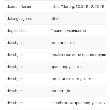
dc.identifier.uri
https://doi.org/10.32842/2078-
dc.language.iso
other
dc.publisher
Право і суспільство
dc.subject
неповнолітні
dc.subject
адміністративне правопорушен
dc.subject
правопорушення
dc.subject
що вчиняються дітьми
dc.subject
конвенція
dc.subject
запобігання правопорушенням