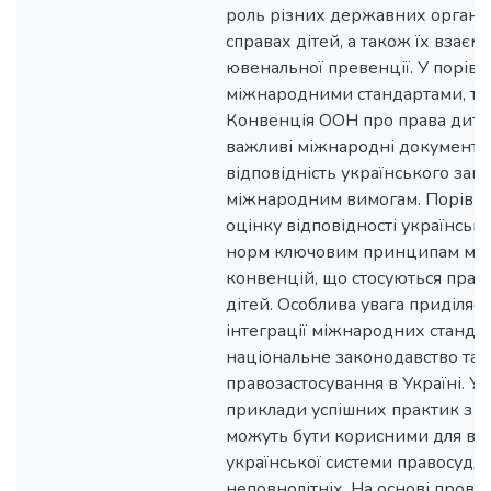
роль різних державних органів 
справах дітей, а також їх взаєм
ювенальної превенції. У порівн
міжнародними стандартами, та
Конвенція ООН про права дитин
важливі міжнародні документи,
відповідність українського зак
міжнародним вимогам. Порівн
оцінку відповідності українськ
норм ключовим принципам мі
конвенцій, що стосуються пра
дітей. Особлива увага приділяє
інтеграції міжнародних стандар
національне законодавство та 
правозастосування в Україні. У 
приклади успішних практик з ін
можуть бути корисними для вд
української системи правосудд
неповнолітніх. На основі прове