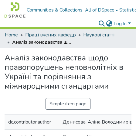
Communities & Collections
All of DSpace
Statisti
Log In
Home
Праці вчених кафедр
Наукові статті
Аналіз законодавства щодо правопорушень неповнолітніх в Україні та порівняння з міжнародними стандартами
Аналіз законодавства щодо
правопорушень неповнолітніх в
Україні та порівняння з
міжнародними стандартами
Simple item page
dc.contributor.author
Денисова, Аліна Володимирівн