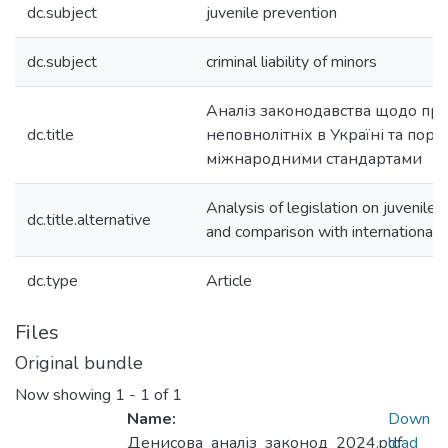
dc.subject
juvenile prevention
dc.subject
criminal liability of minors
Аналіз законодавства щодо пр
dc.title
неповнолітніх в Україні та порі
міжнародними стандартами
Analysis of legislation on juvenile 
dc.title.alternative
and comparison with international 
dc.type
Article
Files
Original bundle
Now showing
1 - 1 of 1
Name:
Down
Денисова_аналіз_законод_2024.pdf
load