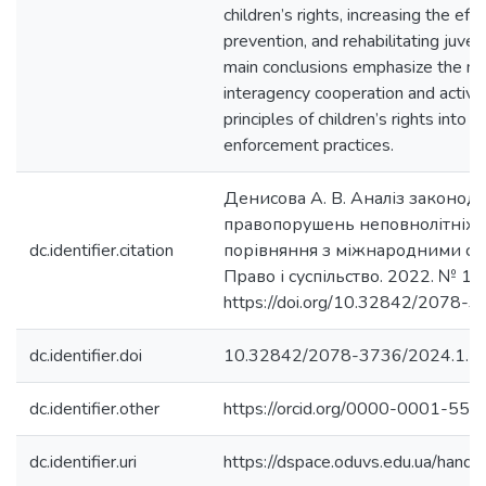
children’s rights, increasing the eff
prevention, and rehabilitating juven
main conclusions emphasize the ne
interagency cooperation and activ
principles of children’s rights into 
enforcement practices.
Денисова А. В. Аналіз законод
правопорушень неповнолітніх в 
dc.identifier.citation
порівняння з міжнародними ст
Право і суспільство. 2022. № 1. Т
https://doi.org/10.32842/2078-
dc.identifier.doi
10.32842/2078-3736/2024.1.2.
dc.identifier.other
https://orcid.org/0000-0001-55
dc.identifier.uri
https://dspace.oduvs.edu.ua/han