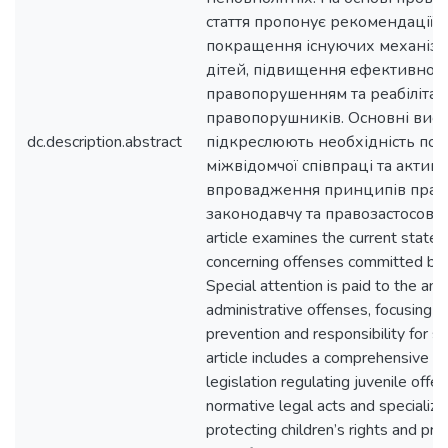
стаття пропонує рекомендації 
покращення існуючих механізмі
дітей, підвищення ефективност
правопорушенням та реабілітаці
правопорушників. Основні вис
dc.description.abstract
підкреслюють необхідність по
міжвідомчої співпраці та актив
впровадження принципів прав
законодавчу та правозастосовну
article examines the current state o
concerning offenses committed by c
Special attention is paid to the ana
administrative offenses, focusing 
prevention and responsibility for s
article includes a comprehensive re
legislation regulating juvenile offen
normative legal acts and specializ
protecting children’s rights and pre