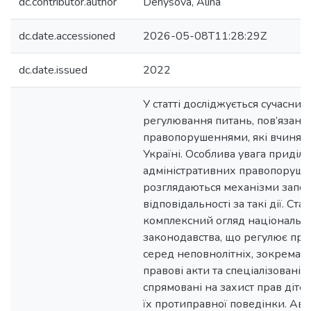
dc.contributor.author
Denysova, Alina
dc.date.accessioned
2026-05-08T11:28:29Z
dc.date.issued
2022
У статті досліджується сучасний
регулювання питань, пов’язаних
правопорушеннями, які вчиняют
Україні. Особлива увага приділя
адміністративних правопоруше
розглядаються механізми запоб
відповідальності за такі дії. Ста
комплексний огляд національн
законодавства, що регулює пр
серед неповнолітніх, зокрема,
правові акти та спеціалізовані 
спрямовані на захист прав діте
їх протиправної поведінки. Ав