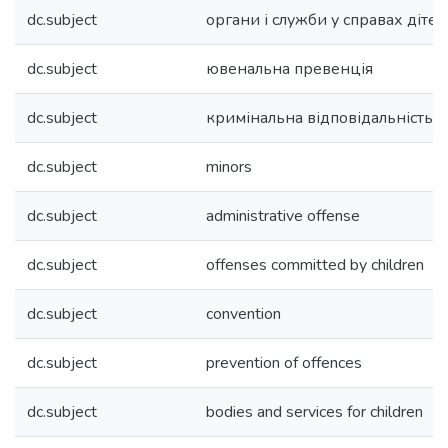
dc.subject
органи і служби у справах дітей
dc.subject
ювенальна превенція
dc.subject
кримінальна відповідальність н
dc.subject
minors
dc.subject
administrative offense
dc.subject
offenses committed by children
dc.subject
convention
dc.subject
prevention of offences
dc.subject
bodies and services for children