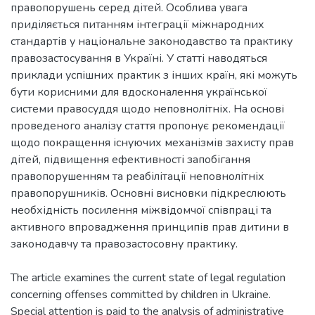
правопорушень серед дітей. Особлива увага
приділяється питанням інтеграції міжнародних
стандартів у національне законодавство та практику
правозастосування в Україні. У статті наводяться
приклади успішних практик з інших країн, які можуть
бути корисними для вдосконалення української
системи правосуддя щодо неповнолітніх. На основі
проведеного аналізу стаття пропонує рекомендації
щодо покращення існуючих механізмів захисту прав
дітей, підвищення ефективності запобігання
правопорушенням та реабілітації неповнолітніх
правопорушників. Основні висновки підкреслюють
необхідність посилення міжвідомчої співпраці та
активного впровадження принципів прав дитини в
законодавчу та правозастосовну практику.
The article examines the current state of legal regulation
concerning offenses committed by children in Ukraine.
Special attention is paid to the analysis of administrative