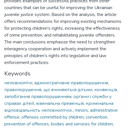
provides examples of successful practices from other
countries that can be useful for improving the Ukrainian
juvenile justice system. Based on the analysis, the article
offers recommendations for improving existing mechanisms
for protecting children’s rights, increasing the effectiveness
of crime prevention, and rehabilitating juvenile offenders.
The main conclusions emphasize the need to strengthen
interagency cooperation and actively implement the
principles of children’s rights into legislative and law
enforcement practices.
Keywords
неповнолітні
,
адміністративне правопорушення
,
правопорушення
,
що вчиняються дітьми
,
конвенція
,
запобігання правопорушенням
,
органи і служби у
справах дітей
,
ювенальна превенція
,
кримінальна
відповідальність неповнолітніх.
,
minors
,
administrative
offense
,
offenses committed by children
,
convention
,
prevention of offences
,
bodies and services for children
,