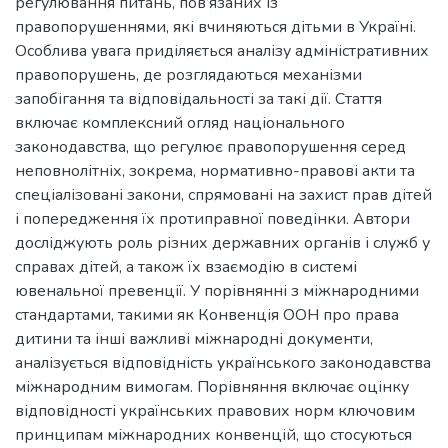
регулювання питань, пов’язаних із
правопорушеннями, які вчиняються дітьми в Україні.
Особлива увага приділяється аналізу адміністративних
правопорушень, де розглядаються механізми
запобігання та відповідальності за такі дії. Стаття
включає комплексний огляд національного
законодавства, що регулює правопорушення серед
неповнолітніх, зокрема, нормативно-правові акти та
спеціалізовані закони, спрямовані на захист прав дітей
і попередження їх протиправної поведінки. Автори
досліджують роль різних державних органів і служб у
справах дітей, а також їх взаємодію в системі
ювенальної превенції. У порівнянні з міжнародними
стандартами, такими як Конвенція ООН про права
дитини та інші важливі міжнародні документи,
аналізується відповідність українського законодавства
міжнародним вимогам. Порівняння включає оцінку
відповідності українських правових норм ключовим
принципам міжнародних конвенцій, що стосуються