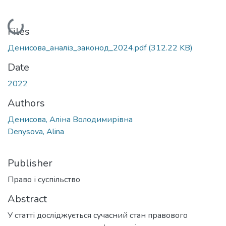
Loading...
Files
Денисова_аналіз_законод_2024.pdf
(312.22 KB)
Date
2022
Authors
Денисова, Аліна Володимирівна
Denysova, Alina
Publisher
Право і суспільство
Abstract
У статті досліджується сучасний стан правового