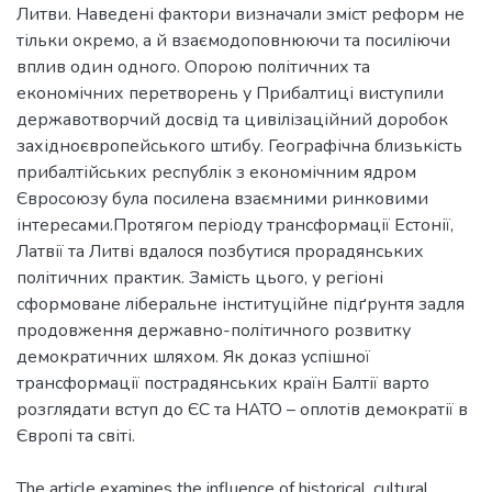
Литви. Наведені фактори визначали зміст реформ не
тільки окремо, а й взаємодоповнюючи та посиліючи
вплив один одного. Опорою політичних та
економічних перетворень у Прибалтиці виступили
державотворчий досвід та цивілізаційний доробок
західноєвропейського штибу. Географічна близькість
прибалтійських республік з економічним ядром
Євросоюзу була посилена взаємними ринковими
інтересами.Протягом періоду трансформації Естонії,
Латвії та Литві вдалося позбутися прорадянських
політичних практик. Замість цього, у регіоні
сформоване ліберальне інституційне підґрунтя задля
продовження державно-політичного розвитку
демократичних шляхом. Як доказ успішної
трансформації пострадянських країн Балтії варто
розглядати вступ до ЄС та НАТО – оплотів демократії в
Європі та світі.
The article examines the influence of historical, cultural,