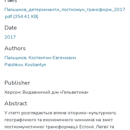
Files
Пальшков_детермінанти_посткомун_трансформ_2017
.pdf
(354.41 KB)
Date
2017
Authors
Пальшков, Костянтин Євгенович
Palshkov, Kostiantyn
Publisher
Херсон: Видавничий дім «Гельветика»
Abstract
У статті розглядається вплив історико-культурного,
географічного та економічного чинників на зміст
посткомуністичної трансформації Естонії, Латвії та