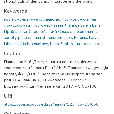
strongholds of democracy in Europe and the world.
Keywords
посткомуністичне суспільство
,
посткомуністична
трансформація
,
Естонія
,
Латвія
,
Литва
,
країни Балтії
,
Прибалтика
,
Європейський Союз
,
postcommunist
society
,
postcommunist transformation
,
Estonia
,
Latvia
,
Lithuania
,
Baltic countries
,
Baltic States
,
European Union
Citation
Пальшков К. Є. Детермінанти посткомуністичної
трансформації країн Балтії / К. Є. Пальшков // Ідея і дія :
погляд Ф./П./П./С./ : колективна монографія / за заг.
ред. О. А. Івакіна, Д .В. Яковлева. - Херсон :
Видавничий дім "Гельветика", 2017. - С. 90-100.
URI
https://dspace.oduvs.edu.ua/handle/123456789/666