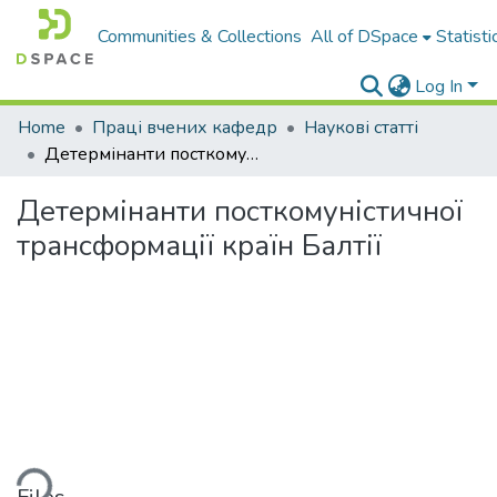
Communities & Collections
All of DSpace
Statisti
Log In
Home
Праці вчених кафедр
Наукові статті
Детермінанти посткомуністичної трансформації країн Балтії
Детермінанти посткомуністичної
трансформації країн Балтії
ading...