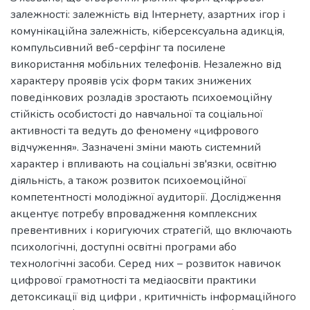
залежності: залежність від Інтернету, азартних ігор і
комунікаційна залежність, кіберсексуальна адикція,
компульсивний веб-серфінг та посилене
використання мобільних телефонів. Незалежно від
характеру проявів усіх форм таких знижених
поведінкових розладів зростають психоемоційну
стійкість особистості до навчальної та соціальної
активності та ведуть до феномену «цифрового
відчуження». Зазначені зміни мають системний
характер і впливають на соціальні зв'язки, освітню
діяльність, а також розвиток психоемоційної
компетентності молодіжної аудиторії. Дослідження
акцентує потребу впровадження комплексних
превентивних і коригуючих стратегій, що включають
психологічні, доступні освітні програми або
технологічні засоби. Серед них – розвиток навичок
цифрової грамотності та медіаосвіти практики
детоксикації від цифри , критичність інформаційного