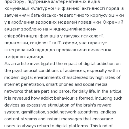
простору , підтримка альтернативних видів
комунікації культурної чи фізичної активності поряд із
залученням батьківсько-педагогічного корпусу оцінки
у вироблення здорових моделей поведінки. Окремий
акцент зроблено на міждисциплінарному
співробітництві фахівців у галузях психології,
педагогіки, соціології та ІТ-сфери, яке гарантує
інтегрований підхід до профілактики виявлення
цифрової адикції.
As an article investigated the impact of digital addiction on
the psychosocial conditions of audiences, especially within
modern digital environments characterized by high rates of
internet penetration, smart phones and social media
networks that are part and parcel for daily life. In the article,
it is revealed how addict behaviour is formed, including such
devices as excessive stimulation of the brain's reward
system, gamification, social network algorithms, endless
content streams and instant messages that encourage
users to always return to digital platforms. This kind of