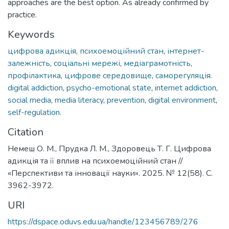
approaches are the best option. As already confirmed by
practice.
Keywords
цифрова адикція
,
психоемоційний стан
,
інтернет-
залежність
,
соціальні мережі
,
медіаграмотність
,
профілактика
,
цифрове середовище
,
саморегуляція.
digital addiction
,
psycho-emotional state
,
internet addiction
,
social media
,
media literacy
,
prevention
,
digital environment
,
self-regulation.
Citation
Немеш О. М., Прудка Л. М., Здоровець Т. Г. Цифрова
адикція та її вплив на психоемоційний стан //
«Перспективи та інновації науки». 2025. № 12(58). С.
3962-3972.
URI
https://dspace.oduvs.edu.ua/handle/123456789/276