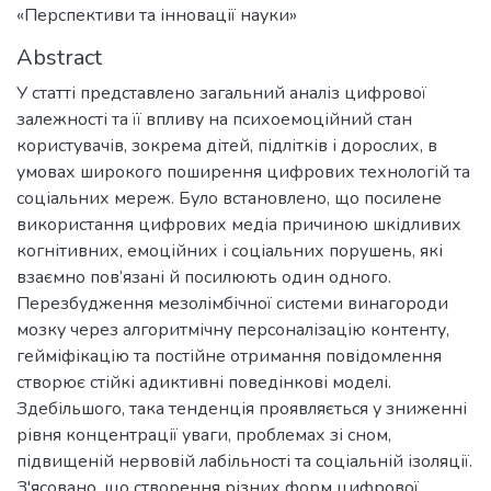
«Перспективи та інновації науки»
Abstract
У статті представлено загальний аналіз цифрової
залежності та її впливу на психоемоційний стан
користувачів, зокрема дітей, підлітків і дорослих, в
умовах широкого поширення цифрових технологій та
соціальних мереж. Було встановлено, що посилене
використання цифрових медіа причиною шкідливих
когнітивних, емоційних і соціальних порушень, які
взаємно пов’язані й посилюють один одного.
Перезбудження мезолімбічної системи винагороди
мозку через алгоритмічну персоналізацію контенту,
гейміфікацію та постійне отримання повідомлення
створює стійкі адиктивні поведінкові моделі.
Здебільшого, така тенденція проявляється у зниженні
рівня концентрації уваги, проблемах зі сном,
підвищеній нервовій лабільності та соціальній ізоляції.
З'ясовано, що створення різних форм цифрової