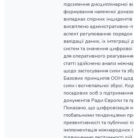
підсилення дисциплінарної відп
формування належної доказово
випадках спірних інцидентів [2
висвітлено адміністративно-п
аспект регулювання: порядок д
валідації даних, їх інтеграції 
систем та значення цифрової і
для оперативного реагування н
статті здійснено аналіз міжнар
щодо застосування сили та збро
Базових принципів ООН щодо 
сили і вогнепальної зброї, Код
посадових осіб з підтримання 
документів Ради Європи та пра
Показано, що цифровізація ко
глобальними тенденціями прозо
превентивності та публічної підз
імплементація міжнародних під
підвищенню легітимності дій п