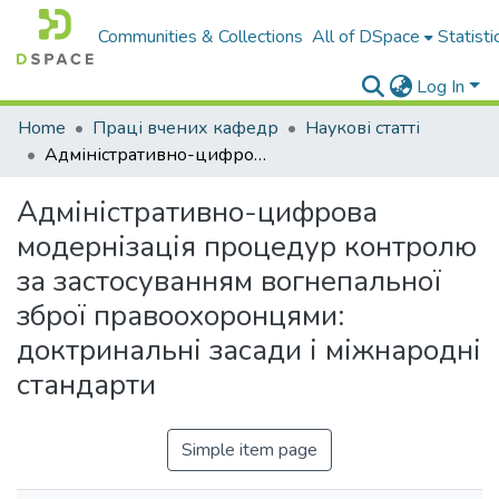
Communities & Collections
All of DSpace
Statisti
Log In
Home
Праці вчених кафедр
Наукові статті
Адміністративно-цифрова модернізація процедур контролю за застосуванням вогнепальної зброї правоохоронцями: доктринальні засади і міжнародні стандарти
Адміністративно-цифрова
модернізація процедур контролю
за застосуванням вогнепальної
зброї правоохоронцями:
доктринальні засади і міжнародні
стандарти
Simple item page