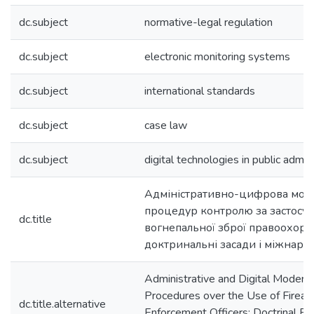
dc.subject
normative-legal regulation
dc.subject
electronic monitoring systems
dc.subject
international standards
dc.subject
case law
dc.subject
digital technologies in public admini
Адміністративно-цифрова моде
процедур контролю за застосу
dc.title
вогнепальної зброї правоохор
доктринальні засади і міжнаро
Administrative and Digital Moderni
Procedures over the Use of Firea
dc.title.alternative
Enforcement Officers: Doctrinal F