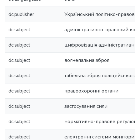
dc.publisher
Український політико-правови
dc.subject
адміністративно-правовий кон
dc.subject
цифровізація адміністративни
dc.subject
вогнепальна зброя
dc.subject
табельна зброя поліцейського
dc.subject
правоохоронні органи
dc.subject
застосування сили
dc.subject
нормативно-правове регулюва
dc.subject
електронні системи моніторинг