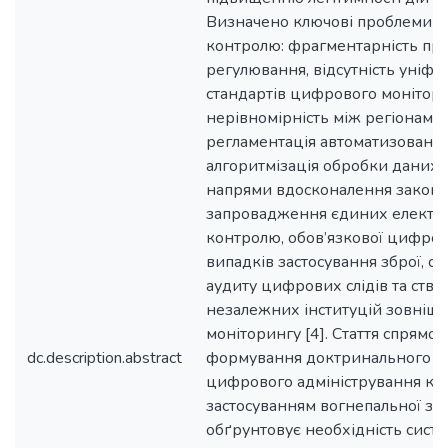
Визначено ключові проблеми су
контролю: фрагментарність пр
регулювання, відсутність уніфі
стандартів цифрового монітори
нерівномірність між регіонами
регламентація автоматизованої 
алгоритмізація обробки даних
напрями вдосконалення законо
запровадження єдиних електр
контролю, обов’язкової цифрово
випадків застосування зброї, ст
аудиту цифрових слідів та ств
незалежних інституцій зовніш
моніторингу [4]. Стаття спрямов
dc.description.abstract
формування доктринального пі
цифрового адміністрування ко
застосуванням вогнепальної збр
обґрунтовує необхідність систе