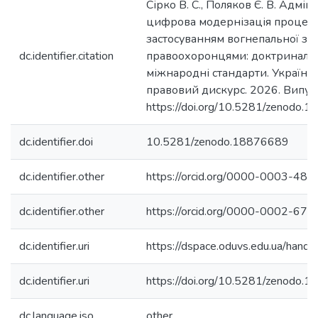
Сірко В. С., Поляков Є. В. Адмін
цифрова модернізація процед
застосуванням вогнепальної зб
dc.identifier.citation
правоохоронцями: доктринальні
міжнародні стандарти. Українс
правовий дискурс. 2026. Випуск
https://doi.org/10.5281/zenodo.
dc.identifier.doi
10.5281/zenodo.18876689
dc.identifier.other
https://orcid.org/0000-0003-48
dc.identifier.other
https://orcid.org/0000-0002-67
dc.identifier.uri
https://dspace.oduvs.edu.ua/han
dc.identifier.uri
https://doi.org/10.5281/zenodo.
dc.language.iso
other