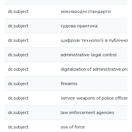
dc.subject
міжнародні стандарти
dc.subject
судова практика
dc.subject
цифрові технології в публічному
dc.subject
administrative-legal control
dc.subject
digitalization of administrative pro
dc.subject
firearms
dc.subject
service weapons of police officers
dc.subject
law enforcement agencies
dc.subject
use of force