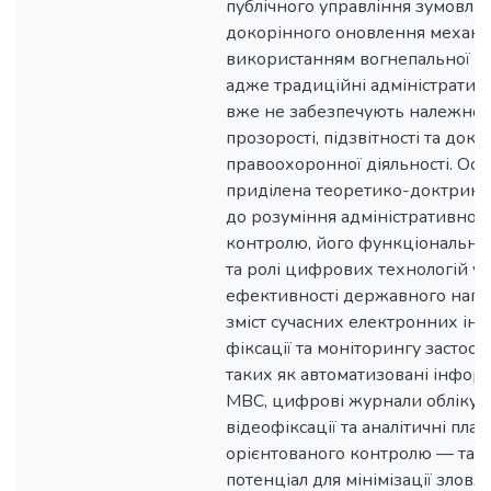
публічного управління зумовлю
докорінного оновлення механі
використанням вогнепальної й т
адже традиційні адміністратив
вже не забезпечують належног
прозорості, підзвітності та дока
правоохоронної діяльності. Осо
приділена теоретико-доктрина
до розуміння адміністративно-
контролю, його функціонально
та ролі цифрових технологій у
ефективності державного нагля
зміст сучасних електронних інс
фіксації та моніторингу застос
таких як автоматизовані інфор
МВС, цифрові журнали обліку, 
відеофіксації та аналітичні пл
орієнтованого контролю — та в
потенціал для мінімізації зловж