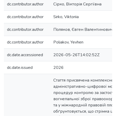
dc.contributor.author
Сірко, Вікторія Сергіївна
dc.contributor.author
Sirko, Viktoriia
dc.contributor.author
Поляков, Євген Валентинович
dc.contributor.author
Poliakov, Yevhen
dc.date.accessioned
2026-05-26T14:02:52Z
dc.date.issued
2026
Стаття присвячена комплексно
адміністративно-цифрової моде
процедур контролю за застосу
вогнепальної зброї правоохоро
та у міжнародній правовій площ
обґрунтовується, що стрімка ц