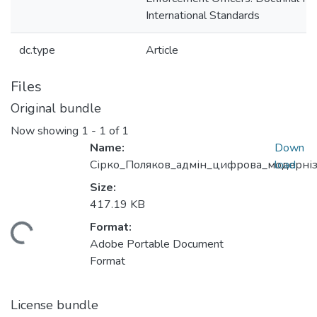
International Standards
dc.type
Article
Files
Original bundle
Now showing
1 - 1 of 1
Name:
Down
Сірко_Поляков_адмін_цифрова_модерніз
load
Size:
417.19 KB
Loading...
Format:
Adobe Portable Document
Format
License bundle