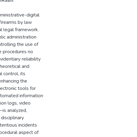
ржави.
inistrative-digital
firearms by law
al legal framework.
lic administration
rolling the use of
ve procedures no
identiary reliability
theoretical and
 control, its
 enhancing the
ectronic tools for
utomated information
tion logs, video
—is analyzed,
disciplinary
tentious incidents
rocedural aspect of