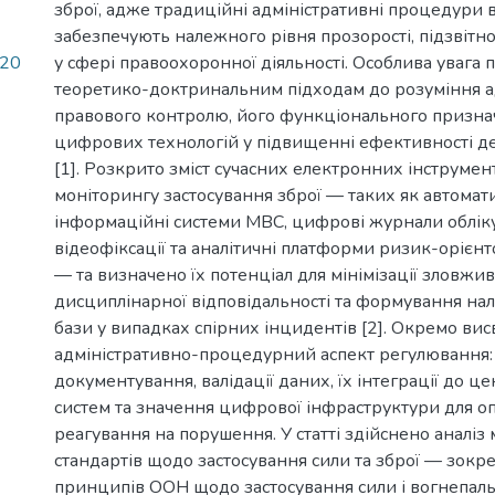
зброї, адже традиційні адміністративні процедури 
забезпечують належного рівня прозорості, підзвітнос
_20
у сфері правоохоронної діяльності. Особлива увага 
теоретико-доктринальним підходам до розуміння а
правового контролю, його функціонального признач
цифрових технологій у підвищенні ефективності д
[1]. Розкрито зміст сучасних електронних інструмент
моніторингу застосування зброї — таких як автомат
інформаційні системи МВС, цифрові журнали обліку
відеофіксації та аналітичні платформи ризик-орієн
— та визначено їх потенціал для мінімізації зловжи
дисциплінарної відповідальності та формування на
бази у випадках спірних інцидентів [2]. Окремо вис
адміністративно-процедурний аспект регулювання:
документування, валідації даних, їх інтеграції до ц
систем та значення цифрової інфраструктури для о
реагування на порушення. У статті здійснено аналі
стандартів щодо застосування сили та зброї — зокр
принципів ООН щодо застосування сили і вогнепальн