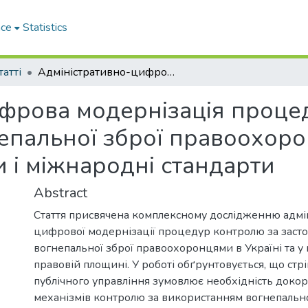
ace
Statistics
татті
Адміністративно-цифрова модернізація процедур контролю за застосуванням вогнепальної зброї правоохоронцями: доктринальні засади і міжнародні стандарти
фрова модернізація проце
епальної зброї правоохор
 і міжнародні стандарти
Abstract
Стаття присвячена комплексному дослідженню адмі
цифрової модернізації процедур контролю за заст
вогнепальної зброї правоохоронцями в Україні та у
правовій площині. У роботі обґрунтовується, що стр
публічного управління зумовлює необхідність доко
механізмів контролю за використанням вогнепально