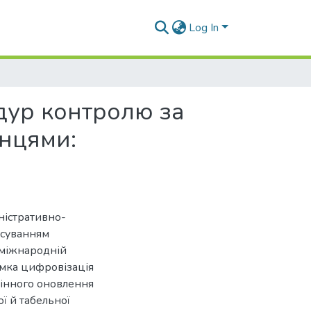
Log In
дур контролю за
онцями:
ністративно-
осуванням
 міжнародній
імка цифровізація
рінного оновлення
ї й табельної