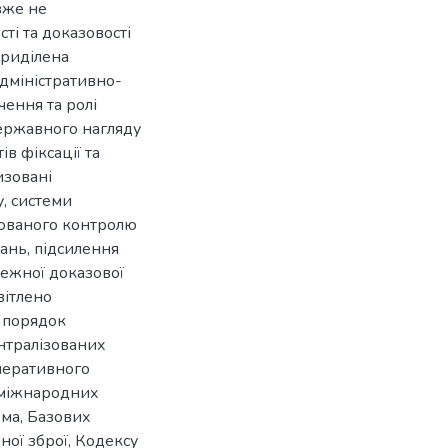
вже не
ті та доказовості
приділена
дміністративно-
ення та ролі
ержавного нагляду
ів фіксації та
изовані
, системи
тованого контролю
вань, підсилення
лежної доказової
вітлено
 порядок
ентралізованих
перативного
з міжнародних
ема, Базових
ої зброї, Кодексу