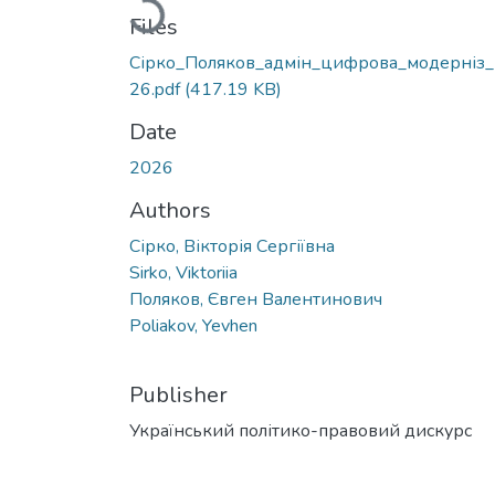
Loading...
Files
Сірко_Поляков_адмін_цифрова_модерніз
26.pdf
(417.19 KB)
Date
2026
Authors
Сірко, Вікторія Сергіївна
Sirko, Viktoriia
Поляков, Євген Валентинович
Poliakov, Yevhen
Publisher
Український політико-правовий дискурс