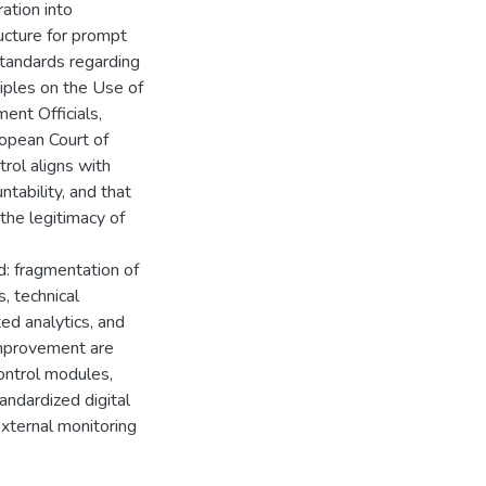
ation into
ructure for prompt
 standards regarding
ciples on the Use of
ent Officials,
ropean Court of
trol aligns with
ntability, and that
the legitimacy of
d: fragmentation of
s, technical
ed analytics, and
 improvement are
control modules,
andardized digital
xternal monitoring