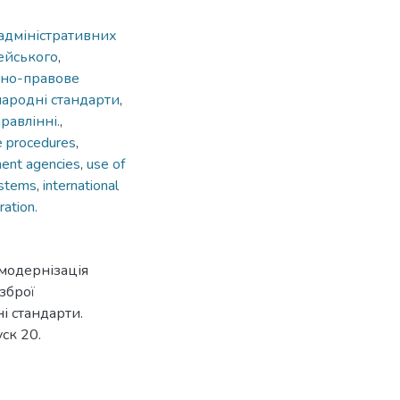
адміністративних
ейського
,
но-правове
ародні стандарти
,
равлінні.
,
ve procedures
,
ent agencies
,
use of
ystems
,
international
ration.
 модернізація
зброї
і стандарти.
ск 20.