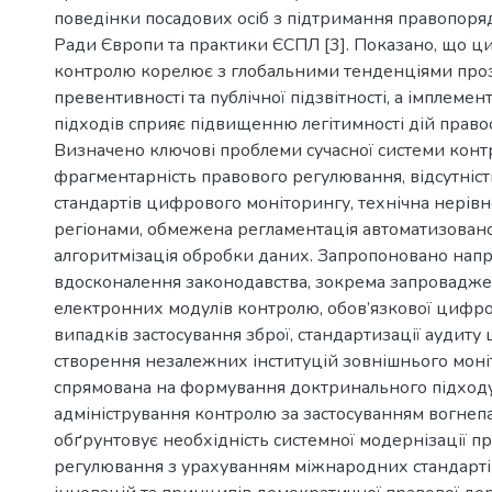
поведінки посадових осіб з підтримання правопоря
Ради Європи та практики ЄСПЛ [3]. Показано, що ц
контролю корелює з глобальними тенденціями проз
превентивності та публічної підзвітності, а імплеме
підходів сприяє підвищенню легітимності дій право
Визначено ключові проблеми сучасної системи конт
фрагментарність правового регулювання, відсутніст
стандартів цифрового моніторингу, технічна нерівн
регіонами, обмежена регламентація автоматизованої
алгоритмізація обробки даних. Запропоновано нап
вдосконалення законодавства, зокрема запровадж
електронних модулів контролю, обов’язкової цифров
випадків застосування зброї, стандартизації аудиту 
створення незалежних інституцій зовнішнього моніт
спрямована на формування доктринального підход
адміністрування контролю за застосуванням вогнепа
обґрунтовує необхідність системної модернізації п
регулювання з урахуванням міжнародних стандартів