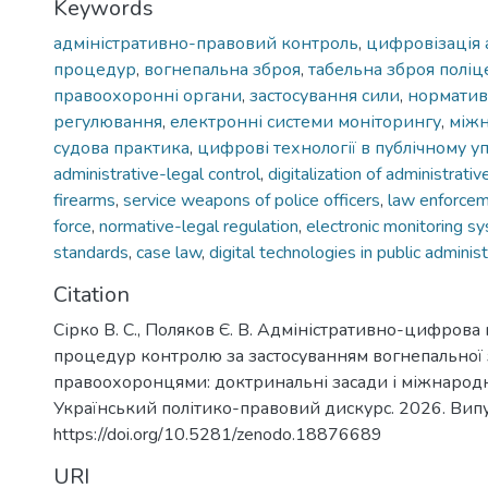
Keywords
адміністративно-правовий контроль
,
цифровізація 
процедур
,
вогнепальна зброя
,
табельна зброя поліц
правоохоронні органи
,
застосування сили
,
норматив
регулювання
,
електронні системи моніторингу
,
міжн
судова практика
,
цифрові технології в публічному уп
administrative-legal control
,
digitalization of administrati
firearms
,
service weapons of police officers
,
law enforcem
force
,
normative-legal regulation
,
electronic monitoring s
standards
,
case law
,
digital technologies in public administ
Citation
Сірко В. С., Поляков Є. В. Адміністративно-цифрова
процедур контролю за застосуванням вогнепальної 
правоохоронцями: доктринальні засади і міжнародн
Український політико-правовий дискурс. 2026. Випу
https://doi.org/10.5281/zenodo.18876689
URI