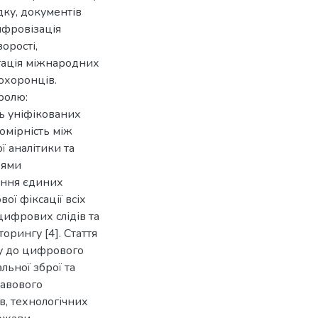
дку, документів
ифровізація
орості,
нтація міжнародних
охоронців.
ролю:
ь уніфікованих
омірність між
 аналітики та
рями
ення єдиних
ої фіксації всіх
цифрових слідів та
орингу [4]. Стаття
у до цифрового
льної зброї та
равового
, технологічних