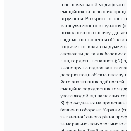
цілеспрямованій модифікації к
емоційних та вольових процесі
втручання. Розкрито основні м
маніпулятивного втручання (і
психологічного впливу), до яких
свідоме спотворення об'єктивн
(спричинює вплив на думки та 
апелюючи до таких базових емо
гнів, гордість, ненависть); 2) з
«маневру на відволікання уваги
дезорієнтації об'єкта впливу т
його аналітичних здібностей –
емоційно заряджених тем для 
уваги людей від важливих соці
3) фокусування на представник
безпеки і оборони України (сп
зниження їхнього рівня профес
та морально-психологічного ста