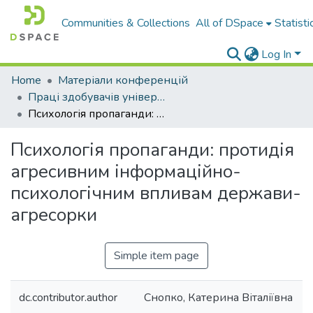
Communities & Collections
All of DSpace
Statisti
Log In
Home
Матеріали конференцій
Праці здобувачів університету
Психологія пропаганди: протидія агресивним інформаційно-психологічним впливам держави-агресорки
Психологія пропаганди: протидія
агресивним інформаційно-
психологічним впливам держави-
агресорки
Simple item page
dc.contributor.author
Снопко, Катерина Віталіївна