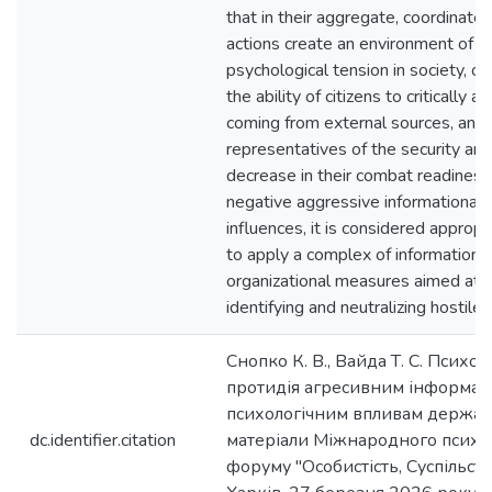
that in their aggregate, coordinate
actions create an environment of i
psychological tension in society, o
the ability of citizens to critically 
coming from external sources, an
representatives of the security and
decrease in their combat readiness
negative aggressive informational 
influences, it is considered appropr
to apply a complex of informational
organizational measures aimed at p
identifying and neutralizing hostile 
Снопко К. В., Вайда Т. С. Психол
протидія агресивним інформац
психологічним впливам держав
dc.identifier.citation
матеріали Міжнародного психо
форуму "Особистість, Суспільств