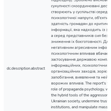
підрозділу). Зроблено висновок,
сукупності скоординовані дестр
створюють у суспільстві серед
психологічної напруги, об'єкт
здатність громадян до критично
інформації, яка надходить із з
а серед представників сил безп
зниження їх боєготовності. Для
негативним агресивним інфор
психологічним впливав вбачаєт
застосування державою компле
інформаційних, психологічних 
dc.description.abstract
організаційних заходів, зорієн
запобігання, виявлення та нейт
ворожих впливів. The report's th
role of propaganda psychology, whi
the hybrid tools of the aggressor s
Ukrainian society, undermine trust i
institutions, and manipulate mass 