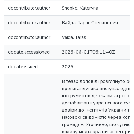
dc.contributor.author
Snopko, Kateryna
dc.contributor.author
Вайда, Тарас Степанович
dc.contributor.author
Vaida, Taras
dc.date.accessioned
2026-06-01T06:11:40Z
dc.date.issued
2026
В тезах доповіді розглянуто рол
пропаганди, яка виступає одним
інструментів держави-агресора
дестабілізації українського сусп
довіри до інститутів України т
масовою свідомістю через когн
громадян. Уточнено, що сутніст
впливу медіа країни-агресорки 