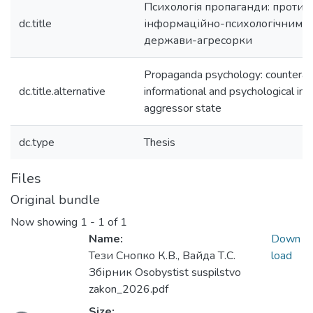
Психологія пропаганди: протид
dc.title
інформаційно-психологічним 
держави-агресорки
Propaganda psychology: counterac
dc.title.alternative
informational and psychological inf
aggressor state
dc.type
Thesis
Files
Original bundle
Now showing
1 - 1 of 1
Name:
Down
Тези Снопко К.В., Вайда Т.С.
load
Збірник Osobystist suspilstvo
zakon_2026.pdf
Size: