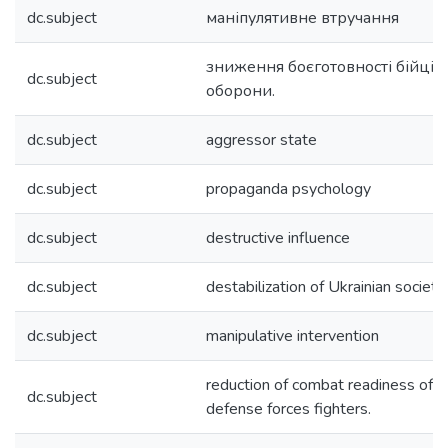
dc.subject
маніпулятивне втручання
зниження боєготовності бійців 
dc.subject
оборони.
dc.subject
aggressor state
dc.subject
propaganda psychology
dc.subject
destructive influence
dc.subject
destabilization of Ukrainian society
dc.subject
manipulative intervention
reduction of combat readiness of s
dc.subject
defense forces fighters.