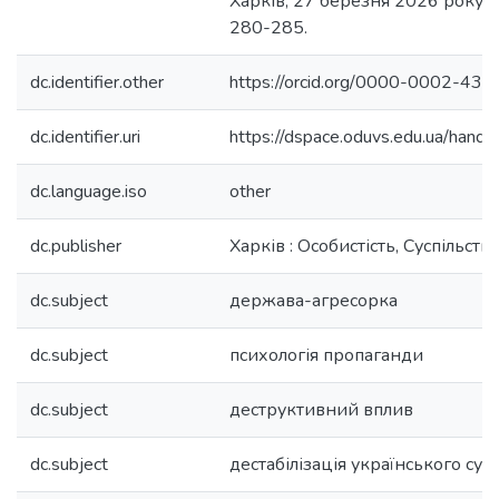
Харків, 27 березня 2026 року). 
280-285.
dc.identifier.other
https://orcid.org/0000-0002-43
dc.identifier.uri
https://dspace.oduvs.edu.ua/han
dc.language.iso
other
dc.publisher
Харків : Особистість, Суспільств
dc.subject
держава-агресорка
dc.subject
психологія пропаганди
dc.subject
деструктивний вплив
dc.subject
дестабілізація українського сус