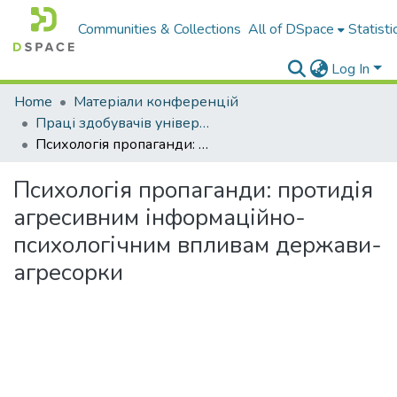
Communities & Collections
All of DSpace
Statisti
Log In
Home
Матеріали конференцій
Праці здобувачів університету
Психологія пропаганди: протидія агресивним інформаційно-психологічним впливам держави-агресорки
Психологія пропаганди: протидія
агресивним інформаційно-
психологічним впливам держави-
агресорки