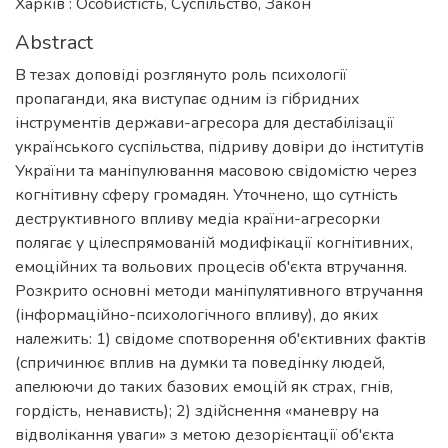
Харків : Особистість, Суспільство, Закон
Abstract
В тезах доповіді розглянуто роль психології
пропаганди, яка виступає одним із гібридних
інструментів держави-агресора для дестабілізації
українського суспільства, підриву довіри до інститутів
України та маніпулювання масовою свідомістю через
когнітивну сферу громадян. Уточнено, що сутність
деструктивного впливу медіа країни-агресорки
полягає у цілеспрямованій модифікації когнітивних,
емоційних та вольових процесів об'єкта втручання.
Розкрито основні методи маніпулятивного втручання
(інформаційно-психологічного впливу), до яких
належить: 1) свідоме спотворення об'єктивних фактів
(спричинює вплив на думки та поведінку людей,
апелюючи до таких базових емоцій як страх, гнів,
гордість, ненависть); 2) здійснення «маневру на
відволікання уваги» з метою дезорієнтації об'єкта