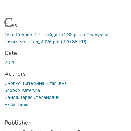
Loading...
Files
Тези Снопко К.В., Вайда Т.С. Збірник Osobystist
suspilstvo zakon_2026.pdf
(270.88 KB)
Date
2026
Authors
Снопко, Катерина Віталіївна
Snopko, Kateryna
Вайда, Тарас Степанович
Vaida, Taras
Publisher