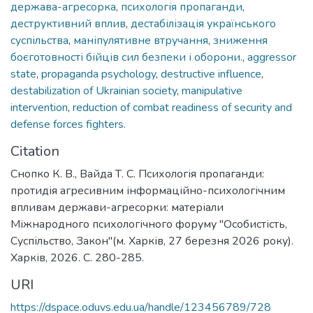
держава-агресорка
,
психологія пропаганди
,
деструктивний вплив
,
дестабілізація українського
суспільства
,
маніпулятивне втручання
,
зниження
боєготовності бійців сил безпеки і оборони.
,
aggressor
state
,
propaganda psychology
,
destructive influence
,
destabilization of Ukrainian society
,
manipulative
intervention
,
reduction of combat readiness of security and
defense forces fighters.
Citation
Снопко К. В., Вайда Т. С. Психологія пропаганди:
протидія агресивним інформаційно-психологічним
впливам держави-агресорки: матеріали
Міжнародного психологічного форуму "Особистість,
Суспільство, Закон"(м. Харків, 27 березня 2026 року).
Харків, 2026. С. 280-285.
URI
https://dspace.oduvs.edu.ua/handle/123456789/728