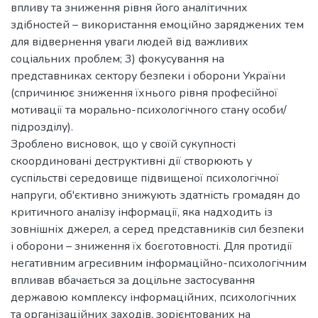
впливу та зниження рівня його аналітичних
здібностей – використання емоційно заряджених тем
для відвернення уваги людей від важливих
соціальних проблем; 3) фокусування на
представниках сектору безпеки і оборони України
(спричинює зниження їхнього рівня професійної
мотивації та морально-психологічного стану особи/
підрозділу).
Зроблено висновок, що у своїй сукупності
скоординовані деструктивні дії створюють у
суспільстві середовище підвищеної психологічної
напруги, об'єктивно знижують здатність громадян до
критичного аналізу інформації, яка надходить із
зовнішніх джерел, а серед представників сил безпеки
і оборони – зниження їх боєготовності. Для протидії
негативним агресивним інформаційно-психологічним
впливав вбачається за доцільне застосування
державою комплексу інформаційних, психологічних
та організаційних заходів, зорієнтованих на