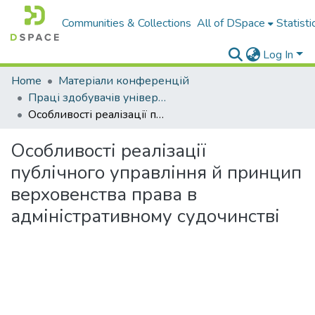
Communities & Collections
All of DSpace
Statisti
Log In
Home
Матеріали конференцій
Праці здобувачів університету
Особливості реалізації публічного управління й принцип верховенства права в адміністративному судочинстві
Особливості реалізації
публічного управління й принцип
верховенства права в
адміністративному судочинстві