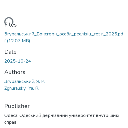
ading...
Files
Згуральський_Боксгорн_особл_реалізіц_тези_2025.pd
f
(12.07 MB)
Date
2025-10-24
Authors
Згуральський, Я. Р.
Zghuralskyi, Ya. R.
Publisher
Одеса: Одеський державний університет внутрішніх
справ