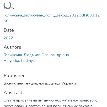
Loading...
Files
Голинська_застосуван_поліц_заход_2022.pdf
(693.12
KB)
Date
2022
Authors
Голинська, Людмила Олександрівна
Holynska, Liudmyla
Publisher
Вісник пенітенціарної асоціації України
Abstract
Стаття присвячена питанню нормативно-правового
регулювання застосування поліцейських заходів