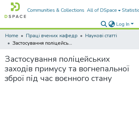
Communities & Collections
All of DSpace
Statisti
Log In
Home
Праці вчених кафедр
Наукові статті
Застосування поліцейських заходів примусу та вогнепальної зброї під час воєнного стану
Застосування поліцейських
заходів примусу та вогнепальної
зброї під час воєнного стану