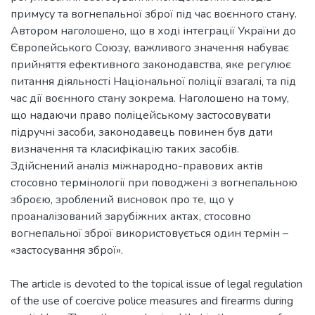
примусу та вогнепальної зброї під час воєнного стану.
Автором наголошено, що в ході інтеграції України до
Європейського Союзу, важливого значення набуває
прийняття ефективного законодавства, яке регулює
питання діяльності Національної поліції взагалі, та під
час дії воєнного стану зокрема. Наголошено на тому,
що надаючи право поліцейському застосовувати
підручні засоби, законодавець повинен був дати
визначення та класифікацію таких засобів.
Здійснений аналіз міжнародно-правових актів
стосовно термінології при поводжені з вогнепальною
зброєю, зроблений висновок про те, що у
проаналізований зарубіжних актах, стосовно
вогнепальної зброї використовується один термін –
«застосування зброї».
The article is devoted to the topical issue of legal regulation
of the use of coercive police measures and firearms during