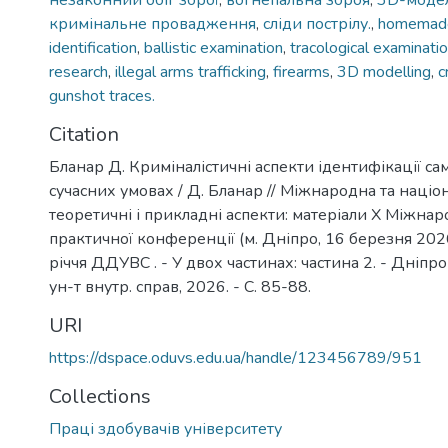
незаконний обіг зброї
,
вогнепальна зброя
,
3D-моде
кримінальне провадження
,
сліди пострілу.
,
homemad
identification
,
ballistic examination
,
tracological examinati
research
,
illegal arms trafficking
,
firearms
,
3D modelling
,
c
gunshot traces.
Citation
Бланар Д. Криміналістичні аспекти ідентифікації са
сучасних умовах / Д. Бланар // Міжнародна та націо
теоретичні і прикладні аспекти: матеріали Х Міжнар
практичної конференції (м. Дніпро, 16 березня 2026
річчя ДДУВС . - У двох частинах: частина 2. - Дніпро
ун-т внутр. справ, 2026. - С. 85-88.
URI
https://dspace.oduvs.edu.ua/handle/123456789/951
Collections
Праці здобувачів університету