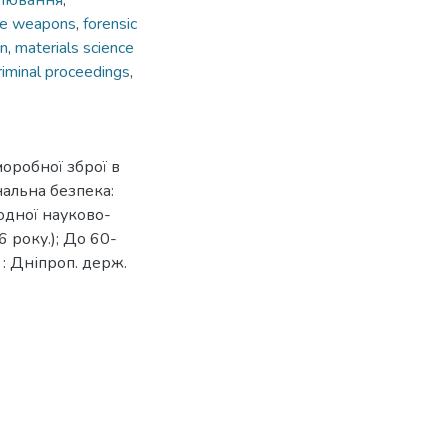
лювання
,
e weapons
,
forensic
on
,
materials science
riminal proceedings
,
моробної зброї в
нальна безпека:
одної науково-
 року.); До 60-
 : Дніпроп. держ.