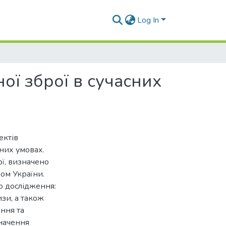
Log In
ої зброї в сучасних
ектів
сних умовах.
ої, визначено
вом України.
о дослідження:
изи, а також
ння та
значення