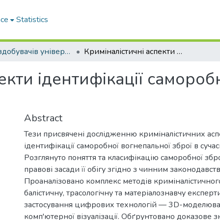
ace
Statistics
Праці здобувачів університету
Криміналістичні аспекти ідентифікації саморобної зброї в сучасних умовах
екти ідентифікації саморобн
Abstract
Тези присвячені дослідженню криміналістичних асп
ідентифікації саморобної вогнепальної зброї в суча
Розглянуто поняття та класифікацію саморобної збр
правові засади її обігу згідно з чинним законодавст
Проаналізовано комплекс методів криміналістичног
балістичну, трасологічну та матеріалознавчу експерт
застосування цифрових технологій — 3D-моделюва
комп'ютерної візуалізації. Обґрунтовано доказове 