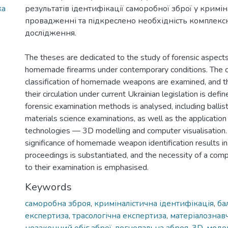
ка
результатів ідентифікації саморобної зброї у кримі
провадженні та підкреслено необхідність комплексн
дослідження.
The theses are dedicated to the study of forensic aspects 
homemade firearms under contemporary conditions. The 
classification of homemade weapons are examined, and the
their circulation under current Ukrainian legislation is defi
forensic examination methods is analysed, including ballisti
materials science examinations, as well as the application 
technologies — 3D modelling and computer visualisation.
significance of homemade weapon identification results in 
proceedings is substantiated, and the necessity of a co
to their examination is emphasised.
Keywords
саморобна зброя
,
криміналістична ідентифікація
,
ба
експертиза
,
трасологічна експертиза
,
матеріалознав