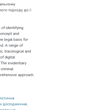
нальному
ого підходу до її
of identifying
concept and
 legal basis for
ned. A range of
c, tracological and
of digital
 The evidentiary
criminal
mprehensive approach
лістична
чі дослідження
,