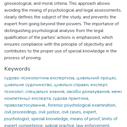
gnoseological, and moral criteria. This approach allows
avoiding the mixing of psychological and legal assessments,
clearly defines the subject of the study, and prevents the
expert from going beyond their powers. The importance of
distinguishing psychological analysis from the legal
qualification of the parties’ actions is emphasized, which
ensures compliance with the principle of objectivity and
contributes to the proper use of special knowledge in the
process of proving.
Keywords
судово-психологічна експертиза
,
цивільний процес
,
цивільне судочинство
,
цивільні справи
,
експерт
,
психолог
,
спеціальні знання
,
засоби доказування
,
межі
компетенції експерта
,
судова практика
,
правозастосування.
,
forensic psychological examination
,
civil proceedings
,
civil justice
,
civil cases
,
expert
,
psychologist
,
special knowledge
,
means of proof
,
limits of
expert competence
,
judicial practice
,
law enforcement.