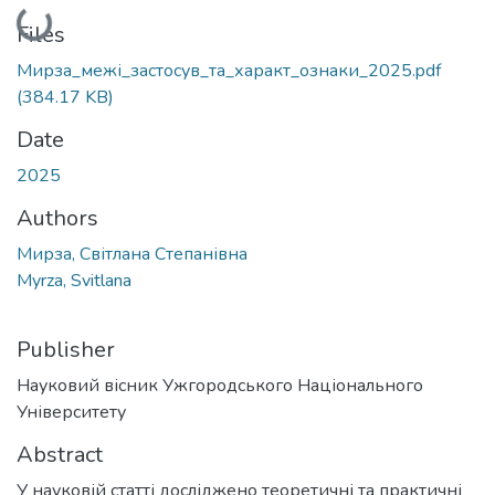
Loading...
Files
Мирза_межі_застосув_та_характ_ознаки_2025.pdf
(384.17 KB)
Date
2025
Authors
Мирза, Світлана Степанівна
Myrza, Svitlana
Publisher
Науковий вісник Ужгородського Національного
Університету
Abstract
У науковій статті досліджено теоретичні та практичні