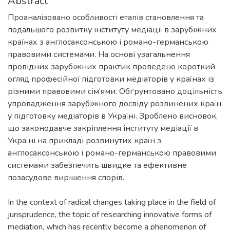
Abstract
Проаналізовано особливості етапів становлення та
подальшого розвитку інституту медіації в зарубіжних
країнах з англосаксонською і романо-германською
правовими системами. На основі узагальнення
провідних зарубіжних практик проведено короткий
огляд професійної підготовки медіаторів у країнах із
різними правовими сім’ями. Обґрунтовано доцільність
упровадження зарубіжного досвіду розвинених країн
у підготовку медіаторів в Україні. Зроблено висновок,
що законодавче закріплення інституту медіації в
Україні на прикладі розвинутих країн з
англосаксонською і романо-германською правовими
системами забезпечить швидке та ефективне
позасудове вирішення спорів.
In the context of radical changes taking place in the field of
jurisprudence, the topic of researching innovative forms of
mediation, which has recently become a phenomenon of