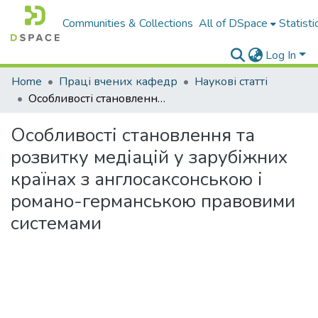
Communities & Collections
All of DSpace
Statisti
Log In
Home
Праці вчених кафедр
Наукові статті
Особливості становлення та розвитку медіацій у зарубіжних країнах з англосаксонською і романо-германською правовими системами
Особливості становлення та
розвитку медіацій у зарубіжних
країнах з англосаксонською і
романо-германською правовими
системами