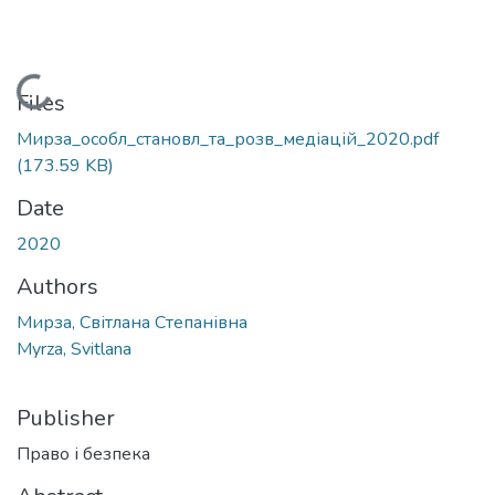
Loading...
Files
Мирза_особл_становл_та_розв_медіацій_2020.pdf
(173.59 KB)
Date
2020
Authors
Мирза, Світлана Степанівна
Myrza, Svitlana
Publisher
Право і безпека