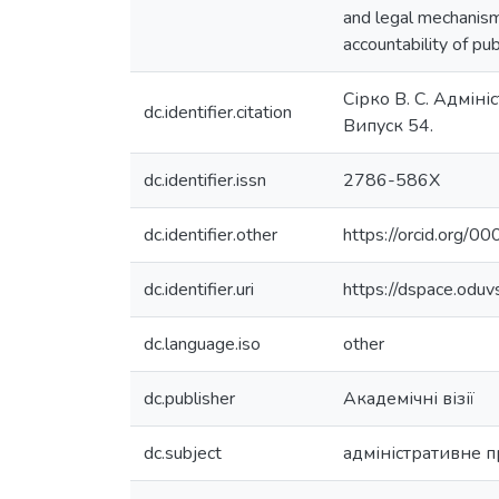
and legal mechanisms
accountability of pu
Сірко В. С. Адміні
dc.identifier.citation
Випуск 54.
dc.identifier.issn
2786-586X
dc.identifier.other
https://orcid.org
dc.identifier.uri
https://dspace.odu
dc.language.iso
other
dc.publisher
Академічні візії
dc.subject
адміністративне 