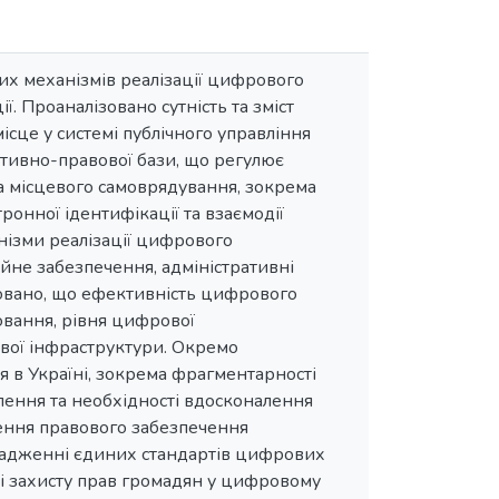
их механізмів реалізації цифрового
ї. Проаналізовано сутність та зміст
сце у системі публічного управління
ативно-правової бази, що регулює
а місцевого самоврядування, зокрема
ронної ідентифікації та взаємодії
нізми реалізації цифрового
йне забезпечення, адміністративні
товано, що ефективність цифрового
вання, рівня цифрової
ової інфраструктури. Окремо
 в Україні, зокрема фрагментарності
лення та необхідності вдосконалення
ення правового забезпечення
овадженні єдиних стандартів цифрових
ні захисту прав громадян у цифровому