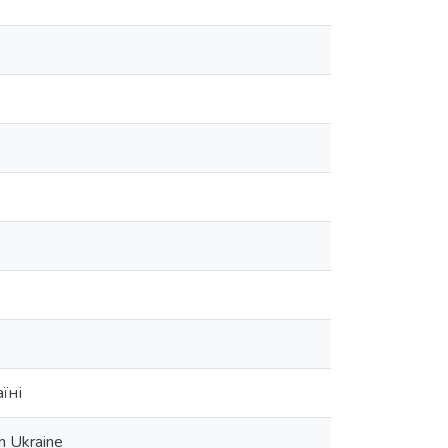
їні
n Ukraine