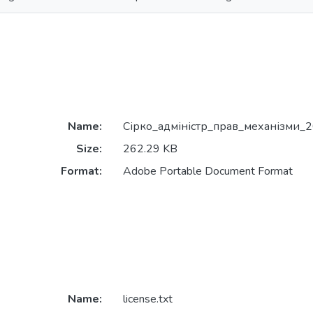
Name:
Сірко_адміністр_прав_механізми_2
Size:
262.29 KB
Format:
Adobe Portable Document Format
Name:
license.txt