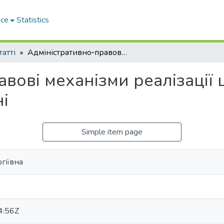
ace
Statistics
татті
Адміністративно‐правові механізми реалізації цифрового врядування в Україні
авові механізми реалізації
і
Simple item page
ргіївна
4:56Z