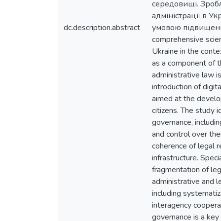
середовищі. Зроб
адміністрації в У
dc.description.abstract
умовою підвищення 
comprehensive scient
Ukraine in the conte
as a component of t
administrative law i
introduction of digit
aimed at the develop
citizens. The study 
governance, including
and control over the
coherence of legal re
infrastructure. Spec
fragmentation of legi
administrative and l
including systematiza
interagency cooperat
governance is a key 