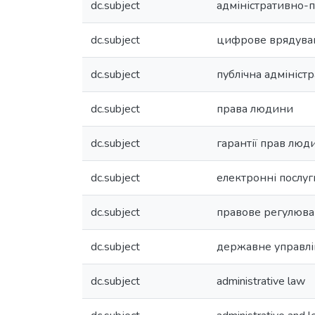
dc.subject
адміністративно-
dc.subject
цифрове врядува
dc.subject
публічна адміністр
dc.subject
права людини
dc.subject
гарантії прав люд
dc.subject
електронні послуг
dc.subject
правове регулюва
dc.subject
державне управлі
dc.subject
administrative law