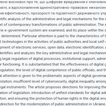
лено висновок про те, що цифрове врядування є ключовим
країні, а вдосконалення адміністративно-правових механізм
ефективності, прозорості та підзвітності державного управл
ific analysis of the administrative and legal mechanisms for the 
xt of contemporary transformations of public administration. The
he e-government system are examined, and its place within the s
s determined. Particular attention is paid to the characteristics o
al technologies in the activities of public authorities and local se
ment of electronic services, open data, electronic identification
identifies and analyzes the key administrative and legal mechanism
 legal regulation of digital processes, institutional support, admi
ir functioning. It is substantiated that the effectiveness of digit
gulation, the level of digital competence of public officials, and th
ial attention is given to the problematic aspects of digital gover
slation, insufficient level of cybersecurity, digital inequality am
egal instruments. The article proposes directions for improving th
tion of legislation, introduction of unified standards for digital 
ion, and ensuring the protection of human rights in the digital envi
direction for the modernization of public administration in Ukrain