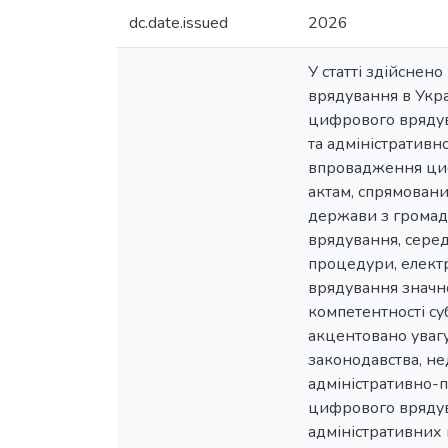
dc.date.issued
2026
У статті здійснен
врядування в Украї
цифрового врядува
та адміністративн
впровадження цифр
актам, спрямовани
держави з громад
врядування, серед
процедури, електр
врядування значн
компетентності су
акцентовано увагу
законодавства, не
адміністративно-
цифрового врядува
адміністративних 