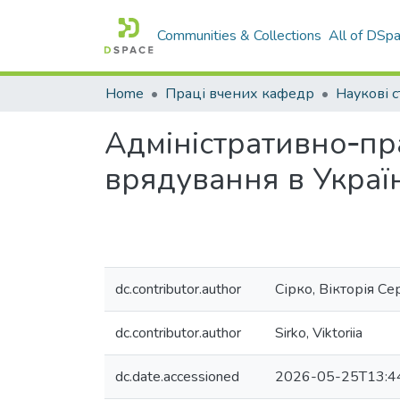
Communities & Collections
All of DSp
Home
Праці вчених кафедр
Наукові с
Адміністративно‐пр
врядування в Україн
dc.contributor.author
Сірко, Вікторія Се
dc.contributor.author
Sirko, Viktoriia
dc.date.accessioned
2026-05-25T13:4