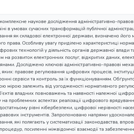
о комплексне наукове дослідження адміністративно-правов
ні в умовах сучасних трансформацій публічної адміністраці
ння як складової електронної держави, визначено його мі
ого права. Особливу увагу приділено характеристиці норм
ових технологій у діяльність органів державної влади т
м на розвиток електронних послуг, відкритих даних, елект
янами. Досліджено ключові адміністративно-правові меха
 яких: правове регулювання цифрових процесів, інституці
онні сервіси та контроль за їх функціонуванням. Обґрун
ою мірою залежить від узгодженості нормативного регулю
б’єктів владних повноважень та наявності належної цифр
 на проблемних аспектах реалізації цифрового врядування
достатньому рівні кібербезпеки, цифрової нерівності насе
правових інструментів. Запропоновано напрями удосконал
ння, які полягають у систематизації законодавства, впр
процедур, посиленні міжвідомчої взаємодії та забезпечен