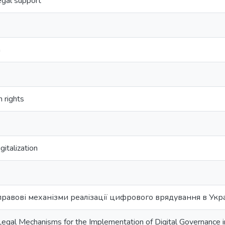
egal support
n
 rights
gitalization
равові механізми реалізації цифрового врядування в Укра
Legal Mechanisms for the Implementation of Digital Governance i