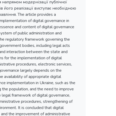
 напрямом модернізації публічної
ів його реалізації виступає необхідною
іння. The article provides a
implementation of digital governance in
 essence and content of digital governance
ystem of public administration and
f the regulatory framework governing the
lf-government bodies, including legal acts
, and interaction between the state and
s for the implementation of digital
nistrative procedures, electronic services,
al governance largely depends on the
e availability of appropriate digital
nance implementation in Ukraine, such as the
ong the population, and the need to improve
e legal framework of digital governance,
administrative procedures, strengthening of
ronment. It is concluded that digital
e, and the improvement of administrative