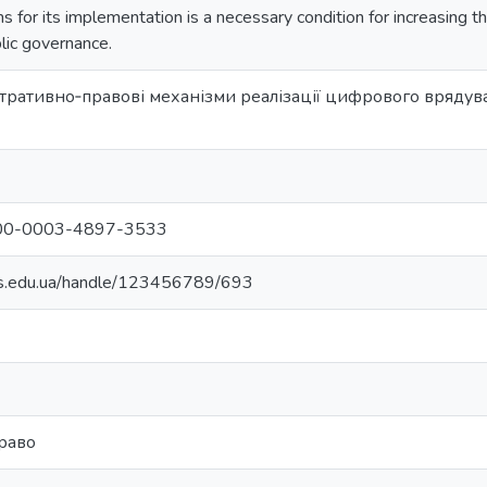
 for its implementation is a necessary condition for increasing th
blic governance.
стративно‐правові механізми реалізації цифрового врядуванн
/0000-0003-4897-3533
vs.edu.ua/handle/123456789/693
право