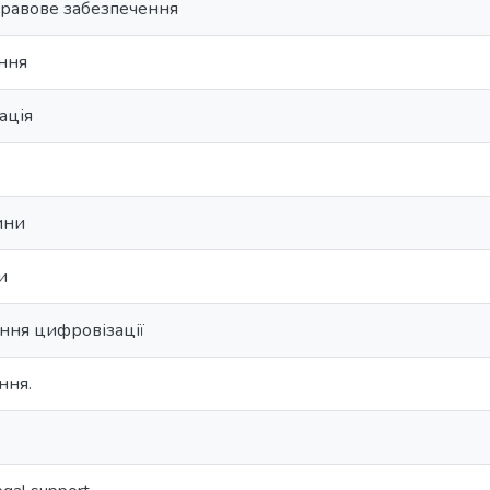
правове забезпечення
ння
ація
ини
и
ння цифровізації
ння.