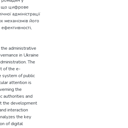
 громадян у
, що цифрове
чної адміністрації
их механізмів його
 ефективності,
 the administrative
overnance in Ukraine
dministration. The
t of the e-
e system of public
ular attention is
overning the
ic authorities and
 at the development
 and interaction
analyzes the key
n of digital