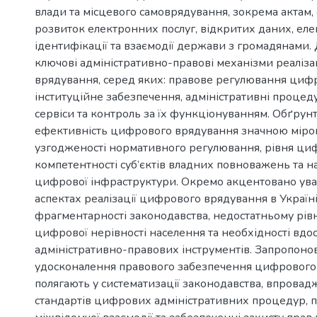
влади та місцевого самоврядування, зокрема актам
розвиток електронних послуг, відкритих даних, еле
ідентифікації та взаємодії держави з громадянами.
ключові адміністративно-правові механізми реаліз
врядування, серед яких: правове регулювання циф
інституційне забезпечення, адміністративні процед
сервіси та контроль за їх функціонуванням. Обґрун
ефективність цифрового врядування значною міро
узгодженості нормативного регулювання, рівня ци
компетентності суб’єктів владних повноважень та н
цифрової інфраструктури. Окремо акцентовано ува
аспектах реалізації цифрового врядування в Україн
фрагментарності законодавства, недостатньому рівн
цифрової нерівності населення та необхідності вд
адміністративно-правових інструментів. Запропон
удосконалення правового забезпечення цифрового 
полягають у систематизації законодавства, впрова
стандартів цифрових адміністративних процедур, 