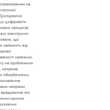
, спрямованим на
ктронної
 Досліджено
ації цифрового
рових процесів,
ури, електронні
товано, що
ю залежить від
фрової
аявності належної
гу на проблемних
і, зокрема
і кібербезпеки,
осконалення
овано напрями
врядування, які
дженні єдиних
посиленні