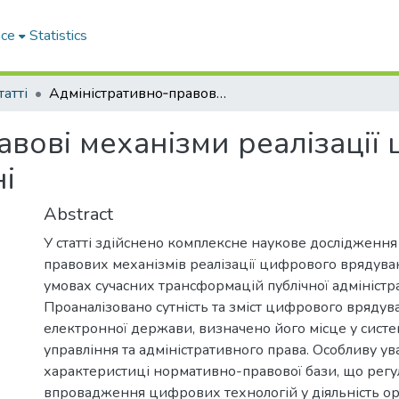
ace
Statistics
татті
Адміністративно‐правові механізми реалізації цифрового врядування в Україні
авові механізми реалізації
і
Abstract
У статті здійснено комплексне наукове дослідження
правових механізмів реалізації цифрового врядуван
умовах сучасних трансформацій публічної адміністра
Проаналізовано сутність та зміст цифрового врядув
електронної держави, визначено його місце у систе
управління та адміністративного права. Особливу ув
характеристиці нормативно-правової бази, що рег
впровадження цифрових технологій у діяльність о