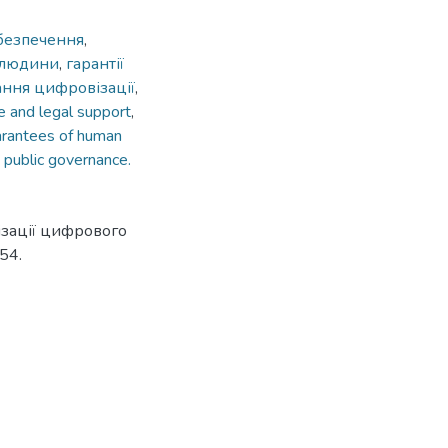
безпечення
,
 людини
,
гарантії
ння цифровізації
,
e and legal support
,
rantees of human
,
public governance.
ізації цифрового
54.