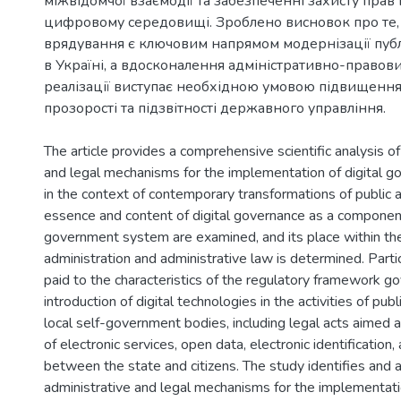
міжвідомчої взаємодії та забезпеченні захисту прав
цифровому середовищі. Зроблено висновок про те
врядування є ключовим напрямом модернізації публі
в Україні, а вдосконалення адміністративно-правов
реалізації виступає необхідною умовою підвищення
прозорості та підзвітності державного управління.
The article provides a comprehensive scientific analysis of
and legal mechanisms for the implementation of digital g
in the context of contemporary transformations of public a
essence and content of digital governance as a componen
government system are examined, and its place within th
administration and administrative law is determined. Partic
paid to the characteristics of the regulatory framework g
introduction of digital technologies in the activities of publ
local self-government bodies, including legal acts aimed
of electronic services, open data, electronic identification,
between the state and citizens. The study identifies and 
administrative and legal mechanisms for the implementatio