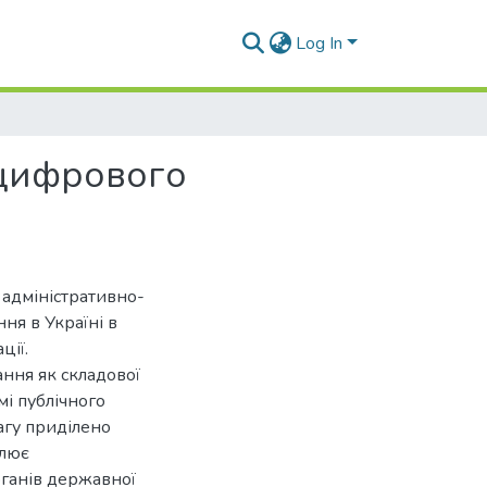
Log In
 цифрового
 адміністративно-
ня в Україні в
ції.
ання як складової
мі публічного
агу приділено
улює
рганів державної