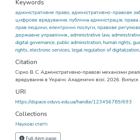
Keywords
адміністративне право
,
адміністративно-правове за
цифрове врядування
,
публічна адміністрація
,
права
прав людини
,
електронні послуги
,
правове регулюва
державне управління.
,
administrative law
,
administrativ
digital governance
,
public administration
,
human rights
,
gua
rights
,
electronic services
,
legal regulation of digitalization
Citation
Сірко В. С. Адміністративно‐правові механізми реал
врядування в Україні. Академічні візії. 2026. Випуск 
URI
https://dspace.oduvs.edu.ua/handle/123456789/693
Collections
Наукові статті
Full item page