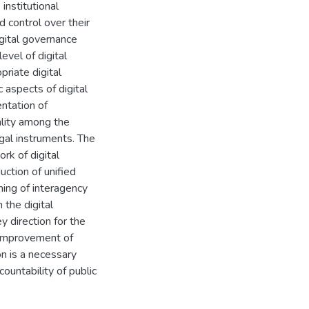
institutional
d control over their
igital governance
evel of digital
priate digital
c aspects of digital
ntation of
uality among the
gal instruments. The
rk of digital
uction of unified
ning of interagency
 the digital
y direction for the
e improvement of
n is a necessary
countability of public