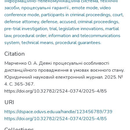
інформаційно-телекомунікаційна система
,
технічні
засоби
,
процесуальні гарантії.
,
emote mode
,
video
conference mode
,
participants in criminal proceedings
,
court
,
defense attorney
,
defense
,
accused
,
criminal proceedings
,
pre-trial investigation
,
trial
,
legislative innovations
,
martial
law
,
procedural order
,
information and telecommunications
system
,
technical means
,
procedural guarantees.
Citation
Марченко О. А. Деякі процесуальні особливості
дистанційного провадження в умовах воєнного стану.
Юридичний науковий електронний журнал. 2025. №
4. С. 365-367.
https://doi.org/10.32782/2524-0374/2025-4/85
URI
https://dspace.oduvs.edu.ua/handle/123456789/739
https://doi.org/10.32782/2524-0374/2025-4/85
Collections