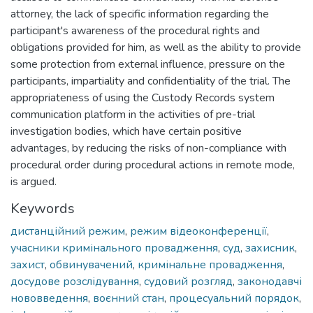
attorney, the lack of specific information regarding the
participant's awareness of the procedural rights and
obligations provided for him, as well as the ability to provide
some protection from external influence, pressure on the
participants, impartiality and confidentiality of the trial. The
appropriateness of using the Custody Records system
communication platform in the activities of pre-trial
investigation bodies, which have certain positive
advantages, by reducing the risks of non-compliance with
procedural order during procedural actions in remote mode,
is argued.
Keywords
дистанційний режим
,
режим відеоконференції
,
учасники кримінального провадження
,
суд
,
захисник
,
захист
,
обвинувачений
,
кримінальне провадження
,
досудове розслідування
,
судовий розгляд
,
законодавчі
нововведення
,
воєнний стан
,
процесуальний порядок
,