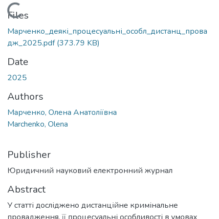
Loading...
Files
Марченко_деякі_процесуальні_особл_дистанц_прова
дж_2025.pdf
(373.79 KB)
Date
2025
Authors
Марченко, Олена Анатоліївна
Marchenko, Olena
Publisher
Юридичний науковий електронний журнал
Abstract
У статті досліджено дистанційне кримінальне
провадження, її процесуальні особливості в умовах