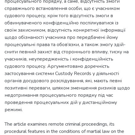
процесуального порядку, а саме, відсутність змоги
справжнього встановлення особи, що є учасником
судового процесу, крім того відсутність змоги в
обвинуваченого конфіденційно поспілкуватися із
своїм захисником, відсутність конкретної інформації
щодо обізнаності учасника про передбачені йому
процесуальні права та обов’язки, а також змогу здій-
снити певний захист від стороннього впливу, тиску на
учасників, неупередженість і конфіденційність
судового процесу. Аргументовано доречність
застосування системи Custody Records у діяльності
органів досудового розслідування, які, мають певні
позитивні переваги, шляхом зменшення ризиків щодо
недотримання процесуального порядку під час
проведення процесуальних дій у дистанційному
режимі.
The article examines remote criminal proceedings, its
procedural features in the conditions of martial law on the