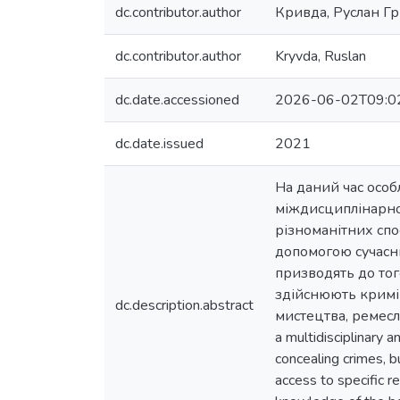
dc.contributor.author
Кривда, Руслан Г
dc.contributor.author
Kryvda, Ruslan
dc.date.accessioned
2026-06-02T09:0
dc.date.issued
2021
На даний час особ
міждисциплінарног
різноманітних спо
допомогою сучасн
призводять до тог
здійснюють кримін
dc.description.abstract
мистецтва, ремесла 
a multidisciplinary a
concealing crimes, 
access to specific r