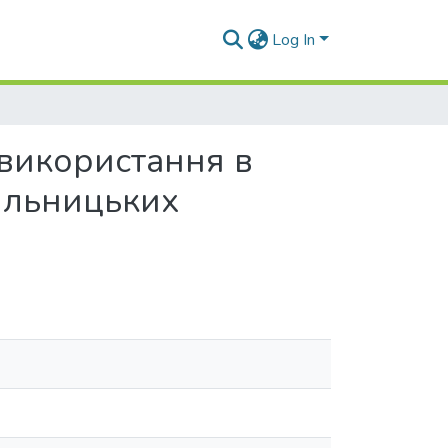
Log In
 використання в
ильницьких