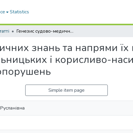
ace
Statistics
татті
Генезис судово-медичних знань та напрями їх використання в розслідуванні насильницьких і корисливо-насильницьких кримінальних правопорушень
ичних знань та напрями їх
льницьких і корисливо-нас
опорушень
Simple item page
Русланівна