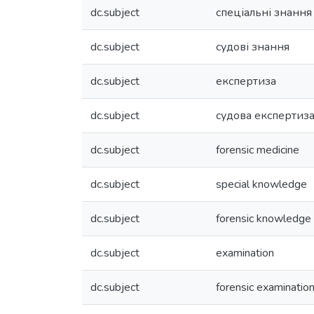
dc.subject
спеціальні знання
dc.subject
судові знання
dc.subject
експертиза
dc.subject
судова експертиза
dc.subject
forensic medicine
dc.subject
special knowledge
dc.subject
forensic knowledge
dc.subject
examination
dc.subject
forensic examination