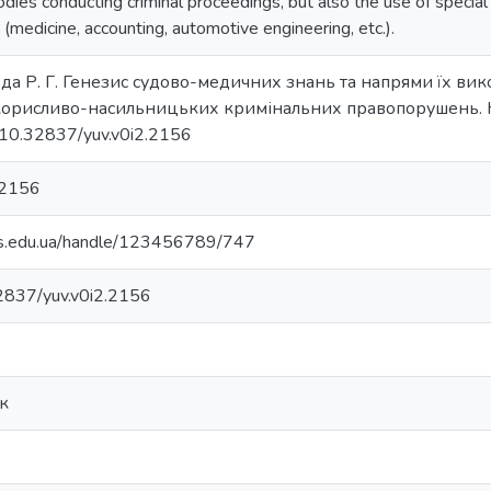
ies conducting criminal proceedings, but also the use of special 
t (medicine, accounting, automotive engineering, etc.).
вда Р. Г. Генезис судово-медичних знань та напрями їх вик
корисливо-насильницьких кримінальних правопорушень. Ю
g/10.32837/yuv.v0i2.2156
.2156
vs.edu.ua/handle/123456789/747
32837/yuv.v0i2.2156
к