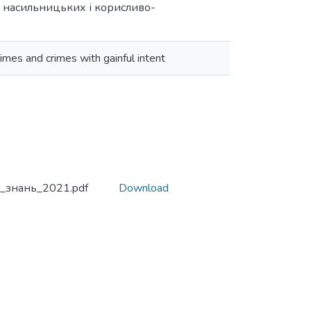
і насильницьких і корисливо-
rimes and crimes with gainful intent
_знань_2021.pdf
Download