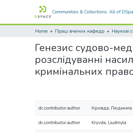
Communities & Collections
All of DSp
Home
Праці вчених кафедр
Наукові с
Генезис судово-мед
розслідуванні наси
кримінальних прав
dc.contributor.author
Кривда, Людмила 
dc.contributor.author
Kryvda, Liudmyla