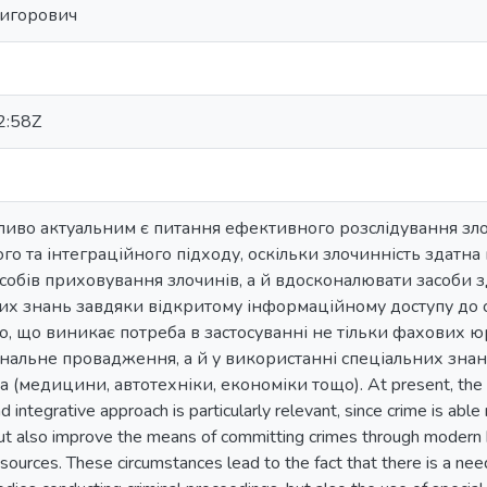
ригорович
2:58Z
ливо актуальним є питання ефективного розслідування зло
о та інтеграційного підходу, оскільки злочинність здатна 
собів приховування злочинів, а й вдосконалювати засоби 
их знань завдяки відкритому інформаційному доступу до с
о, що виникає потреба в застосуванні не тільки фахових ю
альне провадження, а й у використанні спеціальних знань
(медицини, автотехніки, економіки тощо). At present, the issu
nd integrative approach is particularly relevant, since crime is abl
but also improve the means of committing crimes through modern
esources. These circumstances lead to the fact that there is a nee