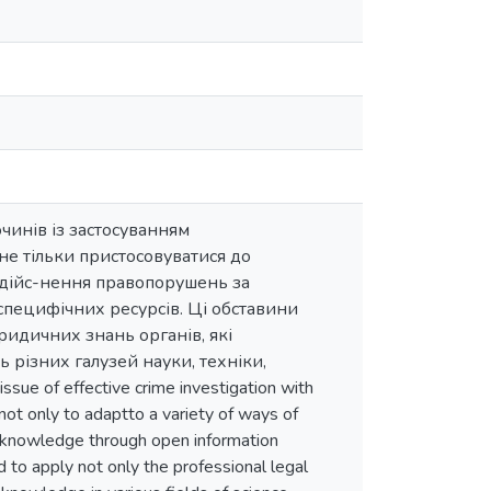
чинів із застосуванням
не тільки пристосовуватися до
здійс-нення правопорушень за
пецифічних ресурсів. Ці обставини
ридичних знань органів, які
 різних галузей науки, техніки,
e of effective crime investigation with
e not only to adaptto a variety of ways of
 knowledge through open information
d to apply not only the professional legal