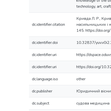
knowledge of the bod
technology, art, craf
Кривда Л. Р., Кри
dc.identifier.citation
насильницьких і 
145. https://doi.or
dc.identifier.doi
10.32837/yuv.v0i2
dc.identifier.uri
https://dspace.odu
dc.identifier.uri
https://doi.org/10.
dc.language.iso
other
dc.publisher
Юридичний вісни
dc.subject
судова медицина