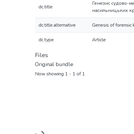
Генезис судово-ме
dc.title
насильницьких к
dc.title.alternative
Genesis of forensic 
dc.type
Article
Files
Original bundle
Now showing
1 - 1 of 1