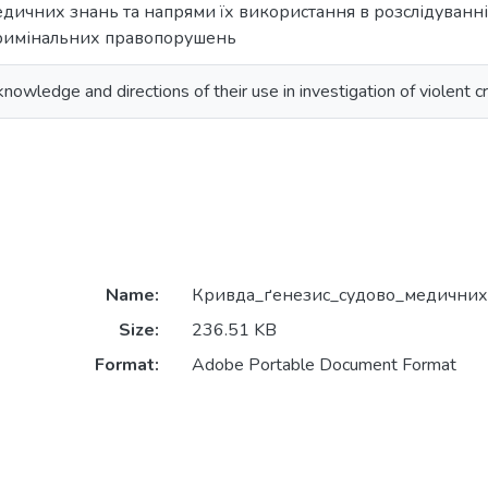
дичних знань та напрями їх використання в розслідуванн
римінальних правопорушень
knowledge and directions of their use in investigation of violent c
Name:
Кривда_ґенезис_судово_медичних
Size:
236.51 KB
Format:
Adobe Portable Document Format