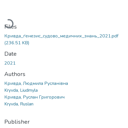
Loading...
Files
Кривда_ґенезис_судово_медичних_знань_2021.pdf
(236.51 KB)
Date
2021
Authors
Кривда, Людмила Русланівна
Kryvda, Liudmyla
Кривда, Руслан Григорович
Kryvda, Ruslan
Publisher