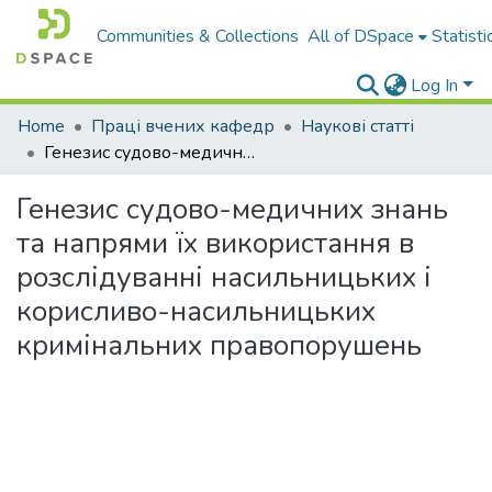
Communities & Collections
All of DSpace
Statisti
Log In
Home
Праці вчених кафедр
Наукові статті
Генезис судово-медичних знань та напрями їх використання в розслідуванні насильницьких і корисливо-насильницьких кримінальних правопорушень
Генезис судово-медичних знань
та напрями їх використання в
розслідуванні насильницьких і
корисливо-насильницьких
кримінальних правопорушень