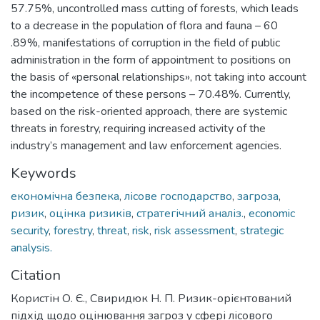
57.75%, uncontrolled mass cutting of forests, which leads
to a decrease in the population of flora and fauna – 60
.89%, manifestations of corruption in the field of public
administration in the form of appointment to positions on
the basis of «personal relationships», not taking into account
the incompetence of these persons – 70.48%. Currently,
based on the risk-oriented approach, there are systemic
threats in forestry, requiring increased activity of the
industry’s management and law enforcement agencies.
Keywords
економічна безпека
,
лісове господарство
,
загроза
,
ризик
,
оцінка ризиків
,
стратегічний аналіз.
,
economic
security
,
forestry
,
threat
,
risk
,
risk assessment
,
strategic
analysis.
Citation
Користін О. Є., Свиридюк Н. П. Ризик-орієнтований
підхід щодо оцінювання загроз у сфері лісового