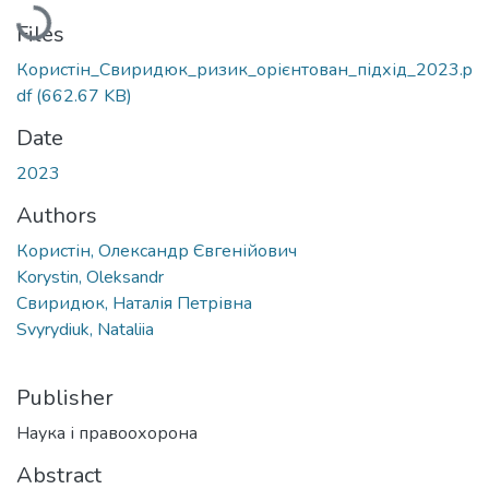
Loading...
Files
Користін_Свиридюк_ризик_орієнтован_підхід_2023.p
df
(662.67 KB)
Date
2023
Authors
Користін, Олександр Євгенійович
Korystin, Oleksandr
Свиридюк, Наталія Петрівна
Svyrydiuk, Nataliia
Publisher
Наука і правоохорона
Abstract