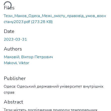
ding...
Files
Тези_Маков_Одеса_Межі_змісту_правовід_умов_воєн
стану2023.pdf
(273.28 KB)
Date
2023-03-31
Authors
Маковій, Віктор Петрович
Makovii, Viktor
Publisher
Одеса: Одеський державний університет внутрішніх
справ
Abstract
Тези містять дослідження природи темпоральних