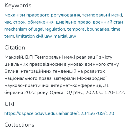
Keywords
механізм правового регулювання
,
темпоральні межі
,
час
,
строк
,
обмеження
,
цивільне право
,
воєнний стан
mechanism of legal regulation
,
temporal boundaries
,
time
,
term
,
limitation civil law
,
martial law.
Citation
Маковій, В.П. Темпоральні межі реалізації змісту
цивільних правовідносин в умовах воєнного стану.
Вплив інтеграційних тенденцій на розвиток
національного права: матеріали Міжнародної
науково-практичної інтернет-конференції, 31
березня 2023 року. Одеса : ОДУВС, 2023. C. 120-122.
URI
https://dspace.oduvs.edu.ua/handle/123456789/128
Collections