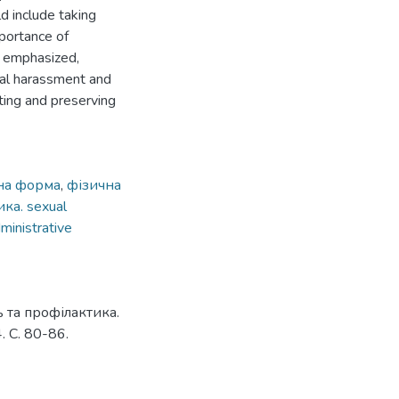
d include taking
portance of
s emphasized,
ual harassment and
ting and preserving
на форма
,
фізична
ка. sexual
ministrative
ь та профілактика.
 С. 80-86.