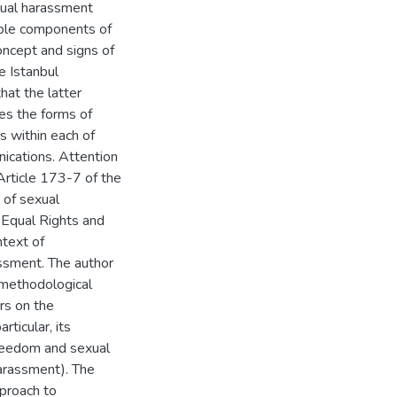
sexual harassment
ible components of
oncept and signs of
e Istanbul
hat the latter
es the forms of
s within each of
nications. Attention
Article 173-7 of the
 of sexual
 Equal Rights and
ntext of
rassment. The author
 methodological
rs on the
rticular, its
 freedom and sexual
(harassment). The
proach to