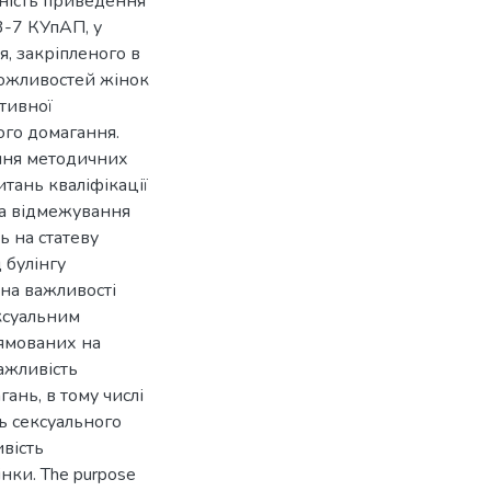
ьність приведення
3-7 КУпАП, у
я, закріпленого в
можливостей жінок
ативної
ого домагання.
ння методичних
тань кваліфікації
ма відмежування
ь на статеву
 булінгу
 на важливості
ексуальним
рямованих на
ажливість
ань, в тому числі
ть сексуального
ивість
нки. The purpose