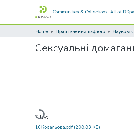
Communities & Collections
All of DSp
Home
Праці вчених кафедр
Наукові с
Сексуальні домаганн
Loading...
Files
16Ковальова.pdf
(208.83 KB)