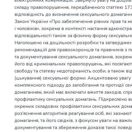
електронних комунікацій. Звернуто увагу на доціл
складу правопорушення, передбаченого статтею 17
відповідність до визначення сексуального домаганн
Законі України «Про забезпечення рівних прав та 
і чоловіків», зокрема в контексті настання адміністр
відповідальності також за фізичну форму сексуальн
Наголошено на доцільності розробки та затвердже
рекомендацій для правоохоронців та правників з пи
та документування сексуального домагання, зокре
його від кримінальних правопорушень, які посягают
свободу та статеву недоторканість особи, а також від
(цькування) сексуальної форми. Акцентовано увагу
комплексного підходу до запобігання та протидії с
домаганням, який має включати вжиття заходів, сп
профілактику сексуальних домагань. Підкреслено в
окремих складових профілактики сексуальних домаг
роз’яснення алгоритмів реагування осіб, які зазнаю
домагання, та його свідків, з фокусом уваги на важл
документування та збереження доказів такої поведі