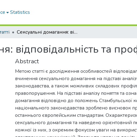
ace
Statistics
татті
Сексуальні домагання: відповідальність та профілактика
я: відповідальність та про
Abstract
Метою статті є дослідження особливостей відповідал
вчинення сексуального домагання на підставі аналіз
законодавства, а також можливих складових профі
правопорушення. На підставі аналізу поняття та озн
домагання відповідно до положень Стамбульської к
національного законодавства зроблено висновок пр
останнього європейським стандартам. Охарактери
сексуального домагання та наведено орієнтовний п
кожної із них, з окремим фокусом уваги на викори