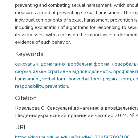
preventing and combating sexual harassment, which shoul
measures aimed at preventing sexual harassment. The im
individual components of sexual harassment prevention i
including explanation of algorithms for responding to sex
its witnesses, with a focus on the importance of documen
evidence of such behavior.
Keywords
сексуальні домагання
,
вербальна форма
,
невербаль
форма
,
адміністративна відповідальність
,
профілакти
harassment
,
verbal form
,
nonverbal form
,
physical form
,
ad
responsibility
,
prevention.
Citation
Ковальова О. Сексуальні домагання: відповідальніст
Південноукраїнський правничий часопис. 2024. № 4.
URI
https://dspace.oduvs.edu.ua/handle/123456789/106