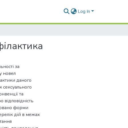
Log In
філактика
ьності за
у новел
лактики даного
ак сексуального
онвенції та
о відповідність
зовано форми
ерелік дій в межах
стання