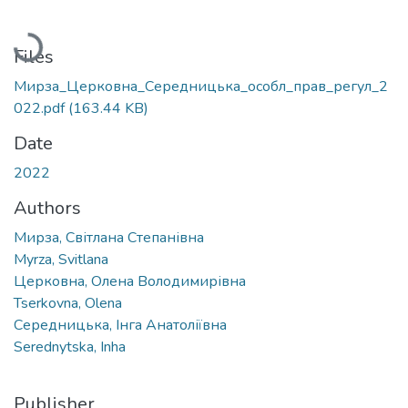
Loading...
Files
Мирза_Церковна_Середницька_особл_прав_регул_2
022.pdf
(163.44 KB)
Date
2022
Authors
Мирза, Світлана Степанівна
Myrza, Svitlana
Церковна, Олена Володимирівна
Tserkovna, Olena
Середницька, Інга Анатоліївна
Serednytska, Inha
Publisher