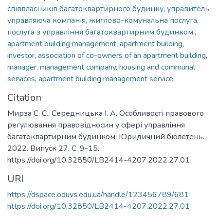
співвласників багатоквартирного будинку
,
управитель
,
управляюча компанія
,
житлово-комунальна послуга
,
послуга з управління багатоквартирним будинком.
,
apartment building management
,
apartment building
,
investor
,
association of co-owners of an apartment building
,
manager
,
management company
,
housing and communal
services
,
apartment building management service.
Citation
Мирза С. С., Середницька І. А. Особливості правового
регулювання правовідносин у сфері управління
багатоквартирним будинком. Юридичний бюлетень.
2022. Випуск 27. С. 9-15.
https://doi.org/10.32850/LB2414-4207.2022.27.01
URI
https://dspace.oduvs.edu.ua/handle/123456789/681
https://doi.org/10.32850/LB2414-4207.2022.27.01