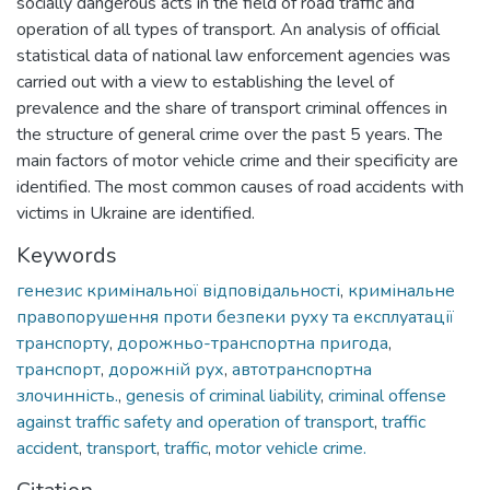
socially dangerous acts in the field of road traffic and
operation of all types of transport. An analysis of official
statistical data of national law enforcement agencies was
carried out with a view to establishing the level of
prevalence and the share of transport criminal offences in
the structure of general crime over the past 5 years. The
main factors of motor vehicle crime and their specificity are
identified. The most common causes of road accidents with
victims in Ukraine are identified.
Keywords
генезис кримінальної відповідальності
,
кримінальне
правопорушення проти безпеки руху та експлуатації
транспорту
,
дорожньо-транспортна пригода
,
транспорт
,
дорожній рух
,
автотранспортна
злочинність.
,
genesis of criminal liability
,
criminal offense
against traffic safety and operation of transport
,
traffic
accident
,
transport
,
traffic
,
motor vehicle crime.