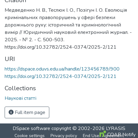
Citation
Медведенко Н. В., Теслюк І. О., Позігун І. О. Еволюція
кримінальних правопорушень у сфері безпеки
дорожнього руху: історичний та кримінологічний
вимір // Юридичний науковий електронний журнал. -
2025. - № 2. - С. 500-503.
https://doi.org/10.32782/2524-0374/2025-2/121
URI
https://dspace.oduvs.edu.ua/handle/123456789/900
https://doi.org/10.32782/2524-0374/2025-2/121
Collections
Наукові статті
Full item page
DSpace software
copyright © 2002-2026
LYRASIS
COAR Notify
Cookie settings
Privacy policy
End User Agreement