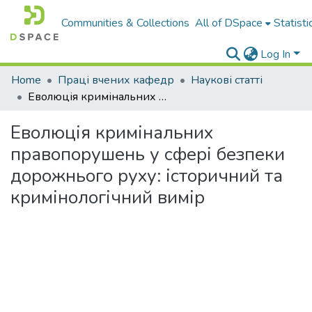
Communities & Collections
All of DSpace
Statisti
Log In
Home
Праці вчених кафедр
Наукові статті
Еволюція кримінальних правопорушень у сфері безпеки дорожнього руху: історичний та кримінологічний вимір
Еволюція кримінальних
правопорушень у сфері безпеки
дорожнього руху: історичний та
кримінологічний вимір