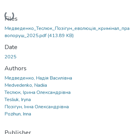
Loading...
Files
Медведенко_Теслюк_Позігун_еволюція_кримінал_пра
вопоруш_2025.pdf
(413.89 KB)
Date
2025
Authors
Медведенко, Надія Василівна
Medvedenko, Nadiia
Теслюк, Ірина Олександрівна
Tesliuk, Iryna
Позігун, Інна Олександрівна
Pozihun, Inna
Publisher