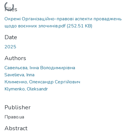
Loading...
Files
Окремі Організаційно-правові аспекти проваджень
щодо воєнних злочинів.pdf
(252.51 KB)
Date
2025
Authors
Савельєва, Інна Володимирівна
Savelieva, Inna
Клименко, Олександр Сергійович
Klymenko, Oleksandr
Publisher
Право.ua
Abstract