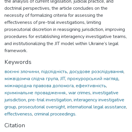
the analysis of current legislation, judicial practice, and
doctrinal perspectives, the article concludes on the
necessity of formalizing criteria for assessing the
effectiveness of pre-trial investigations, limiting
prosecutorial discretion in reassigning jurisdiction, improving
procedures for establishing interagency investigative teams,
and institutionalizing the JIT model within Ukraine’s legal
framework.
Keywords
воєнні злочини
,
підслідність
,
досудове розслідування
,
міжвідомча слідча група
,
JIT
,
прокурорський нагляд
,
міжнародна правова допомога
,
ефективність
,
кримінальне провадження.
,
war crimes
,
investigative
jurisdiction
,
pre-trial investigation
,
interagency investigative
group
,
prosecutorial oversight
,
international legal assistance
,
effectiveness
,
criminal proceedings.
Citation