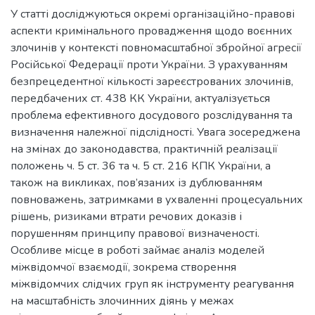
У статті досліджуються окремі організаційно-правові
аспекти кримінального провадження щодо воєнних
злочинів у контексті повномасштабної збройної агресії
Російської Федерації проти України. З урахуванням
безпрецедентної кількості зареєстрованих злочинів,
передбачених ст. 438 КК України, актуалізується
проблема ефективного досудового розслідування та
визначення належної підслідності. Увага зосереджена
на змінах до законодавства, практичній реалізації
положень ч. 5 ст. 36 та ч. 5 ст. 216 КПК України, а
також на викликах, пов’язаних із дублюванням
повноважень, затримками в ухваленні процесуальних
рішень, ризиками втрати речових доказів і
порушенням принципу правової визначеності.
Особливе місце в роботі займає аналіз моделей
міжвідомчої взаємодії, зокрема створення
міжвідомчих слідчих груп як інструменту реагування
на масштабність злочинних діянь у межах