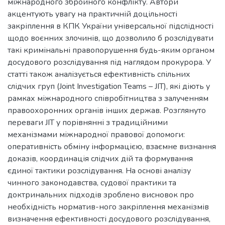
міжнародного збройного конфлікту. Автори
акцентують увагу на практичній доцільності
закріплення в КПК України універсальної підслідності
щодо воєнних злочинів, що дозволило б розслідувати
такі кримінальні правопорушення будь-яким органом
досудового розслідування під наглядом прокурора. У
статті також аналізується ефективність спільних
слідчих груп (Joint Investigation Teams – JIT), які діють у
рамках міжнародного співробітництва з залученням
правоохоронних органів інших держав. Розглянуто
переваги JIT у порівнянні з традиційними
механізмами міжнародної правової допомоги:
оперативність обміну інформацією, взаємне визнання
доказів, координація слідчих дій та формування
єдиної тактики розслідування. На основі аналізу
чинного законодавства, судової практики та
доктринальних підходів зроблено висновок про
необхідність норматив-ного закріплення механізмів
визначення ефективності досудового розслідування,