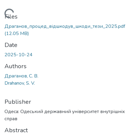
Loading...
Files
Драганов_процед_відшкодув_шкоди_тези_2025.pdf
(12.05 MB)
Date
2025-10-24
Authors
Драганов, С. В.
Drahanov, S. V.
Publisher
Одеса: Одеський державний університет внутрішніх
справ
Abstract