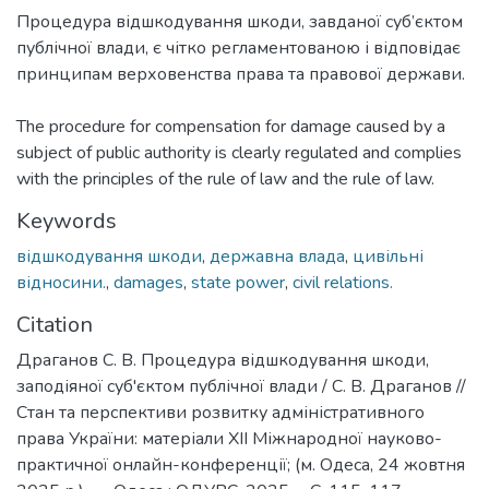
Процедура відшкодування шкоди, завданої суб’єктом
публічної влади, є чітко регламентованою і відповідає
принципам верховенства права та правової держави.
The procedure for compensation for damage caused by a
subject of public authority is clearly regulated and complies
with the principles of the rule of law and the rule of law.
Keywords
відшкодування шкоди
,
державна влада
,
цивільні
відносини.
,
damages
,
state power
,
civil relations.
Citation
Драганов С. В. Процедура відшкодування шкоди,
заподіяної суб'єктом публічної влади / С. В. Драганов //
Стан та перспективи розвитку адміністративного
права України: матеріали ХІІ Міжнародної науково-
практичної онлайн-конференції; (м. Одеса, 24 жовтня