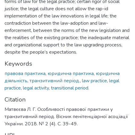
forms of law for the legal practice; certain rigor of social
justice; the legal culture does not allow the rap-id
implementation of the law innovations in legal life; the
contradiction between the law-adoption and law-
enforcement, between the norms of the new legislation and
the realities of the existing practice; the inadequate material
and organizational support to the law upgrading process,
despite the people’s expectations.
Keywords
правова практика
,
юридична практика
,
юридична
діяльність
,
транзитивний період.
,
law practice
,
legal
practice
,
legal activity
,
transitional period.
Citation
Матвєєва Л. Г. Особливості правової практики у
транзитивний період. Вісник пенітенціарної асоціації
України. 2018. № 2 (4). С. 39-49.