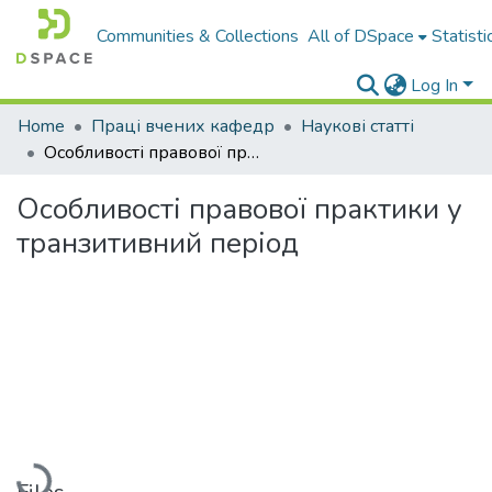
Communities & Collections
All of DSpace
Statisti
Log In
Home
Праці вчених кафедр
Наукові статті
Особливості правової практики у транзитивний період
Особливості правової практики у
транзитивний період
Loading...