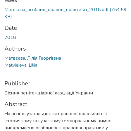
Files
Матвєєва_особлив_правов_практики_2018.pdf
(754.59
KB)
Date
2018
Authors
Матвєєва, Лілія Георгіївна
Matvieieva, Liliia
Publisher
Вісник пенітенціарної асоціації України
Abstract
На основі узагальнення правової практики в її
історичному та сучасному темпоральному вимірі
виокремлено особливості правової практики у