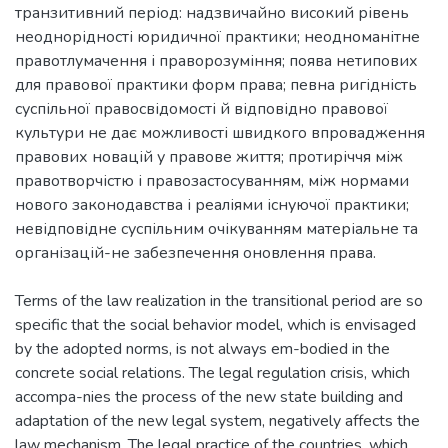
транзитивний період: надзвичайно високий рівень
неоднорідності юридичної практики; неодноманітне
правотлумачення і праворозуміння; поява нетипових
для правової практики форм права; певна ригідність
суспільної правосвідомості й відповідно правової
культури не дає можливості швидкого впровадження
правових новацій у правове життя; протиріччя між
правотворчістю і правозастосуванням, між нормами
нового законодавства і реаліями існуючої практики;
невідповідне суспільним очікуванням матеріальне та
організацій-не забезпечення оновлення права.
Terms of the law realization in the transitional period are so
specific that the social behavior model, which is envisaged
by the adopted norms, is not always em-bodied in the
concrete social relations. The legal regulation crisis, which
accompa-nies the process of the new state building and
adaptation of the new legal system, negatively affects the
law mechanism. The legal practice of the countries, which