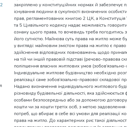
02
закріплено у конституційних нормах й забезпечує 
існування людини в сукупності визначених особис
прав, регламентованих книгою 2 ЦК, а Конституція 
та 5 Цивільного кодексу надає можливість говорит
ознаку цього права, то вочевидь треба погодитись
його сутністю. Майнова суть права на житло може 
у вигляді: майновим змістом права на житло є право
здійснення відповідних повноважень щодо принал
на тій чи іншій правовій підставі (речово-правова ск
поліпшення власних житлових умов (зобов’язально-
Індивідуальне житлове будівництво необхідно розгл
реалізації саме зобов’язально-правової складової пр
л
Надано визначення індивідуального житлового буд
різновиду будівельної діяльності, яка здійснюється
особами безпосередньо або за допомогою договору п
кошти чи за кошти третіх осіб, з метою задоволенн
потреб, що вбирає в себе всі умови для реалізації к
права на житло. До характерних рис такої діяльност