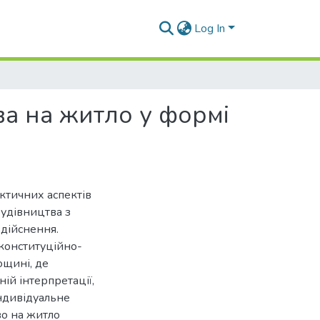
Log In
ва на житло у формі
ктичних аспектів
будівництва з
здійснення.
конституційно-
ощині, де
ій інтерпретації,
індивідуальне
во на житло