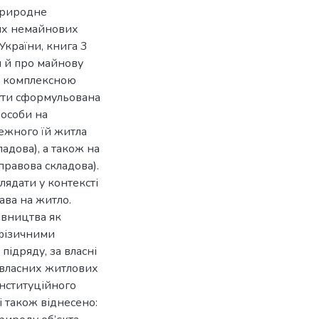
природне
тих немайнових
України, книга 3
и й про майнову
 з комплексною
бути сформульована
 особи на
ежного їй житла
ладова), а також на
правова складова).
ядати у контексті
ава на житло.
івництва як
 фізичними
ідряду, за власні
я власних житлових
онституційного
і також віднесено: