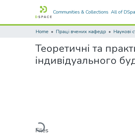
Communities & Collections
All of DSp
Home
Праці вчених кафедр
Наукові с
Теоретичні та практ
індивідуального бу
Loading...
Files