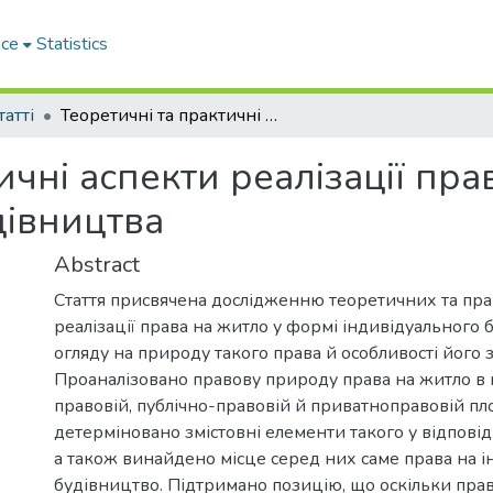
ace
Statistics
татті
Теоретичні та практичні аспекти реалізації права на житло у формі індивідуального будівництва
ичні аспекти реалізації пра
дівництва
Abstract
Стаття присвячена дослідженню теоретичних та пра
реалізації права на житло у формі індивідуального 
огляду на природу такого права й особливості його 
Проаналізовано правову природу права на житло в 
правовій, публічно-правовій й приватноправовій пл
детерміновано змістовні елементи такого у відповідн
а також винайдено місце серед них саме права на 
будівництво. Підтримано позицію, що оскільки пра