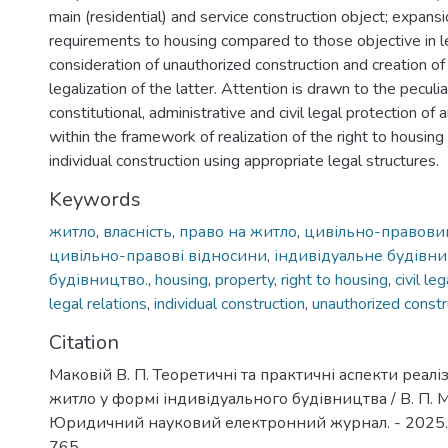
main (residential) and service construction object; expansi
requirements to housing compared to those objective in le
consideration of unauthorized construction and creation of 
legalization of the latter. Attention is drawn to the peculia
constitutional, administrative and civil legal protection of
within the framework of realization of the right to housing 
individual construction using appropriate legal structures.
Keywords
житло
,
власність
,
право на житло
,
цивільно-правови
цивільно-правові відносини
,
індивідуальне будівн
будівництво.
,
housing
,
property
,
right to housing
,
civil le
legal relations
,
individual construction
,
unauthorized constr
Citation
Маковій В. П. Теоретичні та практичні аспекти реаліз
житло у формі індивідуального будівництва / В. П. М
Юридичний науковий електронний журнал. - 2025. - 
765.