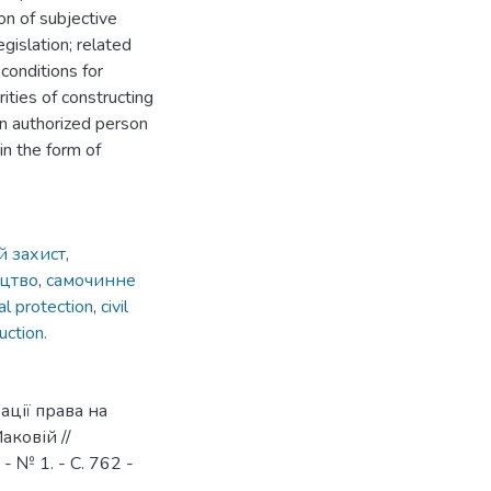
on of subjective
gislation; related
conditions for
rities of constructing
 an authorized person
in the form of
й захист
,
ицтво
,
самочинне
gal protection
,
civil
uction.
ації права на
аковій //
№ 1. - С. 762 -