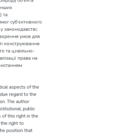
рироду об’єкта
 інших
) та
имог суб’єктивного
у законодавстві;
ворення умов для
сті конструювання
го та цивільно-
лізації права на
ристанням
tical aspects of the
h due regard to the
ion. The author
titutional, public
f this right in the
 the right to
he position that