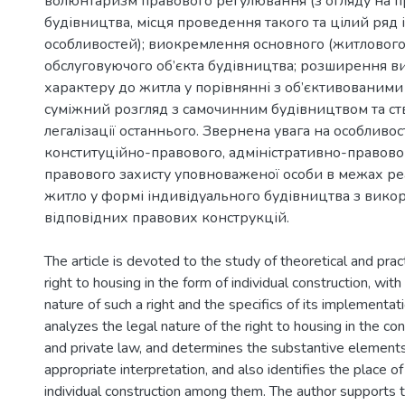
волюнтаризм правового регулювання (з огляду на п
будівництва, місця проведення такого та цілий ряд
особливостей); виокремлення основного (житлового
обслуговуючого об’єкта будівництва; розширення в
характеру до житла у порівнянні з об’єктивованими 
суміжний розгляд з самочинним будівництвом та ст
легалізації останнього. Звернена увага на особливо
конституційно-правового, адміністративно-правово
правового захисту уповноваженої особи в межах реа
житло у формі індивідуального будівництва з вико
відповідних правових конструкцій.
The article is devoted to the study of theoretical and prac
right to housing in the form of individual construction, wit
nature of such a right and the specifics of its implementat
analyzes the legal nature of the right to housing in the cons
and private law, and determines the substantive elements o
appropriate interpretation, and also identifies the place of
individual construction among them. The author supports t