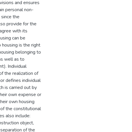
rovisions and ensures
ain personal non-
 since the
lso provide for the
 agree with its
ousing can be
 housing is the right
 housing belonging to
as well as to
t). Individual
f the realization of
or defines individual
h is carried out by
 their own expense or
 their own housing
 of the constitutional
ies also include:
nstruction object,
 separation of the