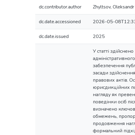
dc.contributor.author
Zhyltsov, Oleksandr
dc.date.accessioned
2026-05-08T12:3
dc.date.issued
2025
У статті здійснен
адміністративного
забезпечення публ
засади здійснення
правових актів. О
юрисдикційних пов
нагляду як превен
поведінки осіб пі
визначено ключові
обмежень, пропорц
продовження нагля
формальний підхід