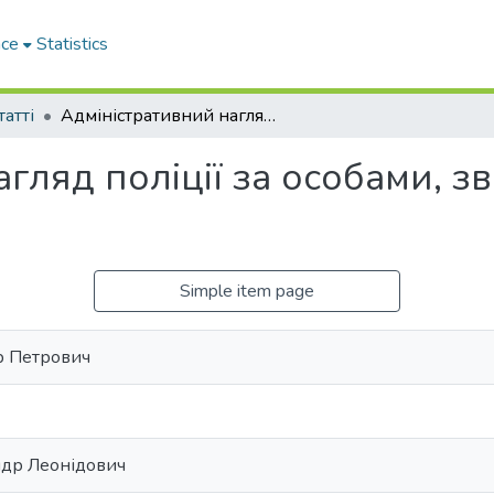
ace
Statistics
татті
Адміністративний нагляд поліції за особами, звільненими з місць позбавлення волі
гляд поліції за особами, з
Simple item page
р Петрович
ндр Леонідович