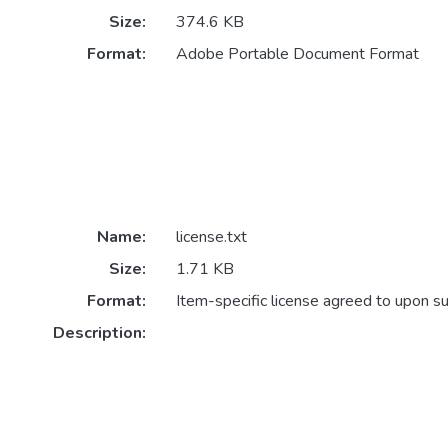
Size:
374.6 KB
Format:
Adobe Portable Document Format
Name:
license.txt
Size:
1.71 KB
Format:
Item-specific license agreed to upon s
Description: