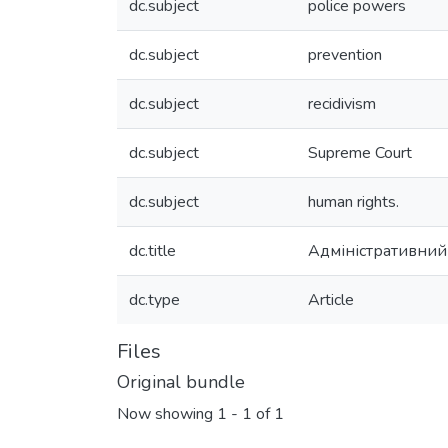
dc.subject
police powers
dc.subject
prevention
dc.subject
recidivism
dc.subject
Supreme Court
dc.subject
human rights.
dc.title
Адміністративний 
dc.type
Article
Files
Original bundle
Now showing
1 - 1 of 1