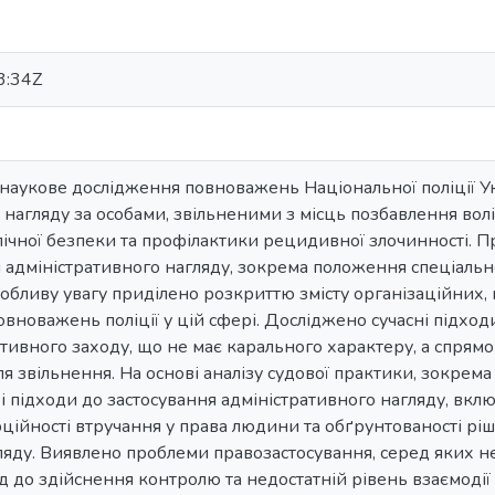
3:34Z
о наукове дослідження повноважень Національної поліції 
 нагляду за особами, звільненими з місць позбавлення волі
ічної безпеки та профілактики рецидивної злочинності. 
 адміністративного нагляду, зокрема положення спеціальн
собливу увагу приділено розкриттю змісту організаційних
новажень поліції у цій сфері. Досліджено сучасні підход
тивного заходу, що не має карального характеру, а спрям
сля звільнення. На основі аналізу судової практики, зокре
 підходи до застосування адміністративного нагляду, вкл
ійності втручання у права людини та обґрунтованості рі
ду. Виявлено проблеми правозастосування, серед яких не
 до здійснення контролю та недостатній рівень взаємодії