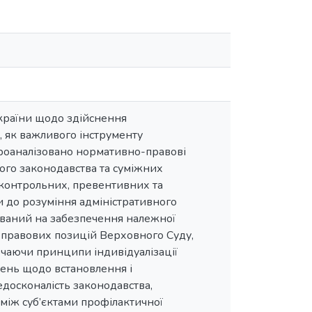
України щодо здійснення
, як важливого інструменту
Проаналізовано нормативно-правові
ого законодавства та суміжних
, контрольних, превентивних та
и до розуміння адміністративного
ований на забезпечення належної
ма правових позицій Верховного Суду,
ючаючи принципи індивідуалізації
шень щодо встановлення і
досконалість законодавства,
 між суб’єктами профілактичної