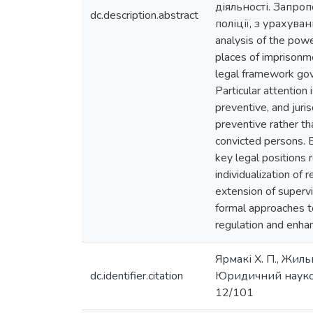
діяльності. Запр
dc.description.abstract
поліції, з урахува
analysis of the powe
places of imprisonme
legal framework gove
Particular attention 
preventive, and juri
preventive rather th
convicted persons. B
key legal positions r
individualization of 
extension of supervi
formal approaches to
regulation and enhan
Ярмакі Х. П., Жиль
dc.identifier.citation
Юридичний науков
12/101