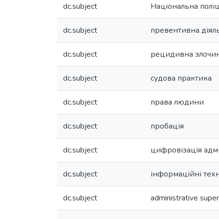
dc.subject
Національна поліц
dc.subject
превентивна діяль
dc.subject
рецидивна злочин
dc.subject
судова практика
dc.subject
права людини
dc.subject
пробація
dc.subject
цифровізація адм
dc.subject
інформаційні техн
dc.subject
administrative super