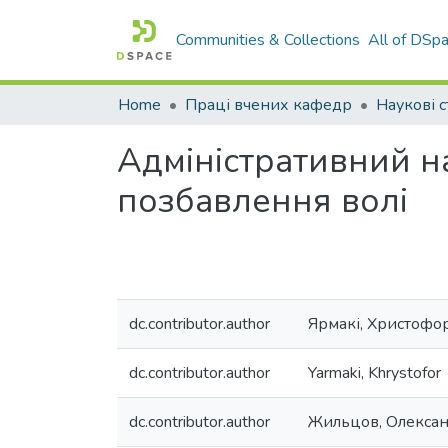
Communities & Collections
All of DSp
Home
Праці вчених кафедр
Наукові с
Адміністративний на
позбавлення волі
dc.contributor.author
Ярмакі, Христофо
dc.contributor.author
Yarmaki, Khrystofor
dc.contributor.author
Жильцов, Олекса