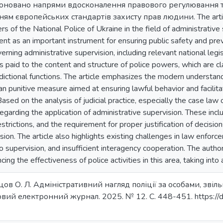
опоновано напрями вдосконалення правового регулювання т
нням європейських стандартів захисту прав людини. The articl
rs of the National Police of Ukraine in the field of administrativ
nt as an important instrument for ensuring public safety and pre
rning administrative supervision, including relevant national legis
is paid to the content and structure of police powers, which are cla
sdictional functions. The article emphasizes the modern understand
an punitive measure aimed at ensuring lawful behavior and facilitat
ased on the analysis of judicial practice, especially the case law 
egarding the application of administrative supervision. These inclu
restrictions, and the requirement for proper justification of decis
sion. The article also highlights existing challenges in law enforce
 supervision, and insufficient interagency cooperation. The autho
cing the effectiveness of police activities in this area, taking in
цов О. Л. Адміністративний нагляд поліції за особами, звіл
ий електронний журнал. 2025. № 12. С. 448-451. https://