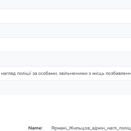
нагляд поліції за особами, звільненими з місць позбавленн
Name:
Ярмакі_Жильцов_адмін_нагл_поліц