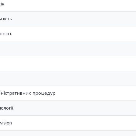
ія
ність
ність
іністративних процедур
ології.
vision