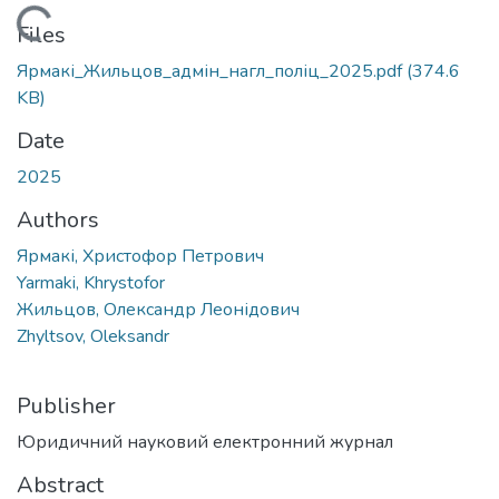
Loading...
Files
Ярмакі_Жильцов_адмін_нагл_поліц_2025.pdf
(374.6
KB)
Date
2025
Authors
Ярмакі, Христофор Петрович
Yarmaki, Khrystofor
Жильцов, Олександр Леонідович
Zhyltsov, Oleksandr
Publisher
Юридичний науковий електронний журнал
Abstract