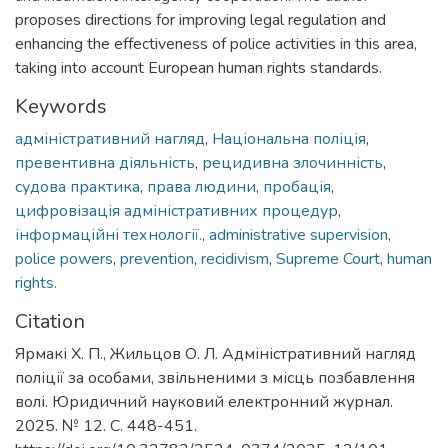
proposes directions for improving legal regulation and
enhancing the effectiveness of police activities in this area,
taking into account European human rights standards.
Keywords
адміністративний нагляд
,
Національна поліція
,
превентивна діяльність
,
рецидивна злочинність
,
судова практика
,
права людини
,
пробація
,
цифровізація адміністративних процедур
,
інформаційні технології.
,
administrative supervision
,
police powers
,
prevention
,
recidivism
,
Supreme Court
,
human
rights.
Citation
Ярмакі Х. П., Жильцов О. Л. Адміністративний нагляд
поліції за особами, звільненими з місць позбавлення
волі. Юридичний науковий електронний журнал.
2025. № 12. С. 448-451.