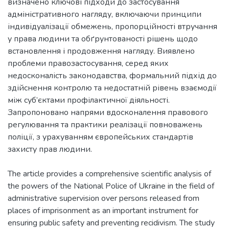
визначено ключові підходи до застосування
адміністративного нагляду, включаючи принципи
індивідуалізації обмежень, пропорційності втручання
у права людини та обґрунтованості рішень щодо
встановлення і продовження нагляду. Виявлено
проблеми правозастосування, серед яких
недосконалість законодавства, формальний підхід до
здійснення контролю та недостатній рівень взаємодії
між суб’єктами профілактичної діяльності.
Запропоновано напрями вдосконалення правового
регулювання та практики реалізації повноважень
поліції, з урахуванням європейських стандартів
захисту прав людини.
The article provides a comprehensive scientific analysis of
the powers of the National Police of Ukraine in the field of
administrative supervision over persons released from
places of imprisonment as an important instrument for
ensuring public safety and preventing recidivism. The study