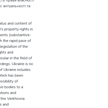
ту права власності
 актуальності та
ratus and content of
s property rights in
ments (substantive-
h the rapid pace of
legislation of the
ghts and
ular in the field of
dings. Ukraine is no
of Ukraine includes
which has been
sibility of
ive bodies to a
utions and
f the Verkhovna
s and