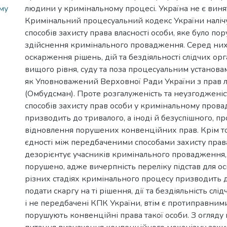
му
людини у кримінальному процесі. Україна не є винят
Кримінальний процесуальний кодекс України налічу
способів захисту права власності особи, яке було пор
здійснення кримінального провадження. Серед них
оскарження рішень, дій та бездіяльності слідчих ор
вищого рівня, суду та поза процесуальним установам
як Уповноважений Верховної Ради України з прав
(Омбудсман). Проте розгалуженість та неузгоджені
способів захисту прав особи у кримінальному пров
призводить до тривалого, а іноді й безуспішного, пр
відновлення порушених конвенційних прав. Крім тог
єдності між передбаченими способами захисту права
дезорієнтує учасників кримінального провадження,
порушено, адже вичерпність переліку підстав для о
різних стадіях кримінального процесу призводить 
подати скаргу на ті рішення, дії та бездіяльність слід
і не передбачені КПК України, втім є протиправними
порушують конвенційні права такої особи. З огляду