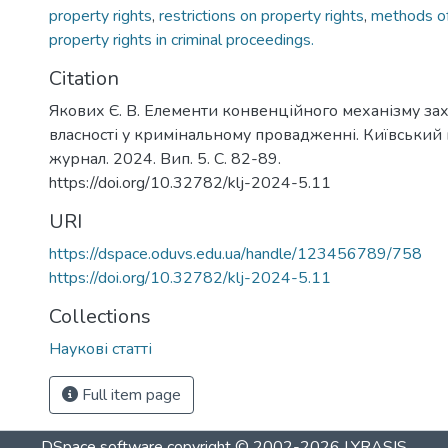
property rights
,
restrictions on property rights
,
methods of
property rights in criminal proceedings.
Citation
Якових Є. В. Елементи конвенційного механізму зах
власності у кримінальному провадженні. Київськи
журнал. 2024. Вип. 5. С. 82-89.
https://doi.org/10.32782/klj-2024-5.11
URI
https://dspace.oduvs.edu.ua/handle/123456789/758
https://doi.org/10.32782/klj-2024-5.11
Collections
Наукові статті
Full item page
DSpace software
copyright © 2002-2026
LYRASIS