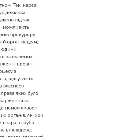
ком. Так, наразі
є декілька
ушено під час
: можливість
ганів прокурору
 й організаціям,
 людини
сть зазначених
адженні врешті
оцесу з
о, відсутність
 власності
 права яких було
скарження на
до неможливості
чих органів, які хоч
 і наразі грубо
 на викладене,