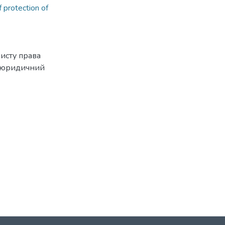
 protection of
исту права
й юридичний