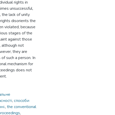
ividual rights in
times unsuccessful,
 the lack of unity
ights disorients the
een violated, because
rious stages of the
laint against those
, although not
owever, they are
s of such a person. In
ional mechanism for
roceedings does not
ent.
альне
сності
,
способи
ні.
,
the conventional
 proceedings
,