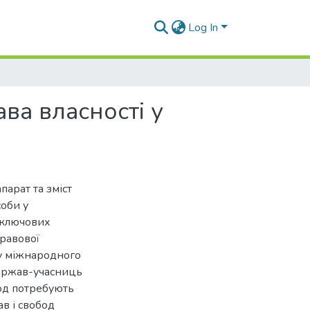
Log In
ва власності у
парат та зміст
соби у
 ключових
равової
ку міжнародного
держав-учасниць
од потребують
в і свобод