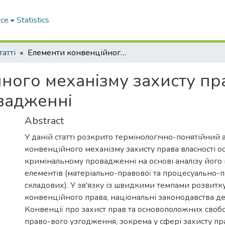
ace
Statistics
татті
Елементи конвенційного механізму захисту права власності у кримінальному провадженні
ного механізму захисту пра
вадженні
Abstract
У даній статті розкрито термінологічно-понятійний а
конвенційного механізму захисту права власності о
кримінальному провадженні на основі аналізу його
елементів (матеріально-правової та процесуально-п
складових). У зв'язку із швидкими темпами розвит
конвенційного права, національні законодавства 
Конвенції про захист прав та основоположних своб
право-вого узгодження, зокрема у сфері захисту пра