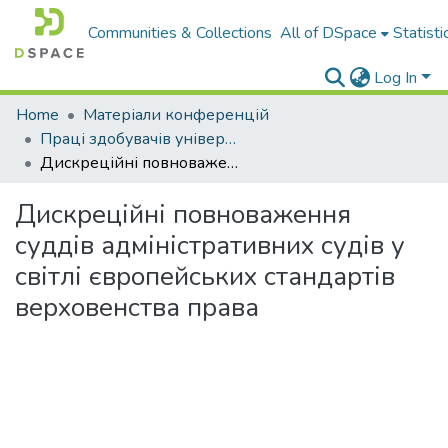
Communities & Collections
All of DSpace
Statisti
Log In
Home
Матеріали конференцій
Праці здобувачів університету
Дискреційні повноваження суддів адміністративних судів у світлі європейських стандартів верховенства права
Дискреційні повноваження
суддів адміністративних судів у
світлі європейських стандартів
верховенства права