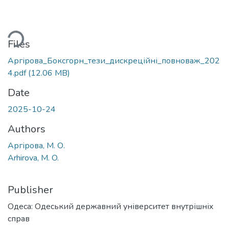
ding...
Files
Аргірова_Боксгорн_тези_дискреційні_повноваж_202
4.pdf
(12.06 MB)
Date
2025-10-24
Authors
Аргірова, М. О.
Arhirova, M. O.
Publisher
Одеса: Одеський державний університет внутрішніх
справ