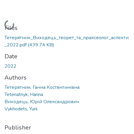
Loading...
Files
Тетерятник_Виходець_теорет_та_праксеолог_аспекти
_2022.pdf
(439.74 KB)
Date
2022
Authors
Тетерятник, Ганна Костянтинівна
Teteriatnyk, Hanna
Виходець, Юрій Олександрович
Vykhodets, Yurii
Publisher