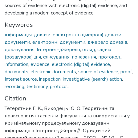
sources of evidence with electronic (digital) evidence, and
developing a modern concept of evidence.
Keywords
інформація
,
докази
,
електронні (цифрові) докази
,
документи
,
електронні документи
,
джерело доказів
,
доказування
,
Інтернет-джерело
,
огляд
,
слідча
(розшукова) дія
,
фіксування
,
показання
,
протокол.
,
information
,
evidence
,
electronic (digital) evidence
,
documents
,
electronic documents
,
source of evidence
,
proof
,
Internet source
,
inspection
,
investigative (search) action
,
recording
,
testimony
,
protocol.
Citation
Тетерятник Г. К., Виходець Ю. О. Теоретичні та
праксеологічні аспекти фіксування та використання у
кримінальному процесуальному доказуванні
інформації з Інтернет-джерел // Юридичний
науковий електронний журнал. - 2022. - № 10. - С.