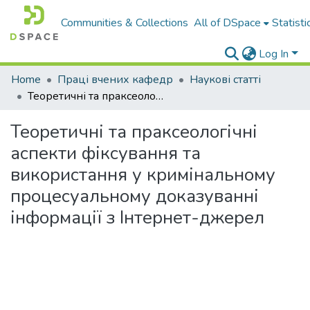
Communities & Collections
All of DSpace
Statisti
Log In
Home
Праці вчених кафедр
Наукові статті
Теоретичні та праксеологічні аспекти фіксування та використання у кримінальному процесуальному доказуванні інформації з Інтернет-джерел
Теоретичні та праксеологічні
аспекти фіксування та
використання у кримінальному
процесуальному доказуванні
інформації з Інтернет-джерел