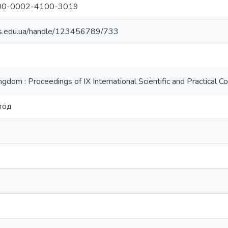
/0000-0002-4100-3019
vs.edu.ua/handle/123456789/733
ngdom : Proceedings of IX International Scientific and Practical C
тод