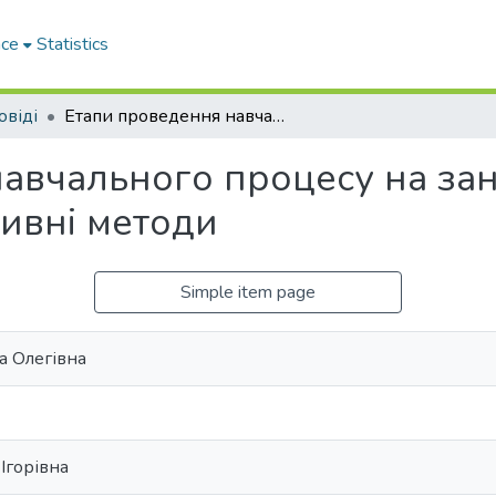
ace
Statistics
овіді
Етапи проведення навчального процесу на заняттях з мовної підготовки: інтерактивні методи
авчального процесу на зан
тивні методи
Simple item page
а Олегівна
Ігорівна