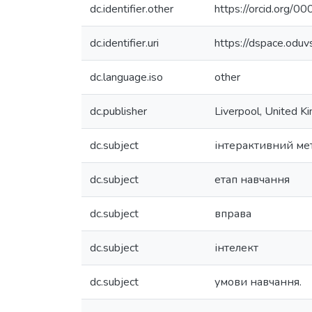
dc.identifier.other
https://orcid.org
dc.identifier.uri
https://dspace.odu
dc.language.iso
other
dc.publisher
Liverpool, United Ki
dc.subject
інтерактивний ме
dc.subject
етап навчання
dc.subject
вправа
dc.subject
інтелект
dc.subject
умови навчання.