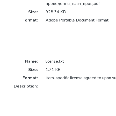
проведення_навч_проц.pdf
Size:
928.34 KB
Format:
Adobe Portable Document Format
Name:
license.txt
Size:
1.71 KB
Format:
Item-specific license agreed to upon s
Description: