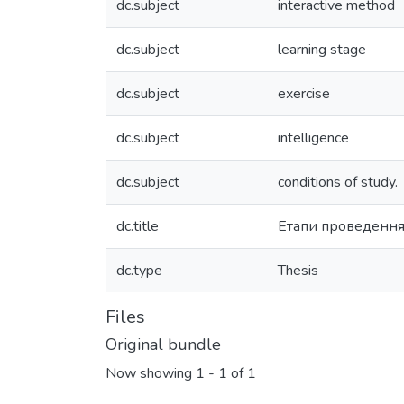
dc.subject
interactive method
dc.subject
learning stage
dc.subject
exercise
dc.subject
intelligence
dc.subject
conditions of study.
dc.title
Етапи проведення 
dc.type
Thesis
Files
Original bundle
Now showing
1 - 1 of 1