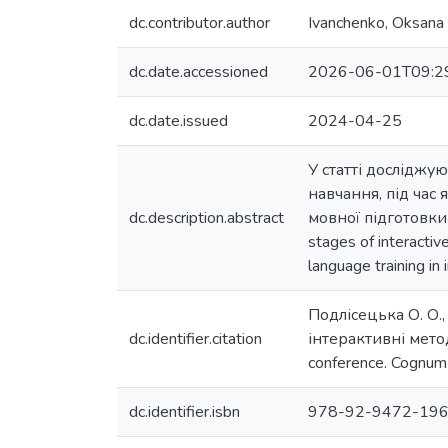
dc.contributor.author
Ivanchenko, Oksana
dc.date.accessioned
2026-06-01T09:2
dc.date.issued
2024-04-25
У статті досліджу
навчання, під час
dc.description.abstract
мовної підготовки в
stages of interactiv
language training i
Подлісецька О. О.,
dc.identifier.citation
інтерактивні методи 
conference. Cognum
dc.identifier.isbn
978-92-9472-196