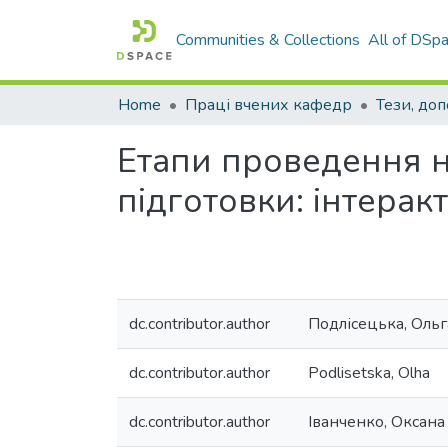
Communities & Collections
All of DSp
Home
Праці вчених кафедр
Тези, доп
Етапи проведення н
підготовки: інтерак
dc.contributor.author
Подлісецька, Ольг
dc.contributor.author
Podlisetska, Olha
dc.contributor.author
Іванченко, Оксана 