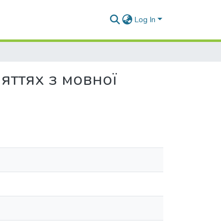
Log In
яттях з мовної