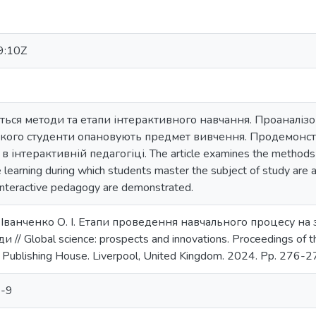
9:10Z
ються методи та етапи інтерактивного навчання. Проаналіз
 якого студенти опановують предмет вивчення. Продемонст
 інтерактивній педагогіці. The article examines the methods an
e learning during which students master the subject of study are
n interactive pedagogy are demonstrated.
 Іванченко О. І. Етапи проведення навчального процесу на 
// Global science: prospects and innovations. Proceedings of the 
 Publishing House. Liverpool, United Kingdom. 2024. Pp. 276-2
-9